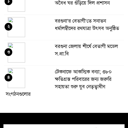
১
অবৈধ ঘর গুঁড়িয়ে দিল প্রশাসন
বরগুনা’র বেতাগী’তে সনাতন
২
ধর্মালম্বীদের রথযাত্রা উৎসব অনুষ্ঠিত
বরগুনা জেলায় শীর্ষে বেতাগী মডেল
৩
স.প্রা.বি
টেকনাফে আকস্মিক বন্যা; ৩৮০
৪
ক্ষতিগ্রস্ত পরিবারের জন্য জরুরি
সহায়তা শুরু যুব নেতৃত্বাধীন
সংগঠনগুলোর
সচেতন প্রজন্ম গড়ার লক্ষ্যে বেতাগীতে
৫
দুর্নীতি বিরোধী বিতর্ক