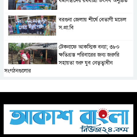
ধর্মালম্বীদের রথযাত্রা উৎসব অনুষ্ঠিত
বরগুনা জেলায় শীর্ষে বেতাগী মডেল
স.প্রা.বি
টেকনাফে আকস্মিক বন্যা; ৩৮০
ক্ষতিগ্রস্ত পরিবারের জন্য জরুরি
সহায়তা শুরু যুব নেতৃত্বাধীন
সংগঠনগুলোর
সচেতন প্রজন্ম গড়ার লক্ষ্যে বেতাগীতে
দুর্নীতি বিরোধী বিতর্ক
টিকটকে অশালীন কনটেন্ট ও অনলাইন
হয়রানির অভিযোগে ব্রাহ্মণবাড়িয়ায়
উদ্বেগ