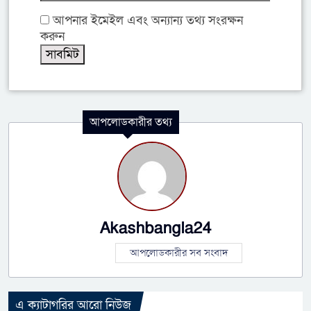
আপনার ইমেইল এবং অন্যান্য তথ্য সংরক্ষন
করুন
আপলোডকারীর তথ্য
Akashbangla24
আপলোডকারীর সব সংবাদ
এ ক্যাটাগরির আরো নিউজ