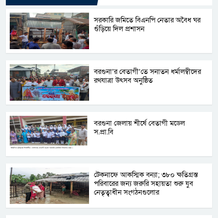
সরকারি জমিতে বিএনপি নেতার অবৈধ ঘর
গুঁড়িয়ে দিল প্রশাসন
বরগুনা’র বেতাগী’তে সনাতন ধর্মালম্বীদের
রথযাত্রা উৎসব অনুষ্ঠিত
বরগুনা জেলায় শীর্ষে বেতাগী মডেল
স.প্রা.বি
টেকনাফে আকস্মিক বন্যা; ৩৮০ ক্ষতিগ্রস্ত
পরিবারের জন্য জরুরি সহায়তা শুরু যুব
নেতৃত্বাধীন সংগঠনগুলোর