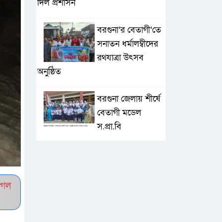
দিল প্রশাসন
বরগুনা’র বেতাগী’তে
সনাতন ধর্মালম্বীদের
রথযাত্রা উৎসব
অনুষ্ঠিত
বরগুনা জেলায় শীর্ষে
বেতাগী মডেল
স.প্রা.বি
টেকনাফে আকস্মিক
বন্যা; ৩৮০ ক্ষতিগ্রস্ত
পরিবারের জন্য
ুগল
জরুরি সহায়তা শুরু যুব নেতৃত্বাধীন
সংগঠনগুলোর