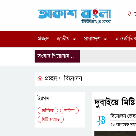
ঢ
প্রচ্ছদ
জাতীয়
সারাদেশ
আন্তর্জাতি
সংবাদ শিরোনাম ::
প্রচ্ছদ /
বিনোদন
ট্যাগস :
দুবাইয়ে মিষ্
ঢালিউড
নায়িকা
বিনোদন ডেস্ক
মিষ্টি জান্নাত
আপডেট সময় : 