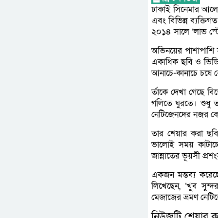
ঢাকাই সিনেমার আলোচিত 
এবং বিভিন্ন ব্যক্তি
২০১৪ সালে ‘লাভ স্টে
অভিনয়ের পাশাপাশি স
একাধিক ছবি ও ভিডিও 
আনাচে-কানাচে চষে বেড়
র্তাকে দেখা গেছে বি
গলিতে ঘুরতে। শুধু 
নেটিজেনদের নজর কে
তার শেয়ার করা ছবি
ভালোই সময় কাটাচ্ছ
জান্নাতের ভূয়সী প্র
একজন মন্তব্য করেছ
লিখেছেন, ‘খুব সুন্
মেজাজের ভ্রমণ নেটি
নিউজটি শেয়ার ক