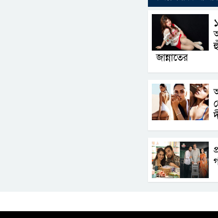
১
আ
হ
জান্নাতের
অ
হ
দ
প
গ