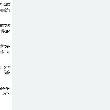
, প্রেম
সচেতন প্রজন্ম গড়ার
নেত্রী।
লক্ষ্যে বেতাগীতে
দুর্নীতি বিরোধী বিতর্ক
্রমণের
াইয়ের
টিকটকে অশালীন
কনটেন্ট ও অনলাইন
অলিতে-
হয়রানির অভিযোগে
িনি যা
ব্রাহ্মণবাড়িয়ায় উদ্বেগ
়ে বেশ
বেতাগীতে ঈদুল
মিষ্টি
আজহা উপলক্ষে
কুরবানির গরু দান,
আরেকজন
দুস্থদের মাঝে মাংস বিতরণ
এই খোশ
ঈদের নামাজ শেষ না
হতে হতেই হামলা –