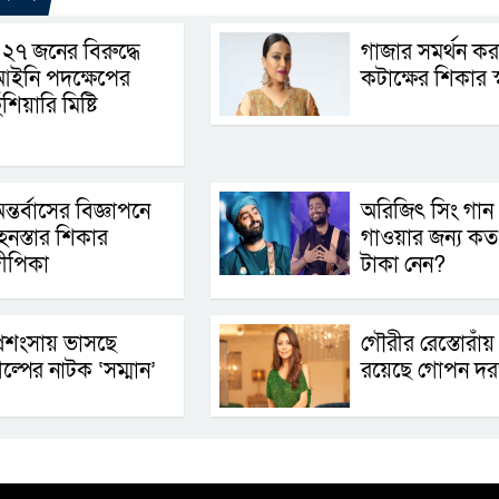
২৭ জনের বিরুদ্ধে
গাজার সমর্থন কর
ইনি পদক্ষেপের
কটাক্ষের শিকার স্
ুঁশিয়ারি মিষ্টি
ন্তর্বাসের বিজ্ঞাপনে
অরিজিৎ সিং গান
েনস্তার শিকার
গাওয়ার জন্য কত
ীপিকা
টাকা নেন?
্রশংসায় ভাসছে
গৌরীর রেস্তোরাঁয়
ল্পের নাটক ‘সম্মান’
রয়েছে গোপন দর