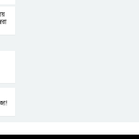
ায়
বরা
জা!