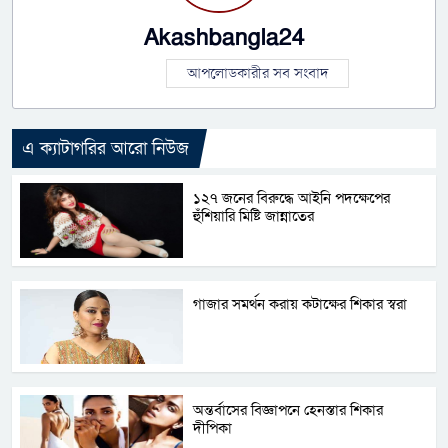
Akashbangla24
আপলোডকারীর সব সংবাদ
এ ক্যাটাগরির আরো নিউজ
১২৭ জনের বিরুদ্ধে আইনি পদক্ষেপের
হুঁশিয়ারি মিষ্টি জান্নাতের
গাজার সমর্থন করায় কটাক্ষের শিকার স্বরা
অন্তর্বাসের বিজ্ঞাপনে হেনস্তার শিকার
দীপিকা