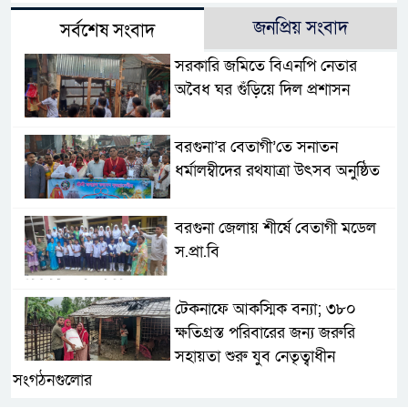
জনপ্রিয় সংবাদ
সর্বশেষ সংবাদ
সরকারি জমিতে বিএনপি নেতার
অবৈধ ঘর গুঁড়িয়ে দিল প্রশাসন
বরগুনা’র বেতাগী’তে সনাতন
ধর্মালম্বীদের রথযাত্রা উৎসব অনুষ্ঠিত
বরগুনা জেলায় শীর্ষে বেতাগী মডেল
স.প্রা.বি
টেকনাফে আকস্মিক বন্যা; ৩৮০
ক্ষতিগ্রস্ত পরিবারের জন্য জরুরি
সহায়তা শুরু যুব নেতৃত্বাধীন
সংগঠনগুলোর