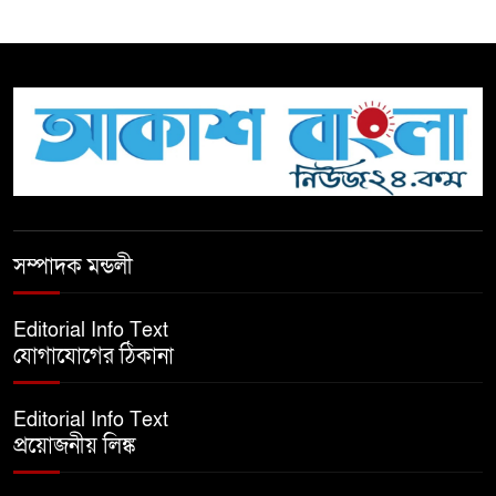
সচেতন প্রজন্ম গড়ার লক্ষ্যে বেতাগীতে
দুর্নীতি বিরোধী বিতর্ক
টিকটকে অশালীন কনটেন্ট ও অনলাইন
হয়রানির অভিযোগে ব্রাহ্মণবাড়িয়ায়
উদ্বেগ
বেতাগীতে ঈদুল আজহা উপলক্ষে
সম্পাদক মন্ডলী
কুরবানির গরু দান, দুস্থদের মাঝে মাংস
বিতরণ
Editorial Info Text
যোগাযোগের ঠিকানা
ঈদের নামাজ শেষ না হতে হতেই
হামলা – আহত ৬
Editorial Info Text
প্রয়োজনীয় লিঙ্ক
বরগুনায় তিন দিনব্যাপী প্রপোজাল
রাইটিং প্রশিক্ষণের উদ্বোধন