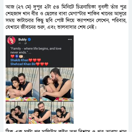
আজ (২৭ মে) দুপুর ২টা ৫৪ মিনিটে চিত্রনায়িকা বুবলী তাঁর পুত্র
শেহজাদ খান বীর ও ছেলের বাবা মেগাস্টার শাকিব খানের আদুরে
সময় কাটানোর কিছু ছবি পোষ্ট দিয়ে ক্যাপশনে লেখেন, পরিবার,
যেখানে জীবনের শুরু, এবং ভালবাসার শেষ নেই।
ঠিক এক ঘন্টা পর ঢালিউড কুইন অপু বিশ্বাস ও পুত্র আব্রাম খান