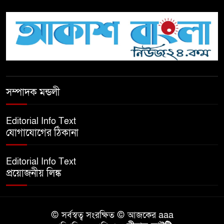
টিকটকে অশালীন কনটেন্ট ও অনলাইন
হয়রানির অভিযোগে ব্রাহ্মণবাড়িয়ায়
উদ্বেগ
বেতাগীতে ঈদুল আজহা উপলক্ষে
সম্পাদক মন্ডলী
কুরবানির গরু দান, দুস্থদের মাঝে মাংস
বিতরণ
Editorial Info Text
যোগাযোগের ঠিকানা
ঈদের নামাজ শেষ না হতে হতেই
হামলা – আহত ৬
Editorial Info Text
প্রয়োজনীয় লিঙ্ক
বরগুনায় তিন দিনব্যাপী প্রপোজাল
রাইটিং প্রশিক্ষণের উদ্বোধন
© সর্বস্বত্ব সংরক্ষিত © আজকের aaa
বিনামূল্যে বীজ ও রাসায়নিক সার