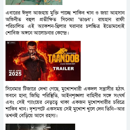
এবারের ঈদুল আজহায় মুক্তি পাচ্ছে শাকিব খান ও জয়া আহসান
অভিনীত বহুল প্রতীক্ষিত সিনেমা ‘তাণ্ডব’। রায়হান রাফী
পরিচালিত এই অ্যাকশন-থ্রিলার ঘরানার চলচ্চিত্র ইতোমধ্যেই
শোবিজ অঙ্গনে আলোচনার কেন্দ্রে।
সিনেমার টিজারে দেখা গেছে, মুখোশধারী একদল সন্ত্রাসীর হঠাৎ
ভবনে হানা, জিম্মি পরিস্থিতি, আইনশৃঙ্খলা বাহিনীর সঙ্গে সংঘর্ষ
এবং সেই গ্যাংয়ের নেতৃত্বে থাকা একজন মুখোশধারীর চরিত্রে
শাকিব খান। দৃশ্যপটে একসময় সেই মুখোশ খুলে দেন তিনি—আর
তখনই বেড়িয়ে আসে রহস্য।