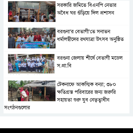
সরকারি জমিতে বিএনপি নেতার
অবৈধ ঘর গুঁড়িয়ে দিল প্রশাসন
বরগুনা’র বেতাগী’তে সনাতন
ধর্মালম্বীদের রথযাত্রা উৎসব অনুষ্ঠিত
বরগুনা জেলায় শীর্ষে বেতাগী মডেল
স.প্রা.বি
টেকনাফে আকস্মিক বন্যা; ৩৮০
ক্ষতিগ্রস্ত পরিবারের জন্য জরুরি
সহায়তা শুরু যুব নেতৃত্বাধীন
সংগঠনগুলোর
সচেতন প্রজন্ম গড়ার লক্ষ্যে বেতাগীতে
দুর্নীতি বিরোধী বিতর্ক