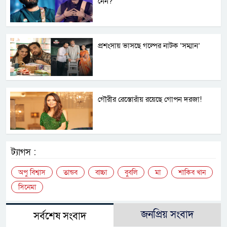
নেন?
প্রশংসায় ভাসছে গল্পের নাটক ‘সম্মান’
গৌরীর রেস্তোরাঁয় রয়েছে গোপন দরজা!
ট্যাগস :
অপু বিশ্বাস
তান্ডব
বাচ্চা
বুবলি
মা
শাকিব খান
সিনেমা
জনপ্রিয় সংবাদ
সর্বশেষ সংবাদ