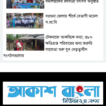
ধর্মালম্বীদের রথযাত্রা উৎসব অনুষ্ঠিত
বরগুনা জেলায় শীর্ষে বেতাগী মডেল
স.প্রা.বি
টেকনাফে আকস্মিক বন্যা; ৩৮০
ক্ষতিগ্রস্ত পরিবারের জন্য জরুরি
সহায়তা শুরু যুব নেতৃত্বাধীন
সংগঠনগুলোর
সচেতন প্রজন্ম গড়ার লক্ষ্যে বেতাগীতে
দুর্নীতি বিরোধী বিতর্ক
টিকটকে অশালীন কনটেন্ট ও অনলাইন
হয়রানির অভিযোগে ব্রাহ্মণবাড়িয়ায়
উদ্বেগ