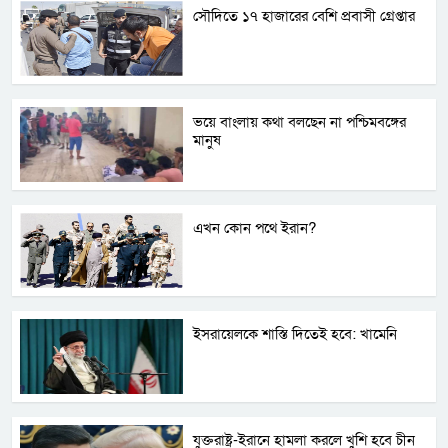
সৌদিতে ১৭ হাজারের বেশি প্রবাসী গ্রেপ্তার
ভয়ে বাংলায় কথা বলছেন না পশ্চিমবঙ্গের
মানুষ
এখন কোন পথে ইরান?
ইসরায়েলকে শাস্তি দিতেই হবে: খামেনি
যুক্তরাষ্ট্র-ইরানে হামলা করলে খুশি হবে চীন