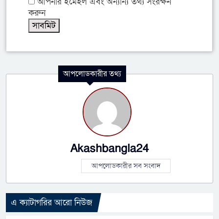
আপনার ইমেইল এবং অন্যান্য তথ্য সংরক্ষন
করুন
আপলোডকারীর তথ্য
Akashbangla24
আপলোডকারীর সব সংবাদ
এ ক্যাটাগরির আরো নিউজ