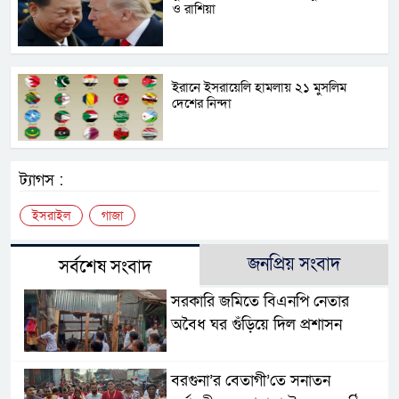
ও রাশিয়া
ইরানে ইসরায়েলি হামলায় ২১ মুসলিম
দেশের নিন্দা
ট্যাগস :
ইসরাইল
গাজা
জনপ্রিয় সংবাদ
সর্বশেষ সংবাদ
সরকারি জমিতে বিএনপি নেতার
অবৈধ ঘর গুঁড়িয়ে দিল প্রশাসন
বরগুনা’র বেতাগী’তে সনাতন