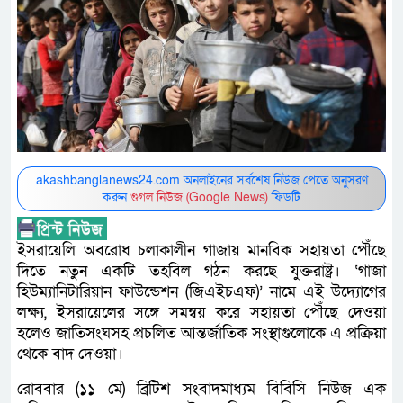
akashbanglanews24.com অনলাইনের সর্বশেষ নিউজ পেতে অনুসরণ
করুন
গুগল নিউজ (Google News)
ফিডটি
ইসরায়েলি অবরোধ চলাকালীন গাজায় মানবিক সহায়তা পৌঁছে
দিতে নতুন একটি তহবিল গঠন করছে যুক্তরাষ্ট্র। ‘গাজা
হিউম্যানিটারিয়ান ফাউন্ডেশন (জিএইচএফ)’ নামে এই উদ্যোগের
লক্ষ্য, ইসরায়েলের সঙ্গে সমন্বয় করে সহায়তা পৌঁছে দেওয়া
হলেও জাতিসংঘসহ প্রচলিত আন্তর্জাতিক সংস্থাগুলোকে এ প্রক্রিয়া
থেকে বাদ দেওয়া।
রোববার (১১ মে) ব্রিটিশ সংবাদমাধ্যম বিবিসি নিউজ এক