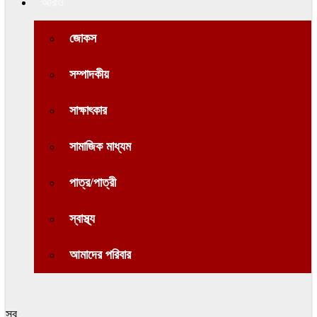
আরও
জোকস
সম্পাদকীয়
সাক্ষাৎকার
সামাজিক মাধ্যম
পাত্র/পাত্রী
স্বাস্থ্য
আমাদের পরিবার
সব