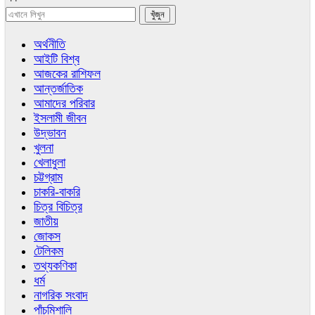
অর্থনীতি
আইটি বিশ্ব
আজকের রাশিফল
আন্তর্জাতিক
আমাদের পরিবার
ইসলামী জীবন
উদ্ভাবন
খুলনা
খেলাধুলা
চট্টগ্রাম
চাকরি-বাকরি
চিত্র বিচিত্র
জাতীয়
জোকস
টেলিকম
তথ্যকণিকা
ধর্ম
নাগরিক সংবাদ
পাঁচমিশালি