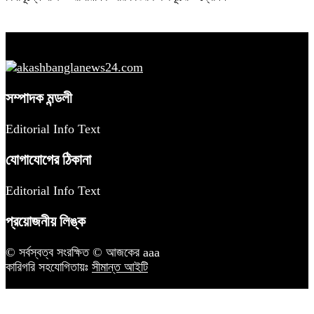
সম্পাদক মন্ডলী
Editorial Info Text
যোগাযোগের ঠিকানা
Editorial Info Text
প্রয়োজনীয় লিঙ্ক
© সর্বস্বত্ব সংরক্ষিত © আজকের aaa
কারিগরি সহযোগিতায়ঃ
সীমান্ত আইটি