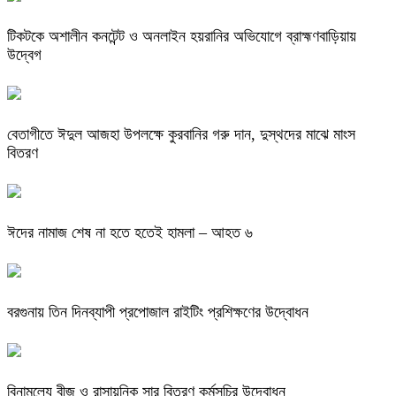
টিকটকে অশালীন কনটেন্ট ও অনলাইন হয়রানির অভিযোগে ব্রাহ্মণবাড়িয়ায়
উদ্বেগ
বেতাগীতে ঈদুল আজহা উপলক্ষে কুরবানির গরু দান, দুস্থদের মাঝে মাংস
বিতরণ
ঈদের নামাজ শেষ না হতে হতেই হামলা – আহত ৬
বরগুনায় তিন দিনব্যাপী প্রপোজাল রাইটিং প্রশিক্ষণের উদ্বোধন
বিনামূল্যে বীজ ও রাসায়নিক সার বিতরণ কর্মসূচির উদ্বোধন