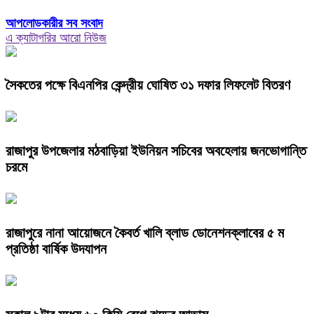
আপলোডকারীর সব সংবাদ
এ ক্যাটাগরির আরো নিউজ
সৈকতের পক্ষে বিএনপির কেন্দ্রীয় ঘোষিত ৩১ দফার লিফলেট বিতরণ
রাজাপুর উপজেলার মঠবাড়িয়া ইউনিয়ন সচিবের অবহেলায় জনভোগান্তি
চরমে
রাজাপুরে নানা আয়োজনে কৈবর্ত খালি ব্লাড ডোনেশনক্লাবের ৫ ম
প্রতিষ্ঠা বার্ষিক উদযাপন