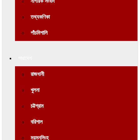
নাগরিক সংবাদ
তথ্যকণিকা
পাঁচমিশালি
সারাদেশ
রাজধানী
খুলনা
চট্টগ্রাম
বরিশাল
ময়মনসিংহ