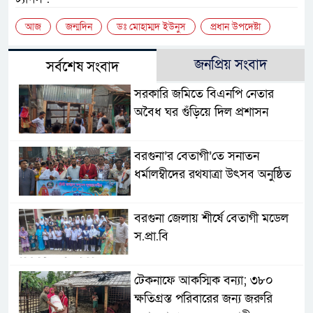
আজ
জন্মদিন
ডঃ মোহাম্মদ ইউনুস
প্রধান উপদেষ্টা
জনপ্রিয় সংবাদ
সর্বশেষ সংবাদ
সরকারি জমিতে বিএনপি নেতার
অবৈধ ঘর গুঁড়িয়ে দিল প্রশাসন
বরগুনা’র বেতাগী’তে সনাতন
ধর্মালম্বীদের রথযাত্রা উৎসব অনুষ্ঠিত
বরগুনা জেলায় শীর্ষে বেতাগী মডেল
স.প্রা.বি
টেকনাফে আকস্মিক বন্যা; ৩৮০
ক্ষতিগ্রস্ত পরিবারের জন্য জরুরি