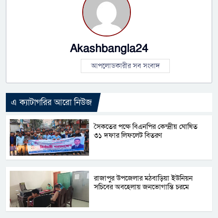
Akashbangla24
আপলোডকারীর সব সংবাদ
এ ক্যাটাগরির আরো নিউজ
সৈকতের পক্ষে বিএনপির কেন্দ্রীয় ঘোষিত
৩১ দফার লিফলেট বিতরণ
রাজাপুর উপজেলার মঠবাড়িয়া ইউনিয়ন
সচিবের অবহেলায় জনভোগান্তি চরমে