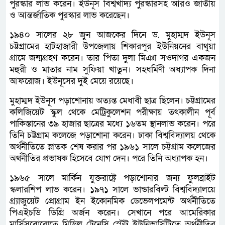
পুরস্কার লাভ করেন। ইউনূস বিশ্বখাদ্য পুরস্কারসহ আরও জাতীয়
ও আন্তর্জাতিক পুরস্কার লাভ করেছেন।
১৯৪০ সালের ২৮ জুন আজকের দিনে ড. মুহাম্মদ ইউনূস
চট্টগ্রামের হাটহাজারী উপজেলায় শিকারপুর ইউনিয়নের বাথুয়া
গ্রামে জন্মগ্রহণ করেন। তার পিতা দুলা মিঞা সওদাগর একজন
মহুরী ও মাতার নাম সুফিয়া খাতুন। সহধর্মিণী অধ্যাপক দিনা
আফরোজ। ইউনূসের দুই মেয়ে রয়েছে।
মুহাম্মদ ইউনূস পড়াশোনায় অত্যন্ত মেধাবী ছাত্র ছিলেন। চট্টগ্রামের
কলিজিয়েট স্কুল থেকে মেট্রিকুলেশন পরীক্ষায় তৎকালীন পূর্ব
পাকিস্তানের ৩৯ হাজার ছাত্রের মধ্যে ১৬তম স্থানলাভ করেন। পরে
তিনি চট্টগ্রাম কলেজে পড়াশোনা করেন। ঢাকা বিশ্ববিদ্যালয় থেকে
অর্থনীতিতে স্নাতক শেষ করার পর ১৯৬১ সালে চট্টগ্রাম কলেজের
অর্থনীতির প্রভাষক হিসেবে যোগ দেন। পরে তিনি অধ্যাপক হন।
১৯৬৫ সালে মার্কিন যুক্তরাষ্ট্রে পড়াশোনার জন্য ফুলব্রাইট
স্কলারশিপ লাভ করেন। ১৯৭১ সালে ভান্ডারবিল্ট বিশ্ববিদ্যালয়ে
গ্র্যাজুয়েট প্রোগ্রাম ইন ইকোনমিক ডেভেলপমেন্ট অর্থনীতিতে
পিএইচডি ডিগ্রি অর্জন করেন। সেখানে পরে আমেরিকার
মার্সিসবোরোতে মিডিল টেনেসি স্টেট ইউনিভার্সিটিতে অর্থনীতির