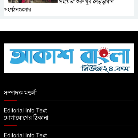
সহায়তা শুরু যুব নেতৃত্বাধীন
সংগঠনগুলোর
সচেতন প্রজন্ম গড়ার লক্ষ্যে বেতাগীতে
দুর্নীতি বিরোধী বিতর্ক
টিকটকে অশালীন কনটেন্ট ও অনলাইন
হয়রানির অভিযোগে ব্রাহ্মণবাড়িয়ায়
উদ্বেগ
বেতাগীতে ঈদুল আজহা উপলক্ষে
সম্পাদক মন্ডলী
কুরবানির গরু দান, দুস্থদের মাঝে মাংস
বিতরণ
Editorial Info Text
যোগাযোগের ঠিকানা
ঈদের নামাজ শেষ না হতে হতেই
হামলা – আহত ৬
Editorial Info Text