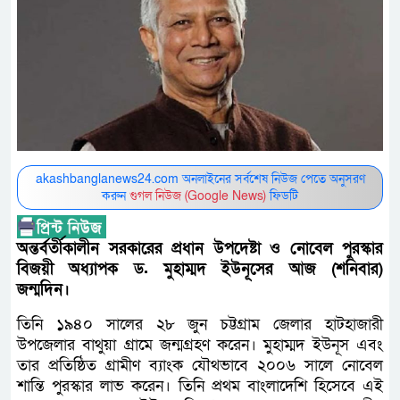
akashbanglanews24.com অনলাইনের সর্বশেষ নিউজ পেতে অনুসরণ
করুন
গুগল নিউজ (Google News)
ফিডটি
অন্তর্বর্তীকালীন সরকারের প্রধান উপদেষ্টা ও নোবেল পুরস্কার
বিজয়ী অধ্যাপক ড. মুহাম্মদ ইউনূসের আজ (শনিবার)
জন্মদিন।
তিনি ১৯৪০ সালের ২৮ জুন চট্টগ্রাম জেলার হাটহাজারী
উপজেলার বাথুয়া গ্রামে জন্মগ্রহণ করেন। মুহাম্মদ ইউনূস এবং
তার প্রতিষ্ঠিত গ্রামীণ ব্যাংক যৌথভাবে ২০০৬ সালে নোবেল
শান্তি পুরস্কার লাভ করেন। তিনি প্রথম বাংলাদেশি হিসেবে এই