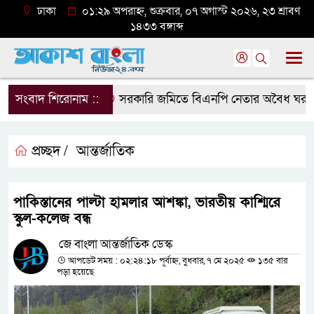
ঢাকা
০১:২৯ অপরাহ্ন, শুক্রবার, ০৭ অগাস্ট ২০২৬, ২৩ শ্রাবণ
১৪৩৩ বঙ্গাব্দ
সংবাদ শিরোনাম ::
সরকারি জমিতে বিএনপি নেতার অবৈধ ঘর গুঁড়িয়
প্রচ্ছদ /
আন্তর্জাতিক
পাকিস্তানের পাল্টা হামলার আশঙ্কা, ভারতীয় কাশ্মিরে
স্কুল-কলেজ বন্ধ
জে বাংলা আন্তর্জাতিক ডেস্ক
আপডেট সময় : ০২:২৪:১৮ পূর্বাহ্ন, বুধবার, ৭ মে ২০২৫
১৩৫ বার
পড়া হয়েছে