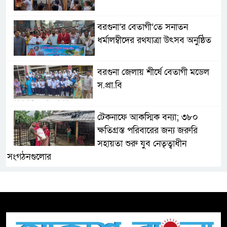
বরগুনা’র বেতাগী’তে সনাতন
ধর্মালম্বীদের রথযাত্রা উৎসব অনুষ্ঠিত
বরগুনা জেলায় শীর্ষে বেতাগী মডেল
স.প্রা.বি
টেকনাফে আকস্মিক বন্যা; ৩৮০
ক্ষতিগ্রস্ত পরিবারের জন্য জরুরি
সহায়তা শুরু যুব নেতৃত্বাধীন
সংগঠনগুলোর
সচেতন প্রজন্ম গড়ার লক্ষ্যে বেতাগীতে
দুর্নীতি বিরোধী বিতর্ক