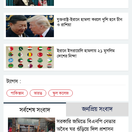
যুক্তরাষ্ট্র-ইরানে হামলা করলে খুশি হবে চীন
ও রাশিয়া
ইরানে ইসরায়েলি হামলায় ২১ মুসলিম
দেশের নিন্দা
ট্যাগস :
পাকিস্তান
ভারত
স্কুল কলেজ
জনপ্রিয় সংবাদ
সর্বশেষ সংবাদ
সরকারি জমিতে বিএনপি নেতার
অবৈধ ঘর গুঁড়িয়ে দিল প্রশাসন