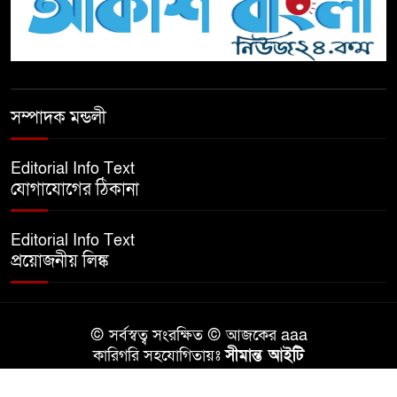
টিকটকে অশালীন কনটেন্ট ও অনলাইন
হয়রানির অভিযোগে ব্রাহ্মণবাড়িয়ায়
উদ্বেগ
বেতাগীতে ঈদুল আজহা উপলক্ষে
সম্পাদক মন্ডলী
কুরবানির গরু দান, দুস্থদের মাঝে মাংস
বিতরণ
Editorial Info Text
যোগাযোগের ঠিকানা
ঈদের নামাজ শেষ না হতে হতেই
হামলা – আহত ৬
Editorial Info Text
প্রয়োজনীয় লিঙ্ক
বরগুনায় তিন দিনব্যাপী প্রপোজাল
রাইটিং প্রশিক্ষণের উদ্বোধন
© সর্বস্বত্ব সংরক্ষিত © আজকের aaa
বিনামূল্যে বীজ ও রাসায়নিক সার
কারিগরি সহযোগিতায়ঃ
সীমান্ত আইটি
বিতরণ কর্মসূচির উদ্বোধন