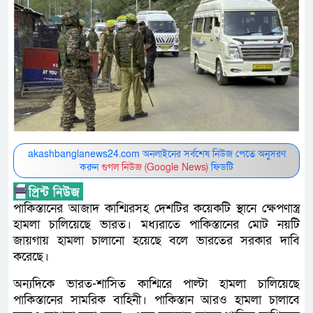
akashbanglanews24.com অনলাইনের সর্বশেষ নিউজ পেতে অনুসরণ
করুন
গুগল নিউজ (Google News)
ফিডটি
পাকিস্তানের আজাদ কাশ্মিরসহ দেশটির কয়েকটি স্থানে ক্ষেপণাস্ত্র
হামলা চালিয়েছে ভারত। মধ্যরাতে পাকিস্তানের মোট নয়টি
জায়গায় হামলা চালানো হয়েছে বলে ভারতের সরকার দাবি
করেছে।
অন্যদিকে ভারত-শাসিত কাশ্মিরে পাল্টা হামলা চালিয়েছে
পাকিস্তানের সামরিক বাহিনী। পাকিস্তান আরও হামলা চালাবে