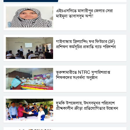
এইচএসসিতে মাদারীপুর জেলার সেরা
মাইমুনা তাবাসসুম অর্পা!
গাইবান্ধায় ফ্রিল্যান্সিং ফর ফিউচার (3F)
প্রশিক্ষণ কর্মসূচির প্রভাতি ব্যাচ পরিদর্শন
ভূরুঙ্গামারীতে NTRC সুপারিশপ্রাপ্ত
শিক্ষকদের সংবর্ধনা অনুষ্ঠান
দুমকি উপজেলায়, উৎসবমুখর পরিবেশে
গ্রীষ্মকালীন ক্রীড়া প্রতিযোগিতার উদ্বোধন