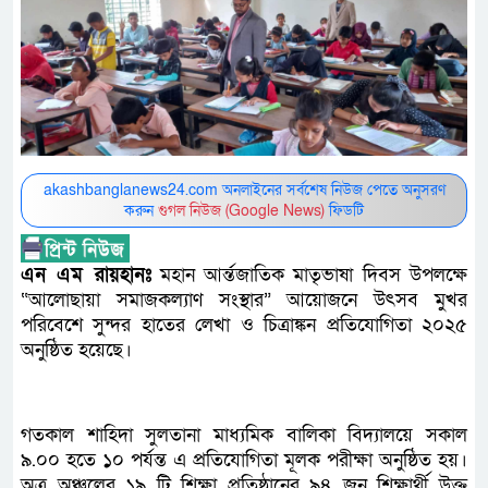
akashbanglanews24.com অনলাইনের সর্বশেষ নিউজ পেতে অনুসরণ
করুন
গুগল নিউজ (Google News)
ফিডটি
এন এম রায়হানঃ
মহান আর্ন্তজাতিক মাতৃভাষা দিবস উপলক্ষে
“আলোছায়া সমাজকল্যাণ সংস্থার” আয়োজনে উৎসব মুখর
পরিবেশে সুন্দর হাতের লেখা ও চিত্রাঙ্কন প্রতিযোগিতা ২০২৫
অনুষ্ঠিত হয়েছে।
গতকাল শাহিদা সুলতানা মাধ্যমিক বালিকা বিদ্যালয়ে সকাল
৯.০০ হতে ১০ পর্যন্ত এ প্রতিযোগিতা মূলক পরীক্ষা অনুষ্ঠিত হয়।
অত্র অঞ্চলের ১৯ টি শিক্ষা প্রতিষ্ঠানের ৯৪ জন শিক্ষার্থী উক্ত