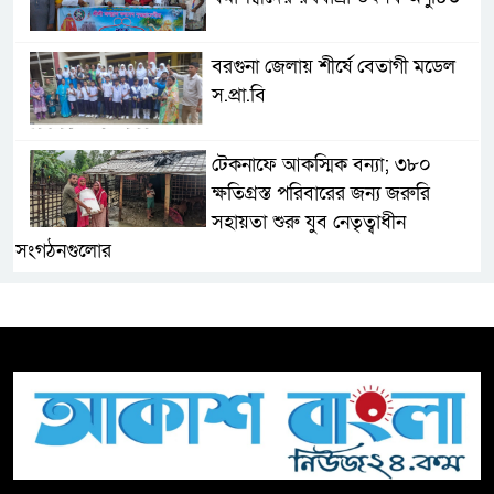
বরগুনা জেলায় শীর্ষে বেতাগী মডেল
স.প্রা.বি
টেকনাফে আকস্মিক বন্যা; ৩৮০
ক্ষতিগ্রস্ত পরিবারের জন্য জরুরি
সহায়তা শুরু যুব নেতৃত্বাধীন
সংগঠনগুলোর
সচেতন প্রজন্ম গড়ার লক্ষ্যে বেতাগীতে
দুর্নীতি বিরোধী বিতর্ক
টিকটকে অশালীন কনটেন্ট ও অনলাইন
হয়রানির অভিযোগে ব্রাহ্মণবাড়িয়ায়
উদ্বেগ