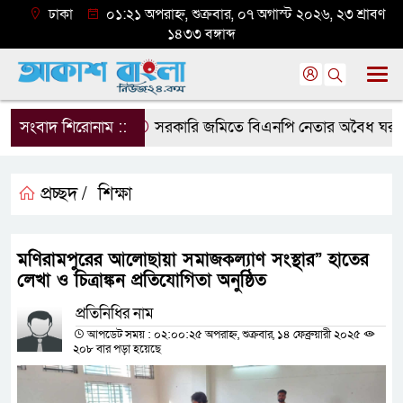
ঢাকা
০১:২১ অপরাহ্ন, শুক্রবার, ০৭ অগাস্ট ২০২৬, ২৩ শ্রাবণ
১৪৩৩ বঙ্গাব্দ
সংবাদ শিরোনাম ::
সরকারি জমিতে বিএনপি নেতার অবৈধ ঘর গুঁড়ি
প্রচ্ছদ /
শিক্ষা
মণিরামপুরের আলোছায়া সমাজকল্যাণ সংস্থার” হাতের
লেখা ও চিত্রাঙ্কন প্রতিযোগিতা অনুষ্ঠিত
প্রতিনিধির নাম
আপডেট সময় : ০২:০০:২৫ অপরাহ্ন, শুক্রবার, ১৪ ফেব্রুয়ারী ২০২৫
২০৮ বার পড়া হয়েছে