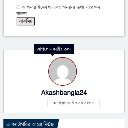
আপনার ইমেইল এবং অন্যান্য তথ্য সংরক্ষন
করুন
আপলোডকারীর তথ্য
Akashbangla24
আপলোডকারীর সব সংবাদ
এ ক্যাটাগরির আরো নিউজ