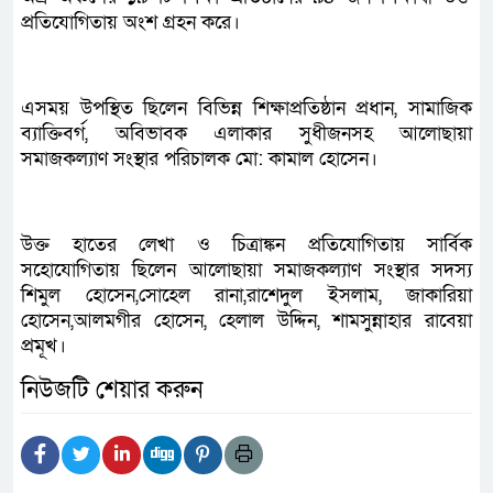
প্রতিযোগিতায় অংশ গ্রহন করে।
এসময় উপস্থিত ছিলেন বিভিন্ন শিক্ষাপ্রতিষ্ঠান প্রধান, সামাজিক
ব্যাক্তিবর্গ, অবিভাবক এলাকার সুধীজনসহ আলোছায়া
সমাজকল্যাণ সংস্থার পরিচালক মো: কামাল হোসেন।
উক্ত হাতের লেখা ও চিত্রাঙ্কন প্রতিযোগিতায় সার্বিক
সহোযোগিতায় ছিলেন আলোছায়া সমাজকল্যাণ সংস্থার সদস্য
শিমুল হোসেন,সোহেল রানা,রাশেদুল ইসলাম, জাকারিয়া
হোসেন,আলমগীর হোসেন, হেলাল উদ্দিন, শামসুন্নাহার রাবেয়া
প্রমূখ।
নিউজটি শেয়ার করুন