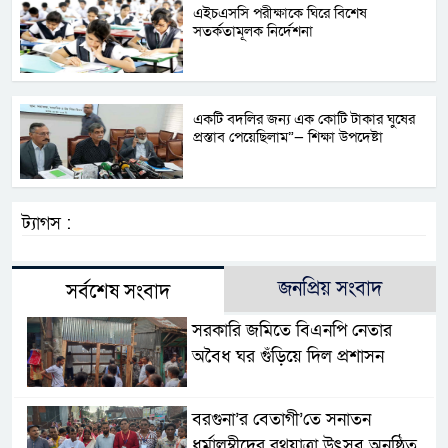
এইচএসসি পরীক্ষাকে ঘিরে বিশেষ
সতর্কতামূলক নির্দেশনা
একটি বদলির জন্য এক কোটি টাকার ঘুষের
প্রস্তাব পেয়েছিলাম”— শিক্ষা উপদেষ্টা
ট্যাগস :
জনপ্রিয় সংবাদ
সর্বশেষ সংবাদ
সরকারি জমিতে বিএনপি নেতার
অবৈধ ঘর গুঁড়িয়ে দিল প্রশাসন
বরগুনা’র বেতাগী’তে সনাতন
ধর্মালম্বীদের রথযাত্রা উৎসব অনুষ্ঠিত