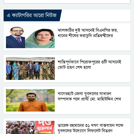
এ ক্যাটাগরির আরো নিউজ
ঝালকাঠির দুই আসনেই বিএনপির জয়,
ধানের শীষের ভরাডুবি প্রতিদ্বন্দ্বীদের
শান্তিপূর্ণভাবে পিরোজপুরের ৩টি আসনেই
ভোট গ্রহণ শেষ হলো
বাগেরহাট জেলা যুবদলের সাধারণ
সম্পাদক পদে প্রার্থী মো. মাহিউদ্দিন শেখ
তারেক রহমানের ৩১ দফা বাস্তবায়ন লক্ষে
যুবদলের উদ্যোগে লিফলেট বিতরণ