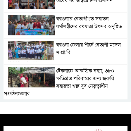
অবৈধ ঘর গুঁড়িয়ে দিল প্রশাসন
বরগুনা’র বেতাগী’তে সনাতন
ধর্মালম্বীদের রথযাত্রা উৎসব অনুষ্ঠিত
বরগুনা জেলায় শীর্ষে বেতাগী মডেল
স.প্রা.বি
টেকনাফে আকস্মিক বন্যা; ৩৮০
ক্ষতিগ্রস্ত পরিবারের জন্য জরুরি
সহায়তা শুরু যুব নেতৃত্বাধীন
সংগঠনগুলোর
সচেতন প্রজন্ম গড়ার লক্ষ্যে বেতাগীতে
দুর্নীতি বিরোধী বিতর্ক