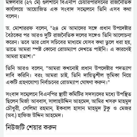
মঙ্গলবার (২৭ মে) গুলশানে বিএনপি চেয়ারপারসনের রাজনৈতিক
কার্যালয়ে আয়োজিত এক সংবাদ সম্মেলনে তিনি এসব কথা
বলেন।
ড. মোশাররফ বলেন, “২৪ মে আমাদের সঙ্গে প্রধান উপদেষ্টার
বৈঠকের পর আরও দুটি রাজনৈতিক দলের সঙ্গেও তিনি আলোচনা
করেন। তবে তার প্রেস সচিবের মাধ্যমে যেসব কথা তুলে ধরা হয়,
তাতে আমরা স্পষ্ট কোনো রোডম্যাপ দেখতে পাইনি। এ কারণেই
আমরা হতাশ।”
তিনি আরও বলেন, “আমরা কখনোই প্রধান উপদেষ্টার পদত্যাগ
দাবি করিনি। বরং আমরা চাই, তিনি দায়িত্বশীল ভূমিকা নিয়ে
একটি গ্রহণযোগ্য নির্বাচনের রোডম্যাপ ঘোষণা করুন।”
সংবাদ সম্মেলনে বিএনপির স্থায়ী কমিটির সদস্যদের মধ্যে উপস্থিত
ছিলেন মির্জা আব্বাস, সালাহউদ্দিন আহমেদ, আমির খসরু মাহমুদ
চৌধুরী, সেলিমা রহমান, ইকবাল হাসান মাহমুদ টুকু ও মেজর
(অব.) হাফিজ উদ্দিন আহমেদ।
নিউজটি শেয়ার করুন