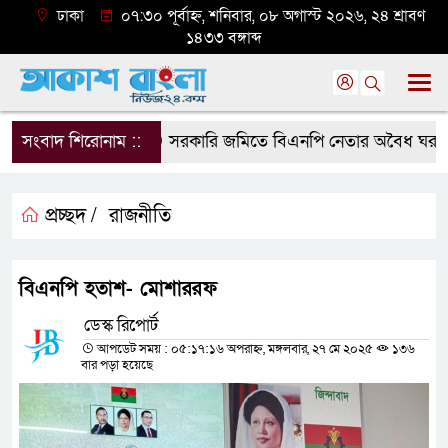
ঢাকা
০৭:৩০ পূর্বাহ্ন, শনিবার, ০৮ অগাস্ট ২০২৬, ২৪ শ্রাবণ
১৪৩৩ বঙ্গাব্দ
সংবাদ শিরোনাম ::
সরকারি জমিতে বিএনপি নেতার অবৈধ ঘর গুঁড়িয়
প্রচ্ছদ /
রাজনীতি
বিএনপি হতাশ- মোশাররফ
ডেস্ক রিপোর্ট
আপডেট সময় : ০৫:১৭:১৬ অপরাহ্ন, মঙ্গলবার, ২৭ মে ২০২৫
১৩৬
বার পড়া হয়েছে