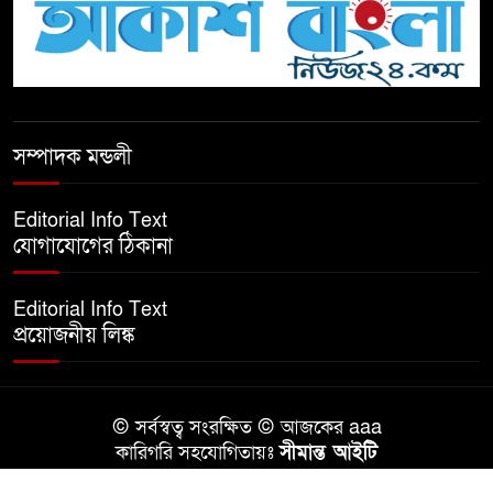
টিকটকে অশালীন কনটেন্ট ও অনলাইন
হয়রানির অভিযোগে ব্রাহ্মণবাড়িয়ায়
উদ্বেগ
বেতাগীতে ঈদুল আজহা উপলক্ষে
সম্পাদক মন্ডলী
কুরবানির গরু দান, দুস্থদের মাঝে মাংস
বিতরণ
Editorial Info Text
যোগাযোগের ঠিকানা
ঈদের নামাজ শেষ না হতে হতেই
হামলা – আহত ৬
Editorial Info Text
প্রয়োজনীয় লিঙ্ক
বরগুনায় তিন দিনব্যাপী প্রপোজাল
রাইটিং প্রশিক্ষণের উদ্বোধন
© সর্বস্বত্ব সংরক্ষিত © আজকের aaa
বিনামূল্যে বীজ ও রাসায়নিক সার
কারিগরি সহযোগিতায়ঃ
সীমান্ত আইটি
বিতরণ কর্মসূচির উদ্বোধন