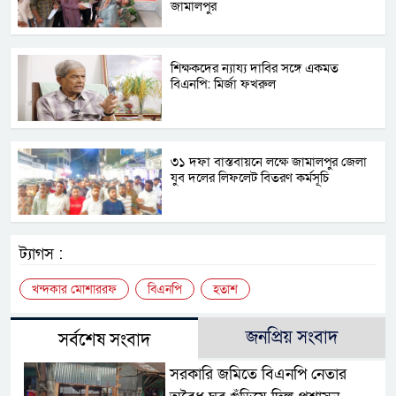
জামালপুর
‎শিক্ষকদের ন্যায্য দাবির সঙ্গে একমত
বিএনপি: মির্জা ফখরুল
৩১ দফা বাস্তবায়নে লক্ষে জামালপুর জেলা
যুব দলের লিফলেট বিতরণ কর্মসূচি
ট্যাগস :
খন্দকার মোশাররফ
বিএনপি
হতাশ
জনপ্রিয় সংবাদ
সর্বশেষ সংবাদ
সরকারি জমিতে বিএনপি নেতার