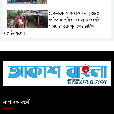
টেকনাফে আকস্মিক বন্যা; ৩৮০
ক্ষতিগ্রস্ত পরিবারের জন্য জরুরি
সহায়তা শুরু যুব নেতৃত্বাধীন
সংগঠনগুলোর
সচেতন প্রজন্ম গড়ার লক্ষ্যে বেতাগীতে
দুর্নীতি বিরোধী বিতর্ক
টিকটকে অশালীন কনটেন্ট ও অনলাইন
হয়রানির অভিযোগে ব্রাহ্মণবাড়িয়ায়
উদ্বেগ
বেতাগীতে ঈদুল আজহা উপলক্ষে
সম্পাদক মন্ডলী
কুরবানির গরু দান, দুস্থদের মাঝে মাংস
বিতরণ