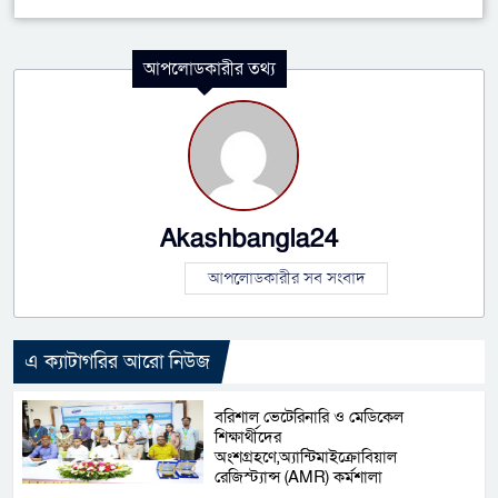
আপলোডকারীর তথ্য
Akashbangla24
আপলোডকারীর সব সংবাদ
এ ক্যাটাগরির আরো নিউজ
বরিশাল ভেটেরিনারি ও মেডিকেল
শিক্ষার্থীদের
অংশগ্রহণে,অ্যান্টিমাইক্রোবিয়াল
রেজিস্ট্যান্স (AMR) কর্মশালা