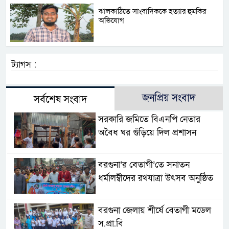
ঝালকাঠিতে সাংবাদিককে হত্যার হুমকির
অভিযোগ
ট্যাগস :
জনপ্রিয় সংবাদ
সর্বশেষ সংবাদ
সরকারি জমিতে বিএনপি নেতার
অবৈধ ঘর গুঁড়িয়ে দিল প্রশাসন
বরগুনা’র বেতাগী’তে সনাতন
ধর্মালম্বীদের রথযাত্রা উৎসব অনুষ্ঠিত
বরগুনা জেলায় শীর্ষে বেতাগী মডেল
স.প্রা.বি