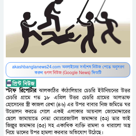
akashbanglanews24.com অনলাইনের সর্বশেষ নিউজ পেতে অনুসরণ
করুন
গুগল নিউজ (Google News)
ফিডটি
স্টাফ রিপোর্টার
ঝালকাঠির কাঁঠালিয়ার চেচরি ইউনিয়নের উত্তর
চেচরি গ্রামে গত ১৮ এপ্রিল উত্তর চেচরি গ্রামের আলতাফ
হোসেনের স্ত্রী কাজল রেখা (৪৬) এর উপর বাবার নিজ জমিতে ঘর
উত্তোলন করতে গেলে একই এলাকার আয়নাল জোমোদ্দারের
ছেলে জামায়াতে নেতা মোঃরেজাউল জমাদ্দার (৩২) তার ভাই
জিল্লুর জমাদ্দার (৩৫) সহ একাধিক ব্যক্তি রামদা ও ধারালো অস্ত্র
নিয়ে তাদের উপর হামলা করবার অভিযোগ উঠেছে।