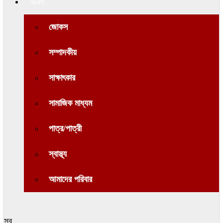
আরও
জোকস
সম্পাদকীয়
সাক্ষাৎকার
সামাজিক মাধ্যম
পাত্র/পাত্রী
স্বাস্থ্য
আমাদের পরিবার
সব