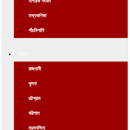
নাগরিক সংবাদ
তথ্যকণিকা
পাঁচমিশালি
সারাদেশ
রাজধানী
খুলনা
চট্টগ্রাম
বরিশাল
ময়মনসিংহ