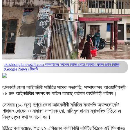
akashbanglanews24.com অনলাইনের সর্বশেষ নিউজ পেতে অনুসরণ করুন
গুগল নিউজ
(Google News)
ফিডটি
ঝালকাঠি জেলা আইনজীবী সমিতির সাবেক সভাপতি, সম্পাদকসহ আওয়ামীপন্থী
১৬ জন আইনজীবীর সদস্যপদ বাতিল করেছে বর্তমান কার্যনির্বাহী পরিষদ।
সোমবার (১৬ জুন) দুপুরে জেলা আইনজীবী সমিতির সভাপতি অ্যাডভোকেট
শাহাদাৎ হোসেন ও সাধারণ সম্পাদক মো. নাসিমুল হাসান স্বাক্ষরিত চিঠিতে এ
সিদ্ধান্তের কথা জানানো হয়।
চিঠিতে বলা হয়েছে, গত ২২ এপ্রিলের কার্যনির্বাহী কমিটির বৈঠকে এই সিদ্ধান্ত