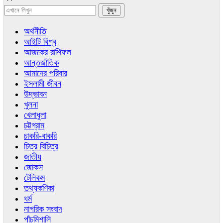
অর্থনীতি
আইটি বিশ্ব
আজকের রাশিফল
আন্তর্জাতিক
আমাদের পরিবার
ইসলামী জীবন
উদ্ভাবন
খুলনা
খেলাধুলা
চট্টগ্রাম
চাকরি-বাকরি
চিত্র বিচিত্র
জাতীয়
জোকস
টেলিকম
তথ্যকণিকা
ধর্ম
নাগরিক সংবাদ
পাঁচমিশালি