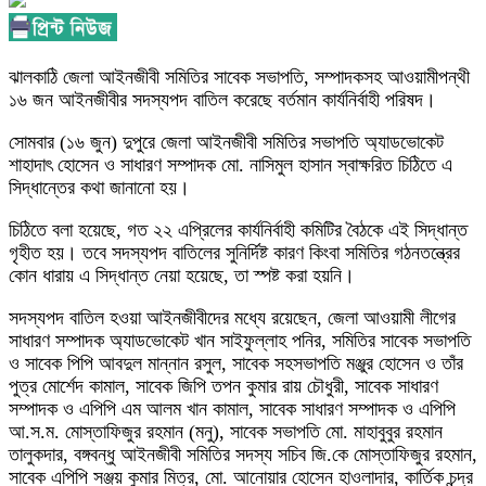
ঝালকাঠি জেলা আইনজীবী সমিতির সাবেক সভাপতি, সম্পাদকসহ আওয়ামীপন্থী
১৬ জন আইনজীবীর সদস্যপদ বাতিল করেছে বর্তমান কার্যনির্বাহী পরিষদ।
সোমবার (১৬ জুন) দুপুরে জেলা আইনজীবী সমিতির সভাপতি অ্যাডভোকেট
শাহাদাৎ হোসেন ও সাধারণ সম্পাদক মো. নাসিমুল হাসান স্বাক্ষরিত চিঠিতে এ
সিদ্ধান্তের কথা জানানো হয়।
চিঠিতে বলা হয়েছে, গত ২২ এপ্রিলের কার্যনির্বাহী কমিটির বৈঠকে এই সিদ্ধান্ত
গৃহীত হয়। তবে সদস্যপদ বাতিলের সুনির্দিষ্ট কারণ কিংবা সমিতির গঠনতন্ত্রের
কোন ধারায় এ সিদ্ধান্ত নেয়া হয়েছে, তা স্পষ্ট করা হয়নি।
সদস্যপদ বাতিল হওয়া আইনজীবীদের মধ্যে রয়েছেন, জেলা আওয়ামী লীগের
সাধারণ সম্পাদক অ্যাডভোকেট খান সাইফুল্লাহ পনির, সমিতির সাবেক সভাপতি
ও সাবেক পিপি আবদুল মান্নান রসুল, সাবেক সহসভাপতি মঞ্জুর হোসেন ও তাঁর
পুত্র মোর্শেদ কামাল, সাবেক জিপি তপন কুমার রায় চৌধুরী, সাবেক সাধারণ
সম্পাদক ও এপিপি এম আলম খান কামাল, সাবেক সাধারণ সম্পাদক ও এপিপি
আ.স.ম. মোস্তাফিজুর রহমান (মনু), সাবেক সভাপতি মো. মাহাবুবুর রহমান
তালুকদার, বঙ্গবন্ধু আইনজীবী সমিতির সদস্য সচিব জি.কে মোস্তাফিজুর রহমান,
সাবেক এপিপি সঞ্জয় কুমার মিত্র, মো. আনোয়ার হোসেন হাওলাদার, কার্তিক চন্দ্র