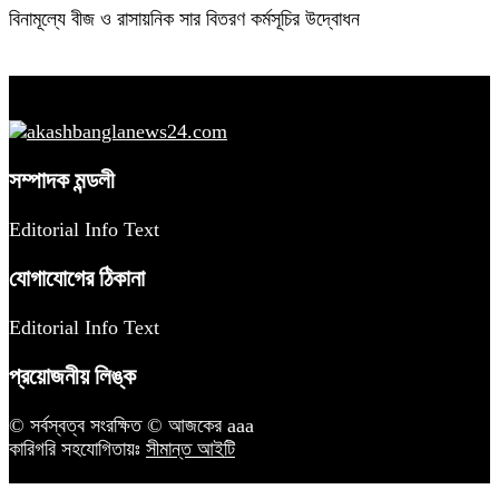
বিনামূল্যে বীজ ও রাসায়নিক সার বিতরণ কর্মসূচির উদ্বোধন
সম্পাদক মন্ডলী
Editorial Info Text
যোগাযোগের ঠিকানা
Editorial Info Text
প্রয়োজনীয় লিঙ্ক
© সর্বস্বত্ব সংরক্ষিত © আজকের aaa
কারিগরি সহযোগিতায়ঃ
সীমান্ত আইটি