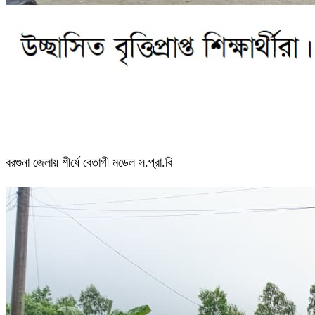
বরগুনা জেলায় শীর্ষে বেতাগী মডেল স.প্রা.বি