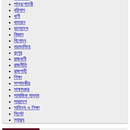
পাত্র/পাত্রী
বরিশাল
বাণী
বাতায়ন
বাংলাদেশ
বিজ্ঞান
বিনোদন
ময়মনসিংহ
রংপুর
রাজধানী
রাজনীতি
রাজশাহী
শিক্ষা
সম্পাদকীয়
সাক্ষাৎকার
সামাজিক মাধ্যম
সারাদেশ
সাহিত্য ও শিক্ষা
সিলেট
স্বাস্থ্য