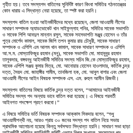
গৃহীত হয়। তবে সদস্যপদ বাতিলের সুনির্দিষ্ট কারণ কিংবা সমিতির গঠনতন্ত্রের
কোন ধারায় এ সিদ্ধান্ত নেয়া হয়েছে, তা স্পষ্ট করা হয়নি।
সদস্যপদ বাতিল হওয়া আইনজীবীদের মধ্যে রয়েছেন, জেলা আওয়ামী লীগের
সাধারণ সম্পাদক অ্যাডভোকেট খান সাইফুল্লাহ পনির, সমিতির সাবেক সভাপতি
ও সাবেক পিপি আবদুল মান্নান রসুল, সাবেক সহসভাপতি মঞ্জুর হোসেন ও তাঁর
পুত্র মোর্শেদ কামাল, সাবেক জিপি তপন কুমার রায় চৌধুরী, সাবেক সাধারণ
সম্পাদক ও এপিপি এম আলম খান কামাল, সাবেক সাধারণ সম্পাদক ও এপিপি
আ.স.ম. মোস্তাফিজুর রহমান (মনু), সাবেক সভাপতি মো. মাহাবুবুর রহমান
তালুকদার, বঙ্গবন্ধু আইনজীবী সমিতির সদস্য সচিব জি.কে মোস্তাফিজুর রহমান,
সাবেক এপিপি সঞ্জয় কুমার মিত্র, মো. আনোয়ার হোসেন হাওলাদার, কার্তিক চন্দ্র
দত্ত, সৈয়দ মো. জাহাঙ্গীর শামীম, তানজিলা হক, মো. আবুল বাশার এবং জেলা
আওয়ামী লীগের আইন বিষয়ক সম্পাদক এস. এম. রুহুল আমীন রিজভী।
সদস্যপদ বাতিলের বিষয়ে কার্তিক চন্দ্র দত্ত বলেন, “আমাদের আইনজীবী
সমিতির সদস্য পদ অন্যায় ভাবে বাতিল করা হয়েছে। এ বিষয়ে পরবর্তী
আইনগত পদক্ষেপ গ্রহণ করবো।”
এ বিষয়ে সমিতির ভর্তি বিষয়ক সম্পাদক আক্কাস সিকদার বলেন, “শুধু
আওয়ামীপন্থী নয়, আরও প্রায় ৩০ জনের সদস্য পদ বাতিল নিয়ে সভায়
প্রাথমিক আলোচনা হয়েছে কিন্তু সর্বসম্মত সিদ্ধান্ত হয়নি। সাধারণ সভা ছাড়া
আইনজীবী সমিতির কার্যনির্বাহী কমিটি এভাবে বিপুল সংখ্যক সদস্যদের পদ