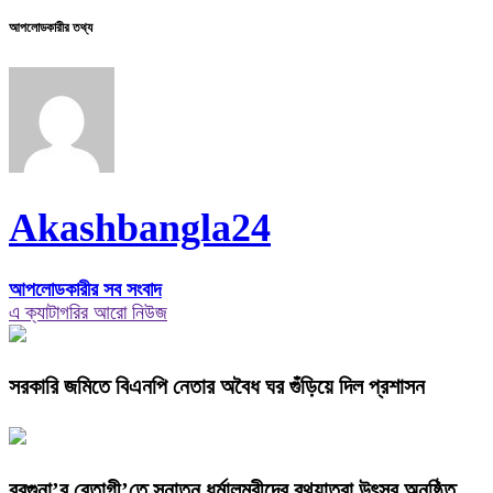
আপলোডকারীর তথ্য
Akashbangla24
আপলোডকারীর সব সংবাদ
এ ক্যাটাগরির আরো নিউজ
সরকারি জমিতে বিএনপি নেতার অবৈধ ঘর গুঁড়িয়ে দিল প্রশাসন
বরগুনা’র বেতাগী’তে সনাতন ধর্মালম্বীদের রথযাত্রা উৎসব অনুষ্ঠিত