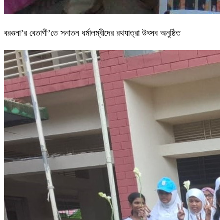
বরগুনা’র বেতাগী’তে সনাতন ধর্মালম্বীদের রথযাত্রা উৎসব অনুষ্ঠিত