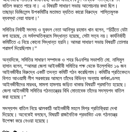
বাতিল করতে পারে না। এ বিষয়টি সাধারণ সভায় আলোচনার কথা ছিল।
তাছাড়া ভিজিলেন্স উপকমিটির মতামত ব্যতিত কারো বিরুদ্ধে শাস্তিমূলক
ব্যবস্থা নেয়া যায়না।’
সমিতির নির্বাহী সদস্য ও যুবদল নেতা আনিসুর রহমান খান বলেন, “চিঠিতে যেটা
বলা হয়েছে, যে সর্বসম্মতিক্রমে সিদ্ধান্ত হয়েছে, সেটা সত্য নয়। কার্যনির্বাহী
কমিটিতে এ নিয়ে কোনো সিদ্ধান্ত হয়নি। আমরা সাধারণ সভায় বিষয়টি তোলার
পরামর্শ দিয়েছিলাম।”
অন্যদিকে, সমিতির সাধারণ সম্পাদক ও শহর বিএনপির সভাপতি মো. নাসিমুল
হাসান বলেন, “আমরা জেলা আইনজীবী সমিতির পক্ষ থেকে উল্লেখিত ১৬ জন
আইনজীবীর বিরুদ্ধে একটি তদন্ত কমিটি গঠন করেছিলাম। কমিটির প্রতিবেদনে
বিগত আওয়ামী লীগ সরকারের আমলে তাঁদের বিভিন্ন অন্যায় কর্মকাণ্ডসহ
আইনজীবীদের মারধর, মামলা হামলায় জড়িত থাকার বিষয়টি প্রমাণিত হয়েছে।
জেলা আইনজীবী সমিতির গঠনতন্ত্রের বিধি মোতাবেক তাঁদের সদস্যপদ বাতিল
করা হয়েছে।”
সদস্যপদ বাতিল নিয়ে ঝালকাঠি আইনজীবী মহলে মিশ্র প্রতিক্রিয়া দেখা
দিয়েছে। অনেকেই বলছেন, বিষয়টি রাজনৈতিক প্রভাবিত এবং গঠনতন্ত্র
উপেক্ষা করে নেওয়া হয়েছে।