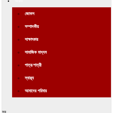
আরও
জোকস
সম্পাদকীয়
সাক্ষাৎকার
সামাজিক মাধ্যম
পাত্র/পাত্রী
স্বাস্থ্য
আমাদের পরিবার
সব