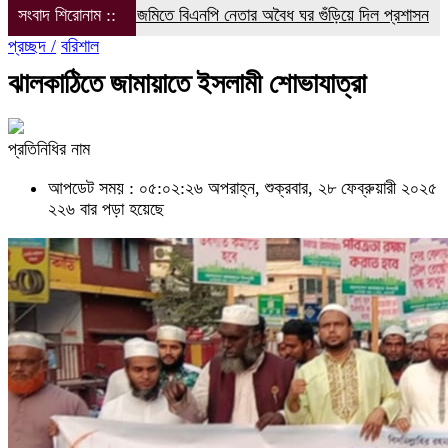
সংবাদ শিরোনাম ::
সরকারি জমিতে বিএনপি নেতার অবৈধ ঘর গুঁড়িয়ে দিল প্রশাসন
বরগুনা’র ব
প্রচ্ছদ /
বরিশাল
ঝালকাঠিতে জামায়াতে ইসলামী শোভাযাত্রা
প্রতিনিধির নাম
আপডেট সময় : ০৫:০২:২৬ অপরাহ্ন, শুক্রবার, ২৮ ফেব্রুয়ারী ২০২৫
২২৬ বার পড়া হয়েছে