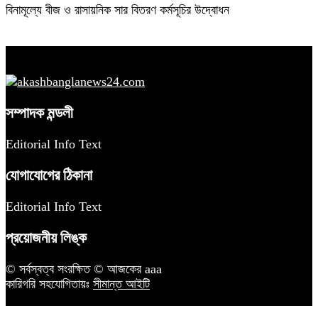
বিনামূল্যে বীজ ও রাসায়নিক সার বিতরণ কর্মসূচির উদ্বোধন
সম্পাদক মন্ডলী
Editorial Info Text
যোগাযোগের ঠিকানা
Editorial Info Text
প্রয়োজনীয় লিঙ্ক
© সর্বস্বত্ব সংরক্ষিত © আজকের aaa
কারিগরি সহযোগিতায়ঃ
সীমান্ত আইটি