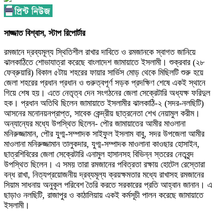
সাজ্জাত বিশ্বাস, স্টাপ রিপোর্টার
রমজানে দ্রব্যমূল্য স্থিতিশীল রাখার দাবিতে ও রমজানকে স্বাগত জানিয়ে
ঝালকাঠিতে শোভাযাত্রা করেছে বাংলাদেশ জামায়াতে ইসলামী। শুক্রবার (২৮
ফেব্রুয়ারি) বিকাল ৫টায় শহরের ফায়ার সার্ভিস মোড় থেকে মিছিলটি শুরু হয়ে
জেলা শহরের প্রধান প্রধান ও গুরুত্বপূর্ণ সড়ক প্রদক্ষিণ শেষে একই স্থানে
গিয়ে শেষ হয়। এতে নেতৃত্ব দেন সংগঠনের জেলা সেক্রেটারি অধ্যক্ষ ফরিদুল
হক। প্রধান অতিথি ছিলেন জামায়াতে ইসলামীর ঝালকাঠি-২ (সদর-নলছিটি)
আসনের মনোনয়নপ্রাপ্ত, সাবেক কেন্দ্রীয় ছাত্রনেতা শেখ নেয়ামুল করীম।
অন্যান্যের মধ্যে উপস্থিত ছিলেন- পৌর জামায়াতের আমীর মাওলানা
মনিরুজ্জামান, পৌর যুগ্ম-সম্পাদক সাইফুল ইসলাম বাবু, সদর উপজেলা আমীর
মাওলানা মনিরুজ্জামান তালুকদার, যুগ্ম-সম্পাদক মাওলানা কাওছার হোসাইন,
ছাত্রশিবিরের জেলা সেক্রেটারি এনামুল হাসানসহ বিভিন্ন স্তরের নেতৃবৃন্দ
উপস্থিত ছিলেন। এ সময় তারা রমজানের পবিত্রতা রক্ষায় হোটেল রেস্তোরা
বন্ধ রাখা, নিত্যপ্রয়োজনীয় দ্রব্যমূল্য ক্রয়ক্ষমতার মধ্যে রাখাসহ রমজানের
সিয়াম সাধনায় অনুকূল পরিবেশ তৈরি করতে সরকারের প্রতি আহ্বান জানান। এ
ছাড়াও নলছিটি, রাজাপুর ও কাঠালিয়ায় একই কর্মসূচী পালন করেছে জামায়াতে
ইসলামী।