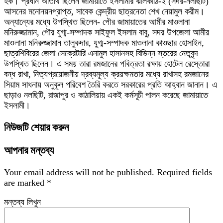
হক। প্রধান অতিথি ছিলেন জামায়াতে ইসলামীর ঝালকাঠি-২ (সদর-নলছিটি)
আসনের মনোনয়নপ্রাপ্ত, সাবেক কেন্দ্রীয় ছাত্রনেতা শেখ নেয়ামুল করীম।
অন্যান্যের মধ্যে উপস্থিত ছিলেন- পৌর জামায়াতের আমীর মাওলানা
মনিরুজ্জামান, পৌর যুগ্ম-সম্পাদক সাইফুল ইসলাম বাবু, সদর উপজেলা আমীর
মাওলানা মনিরুজ্জামান তালুকদার, যুগ্ম-সম্পাদক মাওলানা কাওছার হোসাইন,
ছাত্রশিবিরের জেলা সেক্রেটারি এনামুল হাসানসহ বিভিন্ন স্তরের নেতৃবৃন্দ
উপস্থিত ছিলেন। এ সময় তারা রমজানের পবিত্রতা রক্ষায় হোটেল রেস্তোরা
বন্ধ রাখা, নিত্যপ্রয়োজনীয় দ্রব্যমূল্য ক্রয়ক্ষমতার মধ্যে রাখাসহ রমজানের
সিয়াম সাধনায় অনুকূল পরিবেশ তৈরি করতে সরকারের প্রতি আহ্বান জানান। এ
ছাড়াও নলছিটি, রাজাপুর ও কাঠালিয়ায় একই কর্মসূচী পালন করেছে জামায়াতে
ইসলামী।
নিউজটি শেয়ার করুন
আপনার মন্তব্য
Your email address will not be published.
Required fields
are marked
*
মন্তব্য লিখুন