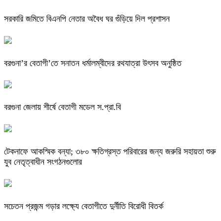
সরকারি জমিতে বিএনপি নেতার অবৈধ ঘর গুঁড়িয়ে দিল প্রশাসন
বরগুনা’র বেতাগী’তে সনাতন ধর্মালম্বীদের রথযাত্রা উৎসব অনুষ্ঠিত
বরগুনা জেলায় শীর্ষে বেতাগী মডেল স.প্রা.বি
টেকনাফে আকস্মিক বন্যা; ৩৮০ ক্ষতিগ্রস্ত পরিবারের জন্য জরুরি সহায়তা শুরু
যুব নেতৃত্বাধীন সংগঠনগুলোর
সচেতন প্রজন্ম গড়ার লক্ষ্যে বেতাগীতে দুর্নীতি বিরোধী বিতর্ক