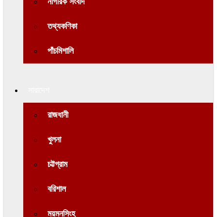
নাগরিক সংবাদ
তথ্যকণিকা
পাঁচমিশালি
সারাদেশ
রাজধানী
খুলনা
চট্টগ্রাম
বরিশাল
ময়মনসিংহ