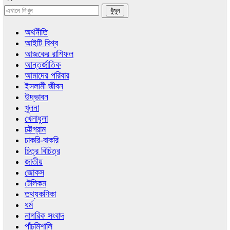
অর্থনীতি
আইটি বিশ্ব
আজকের রাশিফল
আন্তর্জাতিক
আমাদের পরিবার
ইসলামী জীবন
উদ্ভাবন
খুলনা
খেলাধুলা
চট্টগ্রাম
চাকরি-বাকরি
চিত্র বিচিত্র
জাতীয়
জোকস
টেলিকম
তথ্যকণিকা
ধর্ম
নাগরিক সংবাদ
পাঁচমিশালি