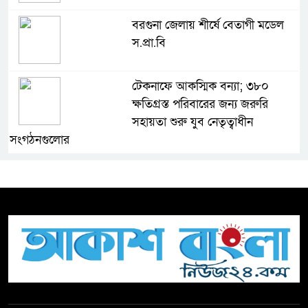
বরগুনা জেলায় শীর্ষে বেতাগী মডেল
স.প্রা.বি
টেকনাফে আকস্মিক বন্যা; ৩৮০
ক্ষতিগ্রস্ত পরিবারের জন্য জরুরি
সহায়তা শুরু যুব নেতৃত্বাধীন
সংগঠনগুলোর
সচেতন প্রজন্ম গড়ার লক্ষ্যে বেতাগীতে
দুর্নীতি বিরোধী বিতর্ক
টিকটকে অশালীন কনটেন্ট ও অনলাইন
হয়রানির অভিযোগে ব্রাহ্মণবাড়িয়ায়
উদ্বেগ