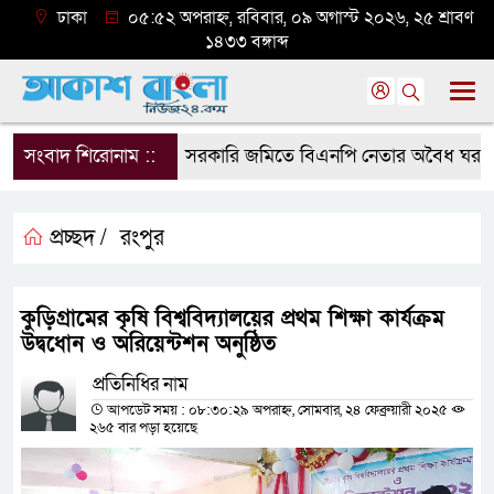
ঢাকা
০৫:৫২ অপরাহ্ন, রবিবার, ০৯ অগাস্ট ২০২৬, ২৫ শ্রাবণ
১৪৩৩ বঙ্গাব্দ
সংবাদ শিরোনাম ::
সরকারি জমিতে বিএনপি নেতার অবৈধ ঘর গুঁড়িয়
প্রচ্ছদ /
রংপুর
কুড়িগ্রামের কৃষি বিশ্ববিদ্যালয়ের প্রথম শিক্ষা কার্যক্রম
উদ্বধোন ও অরিয়েন্টশন অনুষ্ঠিত
প্রতিনিধির নাম
আপডেট সময় : ০৮:৩০:২৯ অপরাহ্ন, সোমবার, ২৪ ফেব্রুয়ারী ২০২৫
২৬৫ বার পড়া হয়েছে