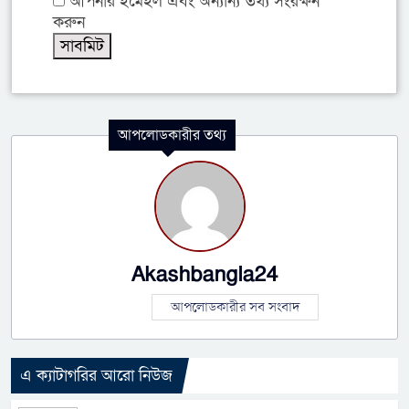
আপনার ইমেইল এবং অন্যান্য তথ্য সংরক্ষন
করুন
আপলোডকারীর তথ্য
Akashbangla24
আপলোডকারীর সব সংবাদ
এ ক্যাটাগরির আরো নিউজ