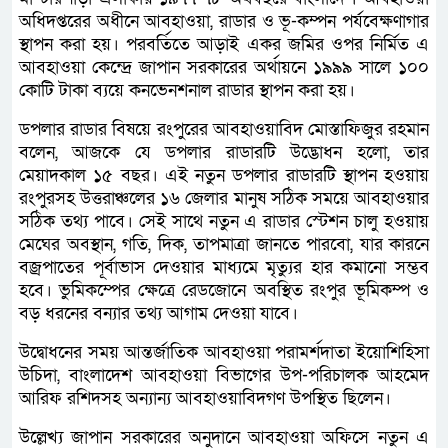
অধিদপ্তরের অধীনে আবহাওয়া, রাডার ও ভূ-কম্পন পর্যবেক্ষণাগার
স্থাপন করা হয়। পরবর্তিতে আড়াই একর জমির ওপর নির্মিত এ
আবহাওয়া কেন্দ্রে জাপান সরকারের অর্থায়নে ১৯৯৯ সালে ১০০
কোটি টাকা ব্যয়ে কনভেনশনাল রাডার স্থাপন করা হয়।
ডপলার রাডার বিষয়ে রংপুরের আবহাওয়াবিদ মোস্তাফিজুর রহমান
বলেন, আজকে যে ডপলার রাডারটি উদ্ভোধন হলো, তার
মেয়াদকাল ১৫ বছর। এই নতুন ডপলার রাডারটি স্থাপন হওয়ায়
রংপুরসহ উত্তরাঞ্চলের ১৬ জেলার মানুষ সঠিক সময়ে আবহাওয়ার
সঠিক তথ্য পাবে। সেই সাথে নতুন এ রাডার স্টেশন চালু হওয়ায়
মেঘের অবস্থান, গতি, দিক, তাপমাত্রা জানতে পারবো, যার কারনে
বজ্রপাতের পূর্বাভাস দেওয়ার মাধ্যমে মৃত্যুর হার কমানো সম্ভব
হবে। ভুমিকম্পের ক্ষেত্রে রেডজোনে অবস্থিত রংপুর ভূমিকম্প ও
বড় ধরনের বন্যার তথ্য আগাম দেওয়া যাবে।
উদ্বোধনের সময় আন্তর্জাতিক আবহাওয়া পরামর্শদাতা ইয়োশিহিসা
উচিদা, বাংলাদেশ আবহাওয়া বিভাগের উপ-পরিচালক আহমেদ
আরিফ রশিদসহ অন্যান্য আবহাওয়াবিদগণ উপস্থিত ছিলেন।
উল্লেখ্য জাপান সরকারের অনুদানে আবহাওয়া অফিসে নতুন এ