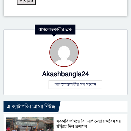
আপলোডকারীর তথ্য
Akashbangla24
আপলোডকারীর সব সংবাদ
এ ক্যাটাগরির আরো নিউজ
সরকারি জমিতে বিএনপি নেতার অবৈধ ঘর
গুঁড়িয়ে দিল প্রশাসন