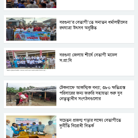
বরগুনা’র বেতাগী’তে সনাতন ধর্মালম্বীদের
রথযাত্রা উৎসব অনুষ্ঠিত
বরগুনা জেলায় শীর্ষে বেতাগী মডেল
স.প্রা.বি
টেকনাফে আকস্মিক বন্যা; ৩৮০ ক্ষতিগ্রস্ত
পরিবারের জন্য জরুরি সহায়তা শুরু যুব
নেতৃত্বাধীন সংগঠনগুলোর
সচেতন প্রজন্ম গড়ার লক্ষ্যে বেতাগীতে
দুর্নীতি বিরোধী বিতর্ক