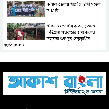
বরগুনা জেলায় শীর্ষে বেতাগী মডেল
স.প্রা.বি
টেকনাফে আকস্মিক বন্যা; ৩৮০
ক্ষতিগ্রস্ত পরিবারের জন্য জরুরি
সহায়তা শুরু যুব নেতৃত্বাধীন
সংগঠনগুলোর
সচেতন প্রজন্ম গড়ার লক্ষ্যে বেতাগীতে
দুর্নীতি বিরোধী বিতর্ক
টিকটকে অশালীন কনটেন্ট ও অনলাইন
হয়রানির অভিযোগে ব্রাহ্মণবাড়িয়ায়
উদ্বেগ
বেতাগীতে ঈদুল আজহা উপলক্ষে