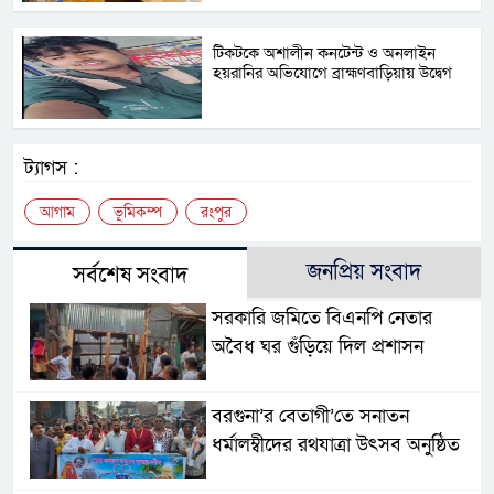
টিকটকে অশালীন কনটেন্ট ও অনলাইন
হয়রানির অভিযোগে ব্রাহ্মণবাড়িয়ায় উদ্বেগ
ট্যাগস :
আগাম
ভূমিকম্প
রংপুর
জনপ্রিয় সংবাদ
সর্বশেষ সংবাদ
সরকারি জমিতে বিএনপি নেতার
অবৈধ ঘর গুঁড়িয়ে দিল প্রশাসন
বরগুনা’র বেতাগী’তে সনাতন
ধর্মালম্বীদের রথযাত্রা উৎসব অনুষ্ঠিত