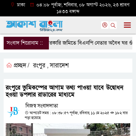
ঢাকা
০৪:০৮ পূর্বাহ্ন, শনিবার, ০৮ অগাস্ট ২০২৬, ২৩ শ্রাবণ
১৪৩৩ বঙ্গাব্দ
সংবাদ শিরোনাম ::
সরকারি জমিতে বিএনপি নেতার অবৈধ ঘর গুঁড়িয়ে দ
প্রচ্ছদ /
রংপুর
সারাদেশ
,
রংপুরে ভুমিকম্পের আগাম তথ্য পাওয়া যাবে উদ্বোধন
হওয়া ডপলার রাডারের মাধ্যমে
নিজস্ব সংবাদদাতা
আপডেট সময় : ০৮:৩৮:৫৭ পূর্বাহ্ন, রবিবার, ১১ মে ২০২৫
১৮২ বার
পড়া হয়েছে