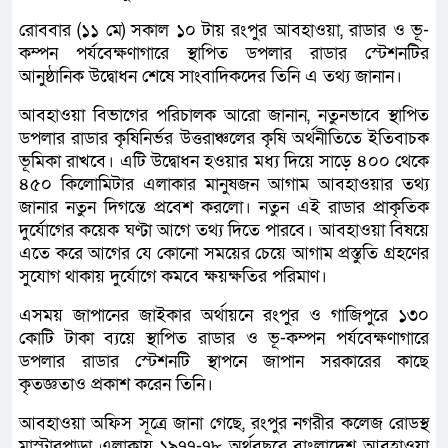
রোববার (১১ মে) সকাল ১০ টায় রংপুর আবহাওয়া, রাডার ও ভূ-
কম্পন পর্যবেক্ষণাগারে স্থাপিত ডপলার রাডার স্টেশনটির
আনুষ্ঠানিক উদ্বোধন শেষে সাংবাদিকদের তিনি এ তথ্য জানান।
আবহাওয়া বিভাগের পরিচালক আরো জানান, নতুনভাবে স্থাপিত
ডপলার রাডার কৃষিনির্ভর উত্তরাঞ্চলের কৃষি অর্থনীতিতে ইতিবাচক
ভূমিকা রাখবে। এটি উদ্বোধন হওয়ার মধ্য দিয়ে সাড়ে ৪০০ থেকে
৪৫০ কিলোমিটার এলাকার মানুষজন আগাম আবহাওয়ার তথ্য
জানার নতুন দিগন্তে প্রবেশ করলো। নতুন এই রাডার প্রাকৃতিক
দুর্যোগের কয়েক ঘণ্টা আগে তথ্য দিতে পারবে। আবহাওয়া বিষয়ে
এতে করে আগের যে কোনো সময়ের চেয়ে আগাম প্রস্তুতি গ্রহণের
সুযোগ থাকায় দুর্যোগে কমবে ক্ষয়ক্ষতির পরিমাণ।
এসময় জাপানের জাইকার অর্থায়নে রংপুর ও গাজিপুরে ১৩০
কোটি টাকা ব্যয়ে স্থাপিত রাডার ও ভূ-কম্পন পর্যবেক্ষণাগারে
ডপলার রাডার স্টেশনটি স্থাপনে জাপান সরকারের কাছে
কৃতজ্ঞতাও প্রকাশ করেন তিনি।
আবহাওয়া অফিস সূত্রে জানা গেছে, রংপুর নগরীর কলেজ রোডস্থ
মাস্টারপাড়া এলাকায় ১৯৭৭-৭৮ অর্থবছরে বাংলাদেশ আবহাওয়া