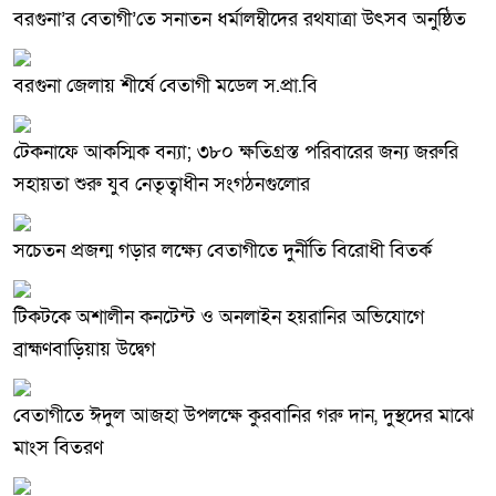
বরগুনা’র বেতাগী’তে সনাতন ধর্মালম্বীদের রথযাত্রা উৎসব অনুষ্ঠিত
বরগুনা জেলায় শীর্ষে বেতাগী মডেল স.প্রা.বি
টেকনাফে আকস্মিক বন্যা; ৩৮০ ক্ষতিগ্রস্ত পরিবারের জন্য জরুরি
সহায়তা শুরু যুব নেতৃত্বাধীন সংগঠনগুলোর
সচেতন প্রজন্ম গড়ার লক্ষ্যে বেতাগীতে দুর্নীতি বিরোধী বিতর্ক
টিকটকে অশালীন কনটেন্ট ও অনলাইন হয়রানির অভিযোগে
ব্রাহ্মণবাড়িয়ায় উদ্বেগ
বেতাগীতে ঈদুল আজহা উপলক্ষে কুরবানির গরু দান, দুস্থদের মাঝে
মাংস বিতরণ