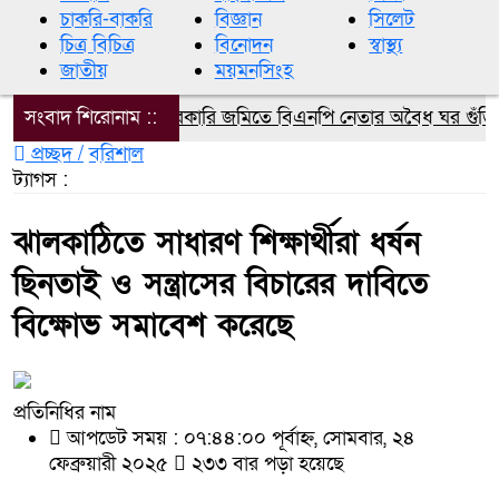
চাকরি-বাকরি
বিজ্ঞান
সিলেট
চিত্র বিচিত্র
বিনোদন
স্বাস্থ্য
জাতীয়
ময়মনসিংহ
সংবাদ শিরোনাম ::
সরকারি জমিতে বিএনপি নেতার অবৈধ ঘর গুঁড়িয়ে দ
প্রচ্ছদ /
বরিশাল
ট্যাগস :
ঝালকাঠিতে সাধারণ শিক্ষার্থীরা ধর্ষন
ছিনতাই ও সন্ত্রাসের বিচারের দাবিতে
বিক্ষোভ সমাবেশ করেছে
প্রতিনিধির নাম
আপডেট সময় : ০৭:৪৪:০০ পূর্বাহ্ন, সোমবার, ২৪
ফেব্রুয়ারী ২০২৫
২৩৩ বার পড়া হয়েছে