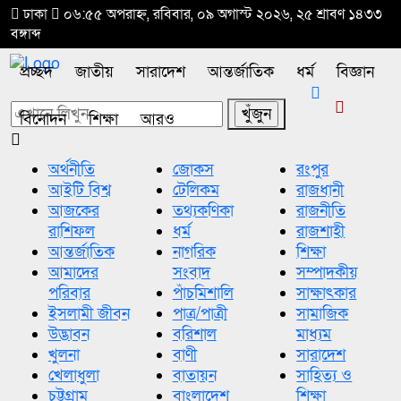
ঢাকা
০৬:৫৫ অপরাহ্ন, রবিবার, ০৯ অগাস্ট ২০২৬, ২৫ শ্রাবণ ১৪৩৩
বঙ্গাব্দ
প্রচ্ছদ
জাতীয়
সারাদেশ
আন্তর্জাতিক
ধর্ম
বিজ্ঞান
বিনোদন
শিক্ষা
আরও
অর্থনীতি
জোকস
রংপুর
আইটি বিশ্ব
টেলিকম
রাজধানী
আজকের
তথ্যকণিকা
রাজনীতি
রাশিফল
ধর্ম
রাজশাহী
আন্তর্জাতিক
নাগরিক
শিক্ষা
আমাদের
সংবাদ
সম্পাদকীয়
পরিবার
পাঁচমিশালি
সাক্ষাৎকার
ইসলামী জীবন
পাত্র/পাত্রী
সামাজিক
উদ্ভাবন
বরিশাল
মাধ্যম
খুলনা
বাণী
সারাদেশ
খেলাধুলা
বাতায়ন
সাহিত্য ও
চট্টগ্রাম
বাংলাদেশ
শিক্ষা