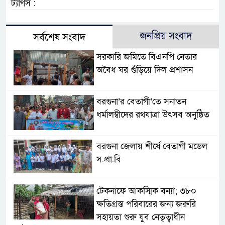
ট্যাগস :
জনপ্রিয় সংবাদ
সর্বশেষ সংবাদ
সরকারি জমিতে বিএনপি নেতার
অবৈধ ঘর গুঁড়িয়ে দিল প্রশাসন
বরগুনা’র বেতাগী’তে সনাতন
ধর্মালম্বীদের রথযাত্রা উৎসব অনুষ্ঠিত
বরগুনা জেলায় শীর্ষে বেতাগী মডেল
স.প্রা.বি
টেকনাফে আকস্মিক বন্যা; ৩৮০
ক্ষতিগ্রস্ত পরিবারের জন্য জরুরি
সহায়তা শুরু যুব নেতৃত্বাধীন