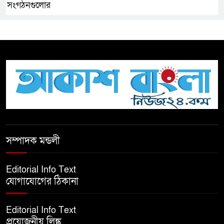
সংগঠনগুলোর
সচেতন প্রজন্ম গড়ার লক্ষ্যে বেতাগীতে
দুর্নীতি বিরোধী বিতর্ক
টিকটকে অশালীন কনটেন্ট ও অনলাইন
হয়রানির অভিযোগে ব্রাহ্মণবাড়িয়ায়
উদ্বেগ
বেতাগীতে ঈদুল আজহা উপলক্ষে
সম্পাদক মন্ডলী
কুরবানির গরু দান, দুস্থদের মাঝে মাংস
বিতরণ
Editorial Info Text
যোগাযোগের ঠিকানা
ঈদের নামাজ শেষ না হতে হতেই
হামলা – আহত ৬
Editorial Info Text
প্রয়োজনীয় লিঙ্ক