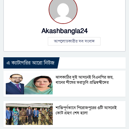
Akashbangla24
আপলোডকারীর সব সংবাদ
এ ক্যাটাগরির আরো নিউজ
ঝালকাঠির দুই আসনেই বিএনপির জয়,
ধানের শীষের ভরাডুবি প্রতিদ্বন্দ্বীদের
শান্তিপূর্ণভাবে পিরোজপুরের ৩টি আসনেই
ভোট গ্রহণ শেষ হলো