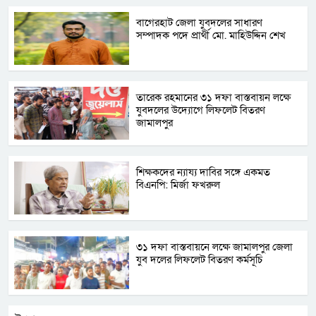
বাগেরহাট জেলা যুবদলের সাধারণ
সম্পাদক পদে প্রার্থী মো. মাহিউদ্দিন শেখ
তারেক রহমানের ৩১ দফা বাস্তবায়ন লক্ষে
যুবদলের উদ্যোগে লিফলেট বিতরণ
জামালপুর
‎শিক্ষকদের ন্যায্য দাবির সঙ্গে একমত
বিএনপি: মির্জা ফখরুল
৩১ দফা বাস্তবায়নে লক্ষে জামালপুর জেলা
যুব দলের লিফলেট বিতরণ কর্মসূচি