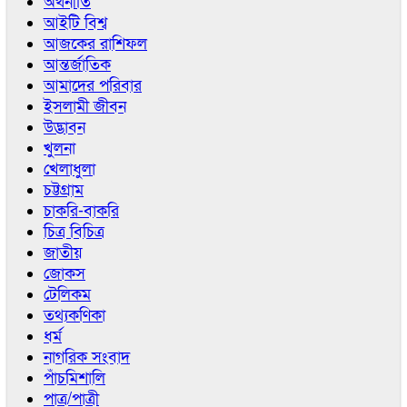
অর্থনীতি
আইটি বিশ্ব
আজকের রাশিফল
আন্তর্জাতিক
আমাদের পরিবার
ইসলামী জীবন
উদ্ভাবন
খুলনা
খেলাধুলা
চট্টগ্রাম
চাকরি-বাকরি
চিত্র বিচিত্র
জাতীয়
জোকস
টেলিকম
তথ্যকণিকা
ধর্ম
নাগরিক সংবাদ
পাঁচমিশালি
পাত্র/পাত্রী