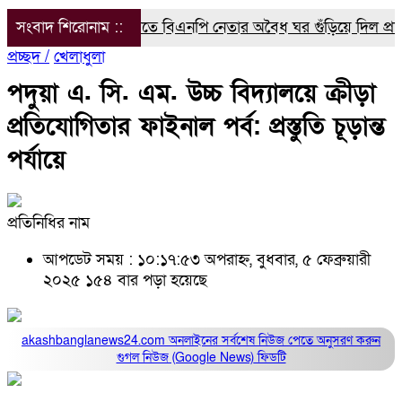
সংবাদ শিরোনাম ::
সরকারি জমিতে বিএনপি নেতার অবৈধ ঘর গুঁড়িয়ে দিল প্রশাসন
বর
প্রচ্ছদ /
খেলাধুলা
পদুয়া এ. সি. এম. উচ্চ বিদ্যালয়ে ক্রীড়া
প্রতিযোগিতার ফাইনাল পর্ব: প্রস্তুতি চূড়ান্ত
পর্যায়ে
প্রতিনিধির নাম
আপডেট সময় : ১০:১৭:৫৩ অপরাহ্ন, বুধবার, ৫ ফেব্রুয়ারী
২০২৫
১৫৪ বার পড়া হয়েছে
akashbanglanews24.com অনলাইনের সর্বশেষ নিউজ পেতে অনুসরণ করুন
গুগল নিউজ (Google News)
ফিডটি