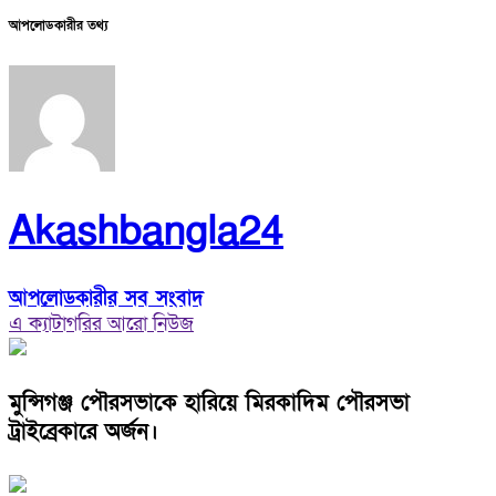
আপলোডকারীর তথ্য
Akashbangla24
আপলোডকারীর সব সংবাদ
এ ক্যাটাগরির আরো নিউজ
মুন্সিগঞ্জ পৌরসভাকে হারিয়ে মিরকাদিম পৌরসভা
ট্রাইব্রেকারে অর্জন।