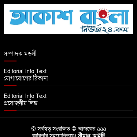
টিকটকে অশালীন কনটেন্ট ও অনলাইন
হয়রানির অভিযোগে ব্রাহ্মণবাড়িয়ায়
উদ্বেগ
বেতাগীতে ঈদুল আজহা উপলক্ষে
সম্পাদক মন্ডলী
কুরবানির গরু দান, দুস্থদের মাঝে মাংস
বিতরণ
Editorial Info Text
যোগাযোগের ঠিকানা
ঈদের নামাজ শেষ না হতে হতেই
হামলা – আহত ৬
Editorial Info Text
প্রয়োজনীয় লিঙ্ক
বরগুনায় তিন দিনব্যাপী প্রপোজাল
রাইটিং প্রশিক্ষণের উদ্বোধন
© সর্বস্বত্ব সংরক্ষিত © আজকের aaa
বিনামূল্যে বীজ ও রাসায়নিক সার
কারিগরি সহযোগিতায়ঃ
সীমান্ত আইটি