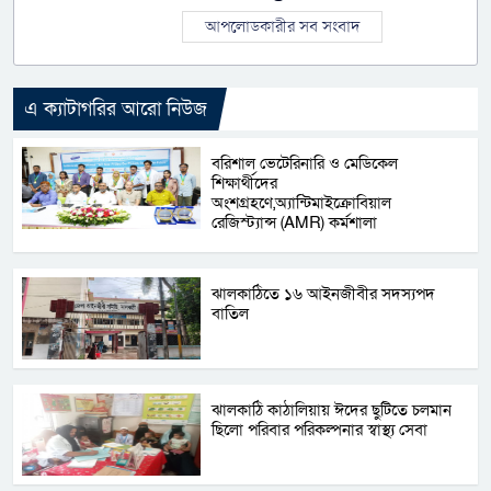
আপলোডকারীর সব সংবাদ
এ ক্যাটাগরির আরো নিউজ
বরিশাল ভেটেরিনারি ও মেডিকেল
শিক্ষার্থীদের
অংশগ্রহণে,অ্যান্টিমাইক্রোবিয়াল
রেজিস্ট্যান্স (AMR) কর্মশালা
ঝালকাঠিতে ১৬ আইনজীবীর সদস্যপদ
বাতিল
ঝালকাঠি কাঠালিয়ায় ঈদের ছুটিতে চলমান
ছিলো পরিবার পরিকল্পনার স্বাস্থ্য সেবা