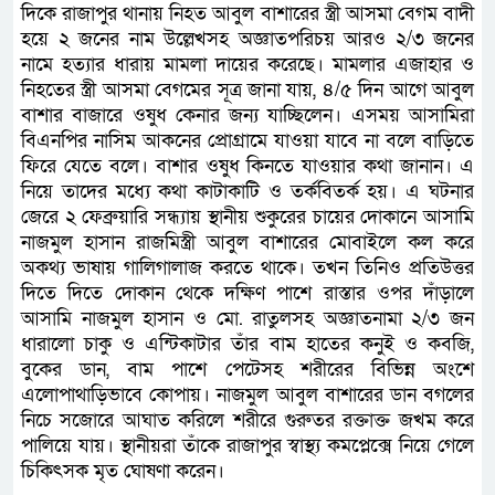
দিকে রাজাপুর থানায় নিহত আবুল বাশারের স্ত্রী আসমা বেগম বাদী
হয়ে ২ জনের নাম উল্লেখসহ অজ্ঞাতপরিচয় আরও ২/৩ জনের
নামে হত্যার ধারায় মামলা দায়ের করেছে। মামলার এজাহার ও
নিহতের স্ত্রী আসমা বেগমের সূত্র জানা যায়, ৪/৫ দিন আগে আবুল
বাশার বাজারে ওষুধ কেনার জন্য যাচ্ছিলেন। এসময় আসামিরা
বিএনপির নাসিম আকনের প্রোগ্রামে যাওয়া যাবে না বলে বাড়িতে
ফিরে যেতে বলে। বাশার ওষুধ কিনতে যাওয়ার কথা জানান। এ
নিয়ে তাদের মধ্যে কথা কাটাকাটি ও তর্কবিতর্ক হয়। এ ঘটনার
জেরে ২ ফেব্রুয়ারি সন্ধ্যায় স্থানীয় শুকুরের চায়ের দোকানে আসামি
নাজমুল হাসান রাজমিস্ত্রী আবুল বাশারের মোবাইলে কল করে
অকথ্য ভাষায় গালিগালাজ করতে থাকে। তখন তিনিও প্রতিউত্তর
দিতে দিতে দোকান থেকে দক্ষিণ পাশে রাস্তার ওপর দাঁড়ালে
আসামি নাজমুল হাসান ও মো. রাতুলসহ অজ্ঞাতনামা ২/৩ জন
ধারালো চাকু ও এন্টিকাটার তাঁর বাম হাতের কনুই ও কবজি,
বুকের ডান, বাম পাশে পেটেসহ শরীরের বিভিন্ন অংশে
এলোপাথাড়িভাবে কোপায়। নাজমুল আবুল বাশারের ডান বগলের
নিচে সজোরে আঘাত করিলে শরীরে গুরুতর রক্তাক্ত জখম করে
পালিয়ে যায়। স্থানীয়রা তাঁকে রাজাপুর স্বাস্থ্য কমপ্লেক্সে নিয়ে গেলে
চিকিৎসক মৃত ঘোষণা করেন।