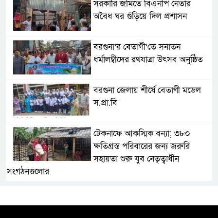
সরকারি জমিতে বিএনপি নেতার
অবৈধ ঘর গুঁড়িয়ে দিল প্রশাসন
বরগুনা’র বেতাগী’তে সনাতন
ধর্মালম্বীদের রথযাত্রা উৎসব অনুষ্ঠিত
বরগুনা জেলায় শীর্ষে বেতাগী মডেল
স.প্রা.বি
টেকনাফে আকস্মিক বন্যা; ৩৮০
ক্ষতিগ্রস্ত পরিবারের জন্য জরুরি
সহায়তা শুরু যুব নেতৃত্বাধীন
সংগঠনগুলোর
সচেতন প্রজন্ম গড়ার লক্ষ্যে বেতাগীতে
দুর্নীতি বিরোধী বিতর্ক