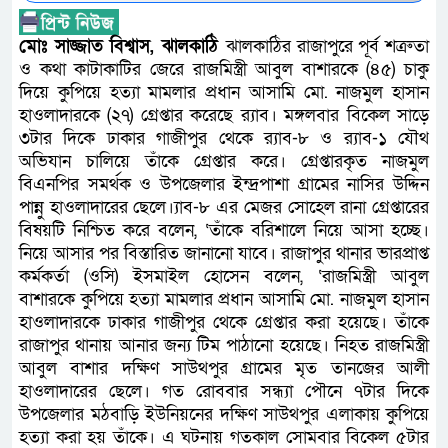
মোঃ সাজ্জাত বিশ্বাস, ঝালকাঠি
ঝালকাঠির রাজাপুরে পূর্ব শত্রুতা
ও কথা কাটাকাটির জেরে রাজমিস্ত্রী আবুল বাশারকে (৪৫) চাকু
দিয়ে কুপিয়ে হত্যা মামলার প্রধান আসামি মো. নাজমুল হাসান
হাওলাদারকে (২৭) গ্রেপ্তার করেছে র‍্যাব। মঙ্গলবার বিকেল সাড়ে
৩টার দিকে ঢাকার গাজীপুর থেকে র‍্যাব-৮ ও র‍্যাব-১ যৌথ
অভিযান চালিয়ে তাঁকে গ্রেপ্তার করে। গ্রেপ্তারকৃত নাজমুল
বিএনপির সমর্থক ও উপজেলার ইন্দ্রপাশা গ্রামের নাসির উদ্দিন
পান্নু হাওলাদারের ছেলে।‍্যাব-৮ এর মেজর সোহেল রানা গ্রেপ্তারের
বিষয়টি নিশ্চিত করে বলেন, ‘তাঁকে বরিশালে নিয়ে আসা হচ্ছে।
নিয়ে আসার পর বিস্তারিত জানানো যাবে। রাজাপুর থানার ভারপ্রাপ্ত
কর্মকর্তা (ওসি) ইসমাইল হোসেন বলেন, ‘রাজমিস্ত্রী আবুল
বাশারকে কুপিয়ে হত্যা মামলার প্রধান আসামি মো. নাজমুল হাসান
হাওলাদারকে ঢাকার গাজীপুর থেকে গ্রেপ্তার করা হয়েছে। তাঁকে
রাজাপুর থানায় আনার জন্য টিম পাঠানো হয়েছে। নিহত রাজমিস্ত্রী
আবুল বাশার দক্ষিণ সাউথপুর গ্রামের মৃত তানজের আলী
হাওলাদারের ছেলে। গত রোববার সন্ধ্যা পৌনে ৭টার দিকে
উপজেলার মঠবাড়ি ইউনিয়নের দক্ষিণ সাউথপুর এলাকায় কুপিয়ে
হত্যা করা হয় তাঁকে। এ ঘটনায় গতকাল সোমবার বিকেল ৫টার