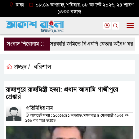
ঢাকা
০৮:৪৯ অপরাহ্ন, শনিবার, ০৮ অগাস্ট ২০২৬, ২৪ শ্রাবণ
১৪৩৩ বঙ্গাব্দ
সংবাদ শিরোনাম ::
সরকারি জমিতে বিএনপি নেতার অবৈধ ঘর গুঁড়িয়ে
প্রচ্ছদ /
বরিশাল
রাজাপুরে রাজমিস্ত্রী হত্যা: প্রধান আসামি গাজীপুরে
গ্রেপ্তার
প্রতিনিধির নাম
আপডেট সময় : ১০:৩৬:৪১ অপরাহ্ন, মঙ্গলবার, ৪ ফেব্রুয়ারী ২০২৫
১৩৯ বার পড়া হয়েছে