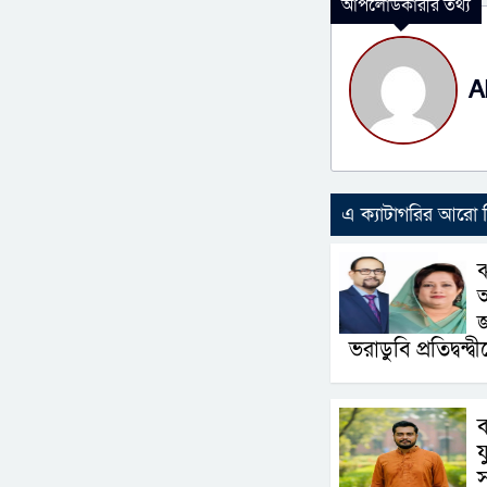
আপলোডকারীর তথ্য
A
এ ক্যাটাগরির আরো
ঝ
জ
ভরাডুবি প্রতিদ্বন্দ্ব
ব
য
স