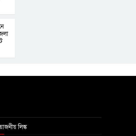
নে
জেলা
ট
রয়োজনীয় লিঙ্ক