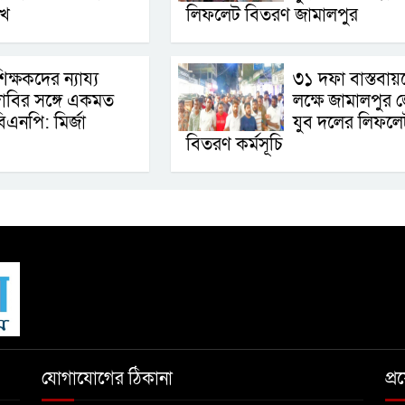
েখ
লিফলেট বিতরণ জামালপুর
শিক্ষকদের ন্যায্য
৩১ দফা বাস্তবায়
াবির সঙ্গে একমত
লক্ষে জামালপুর 
িএনপি: মির্জা
যুব দলের লিফলে
বিতরণ কর্মসূচি
যোগাযোগের ঠিকানা
প্