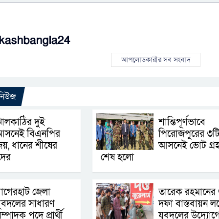
kashbangla24
আপলোডকারীর সব সংবাদ
 নিউজ
ালকাঠির দুই
শান্তিপূর্ণভাবে
আসনেই বিএনপির
পিরোজপুরের ৩ট
য়, ধানের শীষের
আসনেই ভোট গ্র
ীদের
শেষ হলো
াগেরহাট জেলা
তারেক রহমানের
ুবদলের সাধারণ
দফা বাস্তবায়ন লক
ম্পাদক পদে প্রার্থী
যুবদলের উদ্যোগ