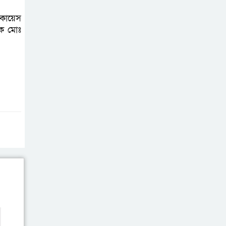
আহত ৬
 কায়েস
য়ক মোঃ
বরগুনায় তিন
দিনব্যাপী প্রপোজাল
রাইটিং প্রশিক্ষণের
উদ্বোধন
বিনামূল্যে বীজ ও
রাসায়নিক সার
বিতরণ কর্মসূচির
উদ্বোধন