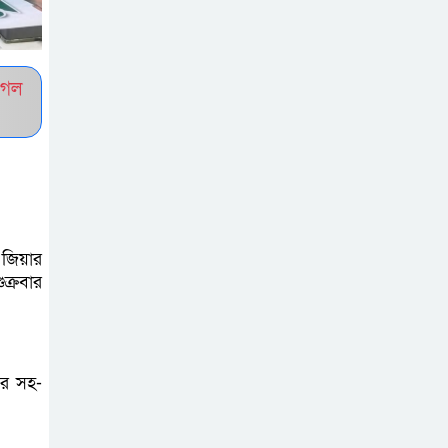
সচেতন প্রজন্ম গড়ার
লক্ষ্যে বেতাগীতে
দুর্নীতি বিরোধী বিতর্ক
ুগল
টিকটকে অশালীন
কনটেন্ট ও অনলাইন
হয়রানির অভিযোগে
ব্রাহ্মণবাড়িয়ায় উদ্বেগ
 জিয়ার
বেতাগীতে ঈদুল
ক্রবার
আজহা উপলক্ষে
কুরবানির গরু দান,
দুস্থদের মাঝে মাংস বিতরণ
য়র সহ-
ঈদের নামাজ শেষ না
হতে হতেই হামলা –