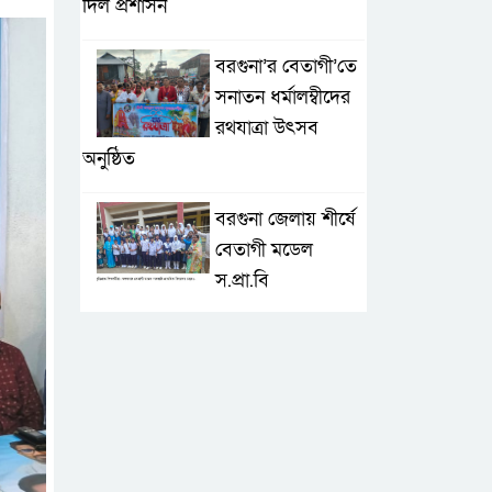
দিল প্রশাসন
বরগুনা’র বেতাগী’তে
সনাতন ধর্মালম্বীদের
রথযাত্রা উৎসব
অনুষ্ঠিত
বরগুনা জেলায় শীর্ষে
বেতাগী মডেল
স.প্রা.বি
টেকনাফে আকস্মিক
বন্যা; ৩৮০ ক্ষতিগ্রস্ত
পরিবারের জন্য
জরুরি সহায়তা শুরু যুব নেতৃত্বাধীন
সংগঠনগুলোর