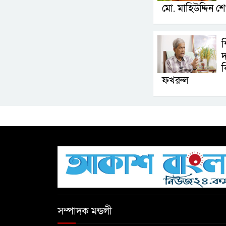
মো. মাহিউদ্দিন শ
‎
দ
ব
ফখরুল
সম্পাদক মন্ডলী