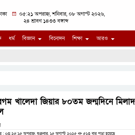
াকা
০৫:২১ অপরাহ্ন, শনিবার, ০৮ অগাস্ট ২০২৬,
২৪ শ্রাবণ ১৪৩৩ বঙ্গাব্দ
ক
ধর্ম
বিজ্ঞান
বিনোদন
শিক্ষা
আরও
েগম খালেদা জিয়ার ৮০তম জন্মদিনে মিলা
ল
ম
 ০৩:২৫:১৫ অপরাহ্ন, শুক্রবার, ১৫ অগাস্ট ২০২৫
৫১৩ বার পড়া হয়েছে