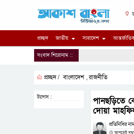
ঢ
প্রচ্ছদ
জাতীয়
সারাদেশ
আন্তর্জাতি
সংবাদ শিরোনাম ::
প্রচ্ছদ /
বাংলাদেশ
রাজনীতি
,
ট্যাগস :
পানছড়িতে ব
দোয়া মাহফি
প্রতিনিধির না
আপডেট সময় :