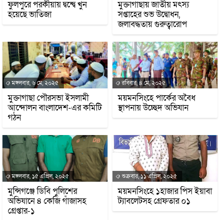
ফুলপুরে পরকীয়ায় দ্বন্দ্বে খুন
‎মুক্তাগাছায় জাতীয় মৎস্য
হয়েছে ভাতিজা
সপ্তাহের শুভ উদ্বোধন,
জলাবদ্ধতায় গুরুত্বারোপ
মঙ্গলবার, ৬ মে, ২০২৫
রবিবার, ৪ মে, ২০২৫
মুক্তাগাছা পৌরসভা ইসলামী
ময়মনসিংহে পার্কের অবৈধ
আন্দোলন বাংলাদেশ-এর কমিটি
স্থাপনায় উচ্ছেদ অভিযান
গঠন
মঙ্গলবার, ১৫ এপ্রিল, ২০২৫
শুক্রবার, ১১ এপ্রিল, ২০২৫
মুন্সিগঞ্জে ডিবি পুলিশের
ময়মনসিংহে ১হাজার পিস ইয়াবা
অভিযানে ৪ কেজি গাঁজাসহ
ট্যাবলেটসহ গ্রেফতার ০১
গ্রেপ্তার-১