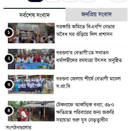
জনপ্রিয় সংবাদ
সর্বশেষ সংবাদ
সরকারি জমিতে বিএনপি নেতার
১
অবৈধ ঘর গুঁড়িয়ে দিল প্রশাসন
বরগুনা’র বেতাগী’তে সনাতন
২
ধর্মালম্বীদের রথযাত্রা উৎসব অনুষ্ঠিত
বরগুনা জেলায় শীর্ষে বেতাগী মডেল
৩
স.প্রা.বি
টেকনাফে আকস্মিক বন্যা; ৩৮০
৪
ক্ষতিগ্রস্ত পরিবারের জন্য জরুরি
সহায়তা শুরু যুব নেতৃত্বাধীন
সংগঠনগুলোর