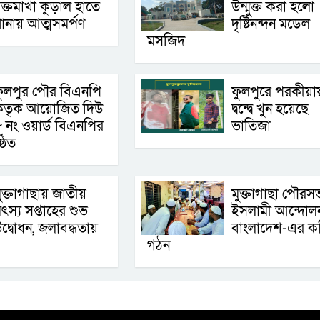
ক্তমাখা কুড়াল হাতে
উন্মুক্ত করা হলো
ানায় আত্মসমর্পণ
দৃষ্টিনন্দন মডেল
মসজিদ
ুলপুর পৌর বিএনপি
ফুলপুরে পরকীয়া
কতৃক আয়োজিত দিউ
দ্বন্দ্বে খুন হয়েছে
 নং ওয়ার্ড বিএনপির
ভাতিজা
্ঠিত
মুক্তাগাছায় জাতীয়
মুক্তাগাছা পৌরস
ৎস্য সপ্তাহের শুভ
ইসলামী আন্দোল
দ্বোধন, জলাবদ্ধতায়
বাংলাদেশ-এর ক
গঠন