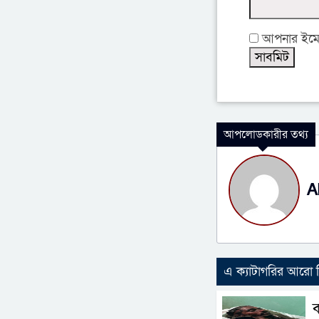
আপনার ইমেইল
আপলোডকারীর তথ্য
A
এ ক্যাটাগরির আরো
ব