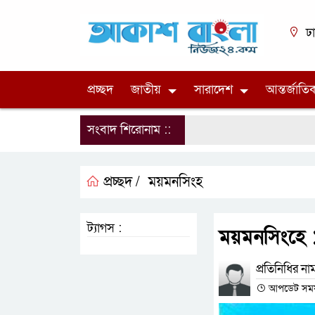
ঢ
প্রচ্ছদ
জাতীয়
সারাদেশ
আন্তর্জাতি
সংবাদ শিরোনাম ::
প্রচ্ছদ /
ময়মনসিংহ
ট্যাগস :
ময়মনসিংহে ১
প্রতিনিধির না
আপডেট সময় :