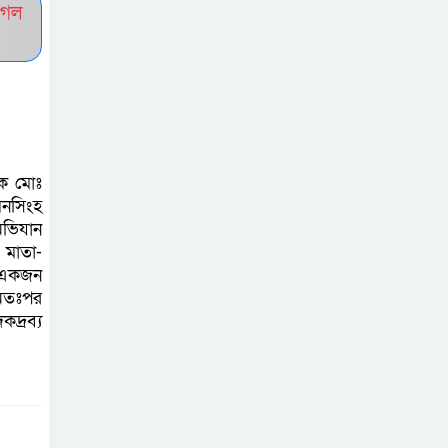
ুগল
আহত ৬
বরগুনায় তিন
দিনব্যাপী প্রপোজাল
রাইটিং প্রশিক্ষণের
উদ্বোধন
লক মোঃ
য়মনসিংহ
বিনামূল্যে বীজ ও
অভিযান
রাসায়নিক সার
 মাতা-
য় একজন
বিতরণ কর্মসূচির
 অতঃপর
উদ্বোধন
দ্রব্য