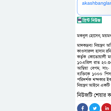
akashbanglan
মকবুল হোসেন, ময়মনস
মাদকদ্রব্য নিয়ন্ত্র
কাওসারুল হাসান রনি স
কর্তৃক কোতোয়ালী ম
১০এপ্রিল রাত ২০.৩০
আম্বিয়া বেগম, সাং-
ব্যক্তিকে ১০০০ প
পরিদর্শক খন্দকার ই
নিয়ন্ত্রণ আইনে একট
নিউজটি শেয়ার ক