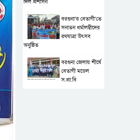
দিল প্রশাসন
বরগুনা’র বেতাগী’তে
সনাতন ধর্মালম্বীদের
রথযাত্রা উৎসব
অনুষ্ঠিত
বরগুনা জেলায় শীর্ষে
বেতাগী মডেল
স.প্রা.বি
টেকনাফে আকস্মিক
বন্যা; ৩৮০ ক্ষতিগ্রস্ত
পরিবারের জন্য
জরুরি সহায়তা শুরু যুব নেতৃত্বাধীন
সংগঠনগুলোর