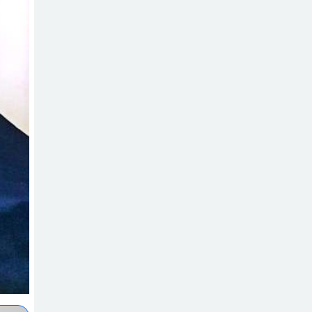
সচেতন প্রজন্ম গড়ার
লক্ষ্যে বেতাগীতে
দুর্নীতি বিরোধী বিতর্ক
টিকটকে অশালীন
কনটেন্ট ও অনলাইন
হয়রানির অভিযোগে
ব্রাহ্মণবাড়িয়ায় উদ্বেগ
বেতাগীতে ঈদুল
আজহা উপলক্ষে
কুরবানির গরু দান,
দুস্থদের মাঝে মাংস বিতরণ
ঈদের নামাজ শেষ না
হতে হতেই হামলা –