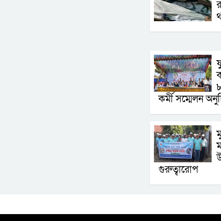
র
থ
ফ
৮
কর্মী সম্মেলন অনুষ
‎
ম
উ
গুরুত্বারোপ