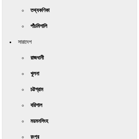
তথ্যকণিকা
পাঁচমিশালি
সারাদেশ
রাজধানী
খুলনা
চট্টগ্রাম
বরিশাল
ময়মনসিংহ
রংপুর