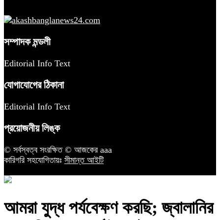
সম্পাদক মন্ডলী
Editorial Info Text
যোগাযোগের ঠিকানা
Editorial Info Text
প্রয়োজনীয় লিঙ্ক
© সর্বস্বত্ব সংরক্ষিত © আজকের aaa
কারিগরি সহযোগিতায়ঃ
সীমান্ত আইটি
আমরা যুদ্ধ পর্যবেক্ষণ করছি; জ্বালানির