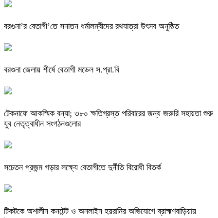
বরগুনা’র বেতাগী’তে সনাতন ধর্মালম্বীদের রথযাত্রা উৎসব অনুষ্ঠিত
বরগুনা জেলায় শীর্ষে বেতাগী মডেল স.প্রা.বি
টেকনাফে আকস্মিক বন্যা; ৩৮০ ক্ষতিগ্রস্ত পরিবারের জন্য জরুরি সহায়তা শুরু
যুব নেতৃত্বাধীন সংগঠনগুলোর
সচেতন প্রজন্ম গড়ার লক্ষ্যে বেতাগীতে দুর্নীতি বিরোধী বিতর্ক
টিকটকে অশালীন কনটেন্ট ও অনলাইন হয়রানির অভিযোগে ব্রাহ্মণবাড়িয়ায়