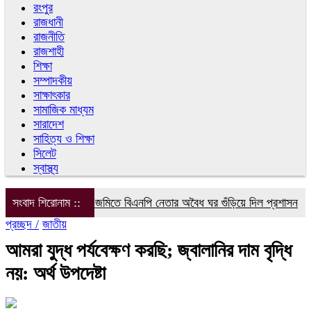
রংপুর
রাজধানী
রাজনীতি
রাজশাহী
শিক্ষা
সম্পাদকীয়
সাক্ষাৎকার
সামাজিক মাধ্যম
সারাদেশ
সাহিত্য ও শিক্ষা
সিলেট
স্বাস্থ্য
সংবাদ শিরোনাম ::
সরকারি জমিতে বিএনপি নেতার অবৈধ ঘর গুঁড়িয়ে দিল প্রশাসন
বরগুন
প্রচ্ছদ /
জাতীয়
আমরা যুদ্ধ পর্যবেক্ষণ করছি; জ্বালানির দাম বৃদ্ধি
নয়: অর্থ উপদেষ্টা