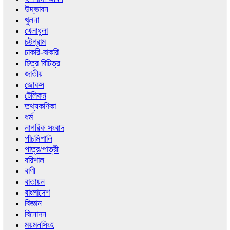
উদ্ভাবন
খুলনা
খেলাধুলা
চট্টগ্রাম
চাকরি-বাকরি
চিত্র বিচিত্র
জাতীয়
জোকস
টেলিকম
তথ্যকণিকা
ধর্ম
নাগরিক সংবাদ
পাঁচমিশালি
পাত্র/পাত্রী
বরিশাল
বাণী
বাতায়ন
বাংলাদেশ
বিজ্ঞান
বিনোদন
ময়মনসিংহ