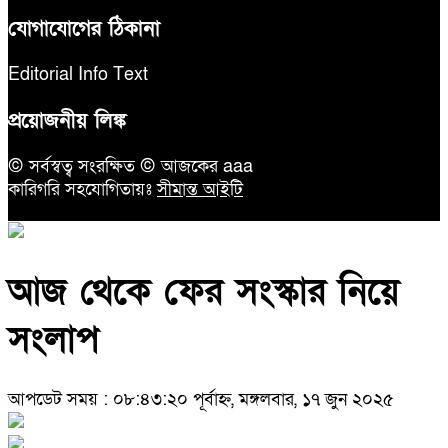
যোগাযোগের ঠিকানা
Editorial Info Text
প্রয়োজনীয় লিঙ্ক
© সর্বস্বত্ব সংরক্ষিত © আজকের aaa
কারিগরি সহযোগিতায়ঃ
সীমান্ত আইটি
আজ থেকে ফের সংস্কার নিয়ে
সংলাপ
আপডেট সময় : ০৮:৪৩:২০ পূর্বাহ্ন, মঙ্গলবার, ১৭ জুন ২০২৫