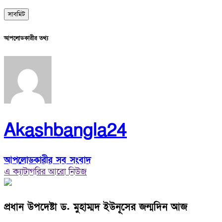
আপলোডকারীর তথ্য
Akashbangla24
আপলোডকারীর সব সংবাদ
এ ক্যাটাগরির আরো নিউজ
প্রধান উপদেষ্টা ড. মুহাম্মদ ইউনূসের জন্মদিন আজ