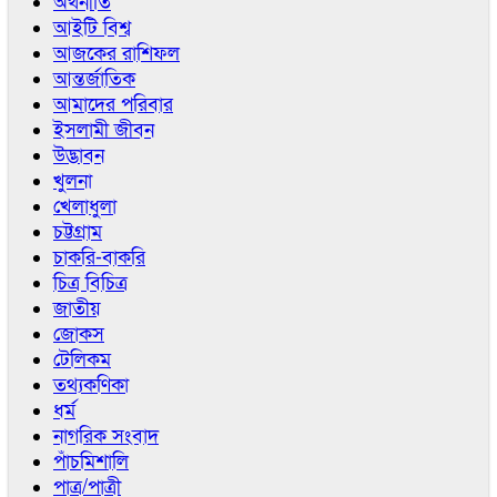
অর্থনীতি
আইটি বিশ্ব
আজকের রাশিফল
আন্তর্জাতিক
আমাদের পরিবার
ইসলামী জীবন
উদ্ভাবন
খুলনা
খেলাধুলা
চট্টগ্রাম
চাকরি-বাকরি
চিত্র বিচিত্র
জাতীয়
জোকস
টেলিকম
তথ্যকণিকা
ধর্ম
নাগরিক সংবাদ
পাঁচমিশালি
পাত্র/পাত্রী