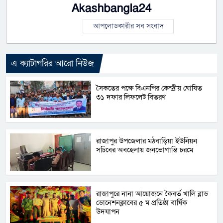
Akashbangla24
আপলোডকারীর সব সংবাদ
এ ক্যাটাগরির আরো নিউজ
সৈকতের পক্ষে বিএনপির কেন্দ্রীয় ঘোষিত
৩১ দফার লিফলেট বিতরণ
রাজাপুর উপজেলার মঠবাড়িয়া ইউনিয়ন
সচিবের অবহেলায় জনভোগান্তি চরমে
রাজাপুরে নানা আয়োজনে কৈবর্ত খালি ব্লাড
ডোনেশনক্লাবের ৫ ম প্রতিষ্ঠা বার্ষিক
উদযাপন