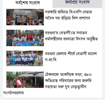
জনপ্রিয় সংবাদ
সর্বশেষ সংবাদ
সরকারি জমিতে বিএনপি নেতার
অবৈধ ঘর গুঁড়িয়ে দিল প্রশাসন
বরগুনা’র বেতাগী’তে সনাতন
ধর্মালম্বীদের রথযাত্রা উৎসব অনুষ্ঠিত
বরগুনা জেলায় শীর্ষে বেতাগী মডেল
স.প্রা.বি
টেকনাফে আকস্মিক বন্যা; ৩৮০
ক্ষতিগ্রস্ত পরিবারের জন্য জরুরি
সহায়তা শুরু যুব নেতৃত্বাধীন
সংগঠনগুলোর