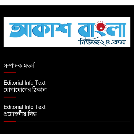
সচেতন প্রজন্ম গড়ার লক্ষ্যে বেতাগীতে
দুর্নীতি বিরোধী বিতর্ক
টিকটকে অশালীন কনটেন্ট ও অনলাইন
হয়রানির অভিযোগে ব্রাহ্মণবাড়িয়ায়
উদ্বেগ
বেতাগীতে ঈদুল আজহা উপলক্ষে
সম্পাদক মন্ডলী
কুরবানির গরু দান, দুস্থদের মাঝে মাংস
বিতরণ
Editorial Info Text
যোগাযোগের ঠিকানা
ঈদের নামাজ শেষ না হতে হতেই
হামলা – আহত ৬
Editorial Info Text
প্রয়োজনীয় লিঙ্ক
বরগুনায় তিন দিনব্যাপী প্রপোজাল
রাইটিং প্রশিক্ষণের উদ্বোধন