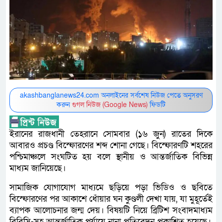
akashbanglanews24.com অনলাইনের সর্বশেষ নিউজ পেতে অনুসরণ
করুন
গুগল নিউজ (Google News)
ফিডটি
ইরানের রাজধানী তেহরানে সোমবার (১৬ জুন) রাতের দিকে
আবারও প্রচণ্ড বিস্ফোরণের শব্দ শোনা গেছে। বিস্ফোরণটি শহরের
পশ্চিমাঞ্চলে সংঘটিত হয় বলে স্থানীয় ও আন্তর্জাতিক বিভিন্ন
মাধ্যম জানিয়েছে।
সামাজিক যোগাযোগ মাধ্যমে ছড়িয়ে পড়া ভিডিও ও ছবিতে
বিস্ফোরণের পর আকাশে ধোঁয়ার ঘন কুণ্ডলী দেখা যায়, যা মুহূর্তেই
ব্যাপক আলোচনার জন্ম দেয়। বিষয়টি নিয়ে ব্রিটিশ সংবাদমাধ্যম
বিবিসি-সহ আন্তর্জাতিক পর্যায়ে নানা প্রতিবেদন প্রকাশিত হয়েছে।