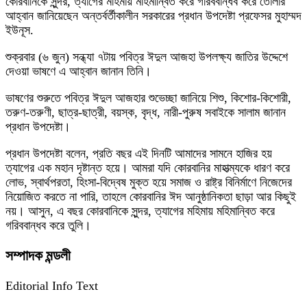
কোরবানিকে সুন্দর, ত্যাগের মহিমায় মহিমান্বিত করে গরিববান্ধব করে তোলার
আহ্বান জানিয়েছেন অন্তর্বর্তীকালীন সরকারের প্রধান উপদেষ্টা প্রফেসর মুহাম্মদ
ইউনূস.
শুক্রবার (৬ জুন) সন্ধ্যা ৭টায় পবিত্র ঈদুল আজহা উপলক্ষ্য জাতির উদ্দেশে
দেওয়া ভাষণে এ আহ্বান জানান তিনি।
ভাষণের শুরুতে পবিত্র ঈদুল আজহার শুভেচ্ছা জানিয়ে শিশু, কিশোর-কিশোরী,
তরুণ-তরুণী, ছাত্র-ছাত্রী, বয়স্ক, বৃদ্ধ, নারী-পুরুষ সবাইকে সালাম জানান
প্রধান উপদেষ্টা।
প্রধান উপদেষ্টা বলেন, প্রতি বছর এই দিনটি আমাদের সামনে হাজির হয়
ত্যাগের এক মহান দৃষ্টান্ত হয়ে। আমরা যদি কোরবানির মাহাত্ম্যকে ধারণ করে
লোভ, স্বার্থপরতা, হিংসা-বিদ্বেষ মুক্ত হয়ে সমাজ ও রাষ্ট্র বিনির্মাণে নিজেদের
নিয়োজিত করতে না পারি, তাহলে কোরবানির ঈদ আনুষ্ঠানিকতা ছাড়া আর কিছুই
নয়। আসুন, এ বছর কোরবানিকে সুন্দর, ত্যাগের মহিমায় মহিমান্বিত করে
গরিববান্ধব করে তুলি।
সম্পাদক মন্ডলী
Editorial Info Text