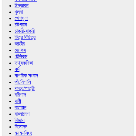
উদ্ভাবন
খুলনা
খেলাধুলা
চট্টগ্রাম
চাকরি-বাকরি
চিত্র বিচিত্র
জাতীয়
জোকস
টেলিকম
তথ্যকণিকা
ধর্ম
নাগরিক সংবাদ
পাঁচমিশালি
পাত্র/পাত্রী
বরিশাল
বাণী
বাতায়ন
বাংলাদেশ
বিজ্ঞান
বিনোদন
ময়মনসিংহ