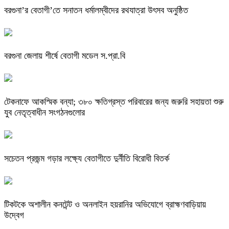
বরগুনা’র বেতাগী’তে সনাতন ধর্মালম্বীদের রথযাত্রা উৎসব অনুষ্ঠিত
বরগুনা জেলায় শীর্ষে বেতাগী মডেল স.প্রা.বি
টেকনাফে আকস্মিক বন্যা; ৩৮০ ক্ষতিগ্রস্ত পরিবারের জন্য জরুরি সহায়তা শুরু
যুব নেতৃত্বাধীন সংগঠনগুলোর
সচেতন প্রজন্ম গড়ার লক্ষ্যে বেতাগীতে দুর্নীতি বিরোধী বিতর্ক
টিকটকে অশালীন কনটেন্ট ও অনলাইন হয়রানির অভিযোগে ব্রাহ্মণবাড়িয়ায়
উদ্বেগ