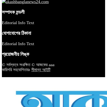
সম্পাদক মন্ডলী
Editorial Info Text
যোগাযোগের ঠিকানা
Editorial Info Text
প্রয়োজনীয় লিঙ্ক
© সর্বস্বত্ব সংরক্ষিত © আজকের aaa
কারিগরি সহযোগিতায়ঃ
সীমান্ত আইটি