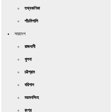
তথ্যকণিকা
পাঁচমিশালি
সারাদেশ
রাজধানী
খুলনা
চট্টগ্রাম
বরিশাল
ময়মনসিংহ
রংপুর