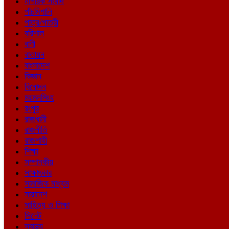
নাগরিক সংবাদ
পাঁচমিশালি
পাত্র/পাত্রী
বরিশাল
বাণী
বাতায়ন
বাংলাদেশ
বিজ্ঞান
বিনোদন
ময়মনসিংহ
রংপুর
রাজধানী
রাজনীতি
রাজশাহী
শিক্ষা
সম্পাদকীয়
সাক্ষাৎকার
সামাজিক মাধ্যম
সারাদেশ
সাহিত্য ও শিক্ষা
সিলেট
স্বাস্থ্য