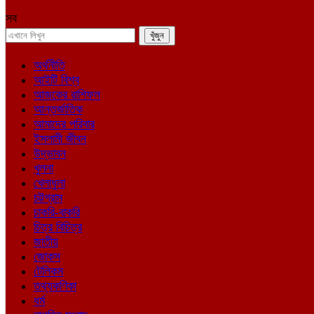
সব
অর্থনীতি
আইটি বিশ্ব
আজকের রাশিফল
আন্তর্জাতিক
আমাদের পরিবার
ইসলামী জীবন
উদ্ভাবন
খুলনা
খেলাধুলা
চট্টগ্রাম
চাকরি-বাকরি
চিত্র বিচিত্র
জাতীয়
জোকস
টেলিকম
তথ্যকণিকা
ধর্ম