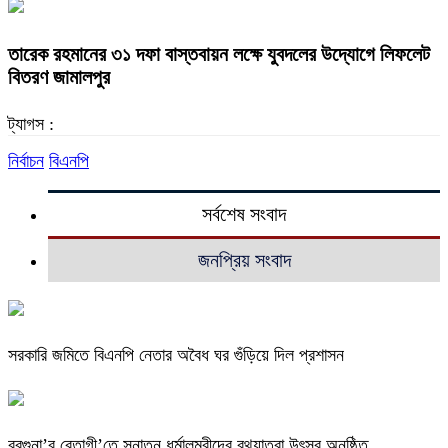
তারেক রহমানের ৩১ দফা বাস্তবায়ন লক্ষে যুবদলের উদ্যোগে লিফলেট
বিতরণ জামালপুর
ট্যাগস :
নির্বাচন
বিএনপি
সর্বশেষ সংবাদ
জনপ্রিয় সংবাদ
সরকারি জমিতে বিএনপি নেতার অবৈধ ঘর গুঁড়িয়ে দিল প্রশাসন
বরগুনা’র বেতাগী’তে সনাতন ধর্মালম্বীদের রথযাত্রা উৎসব অনুষ্ঠিত