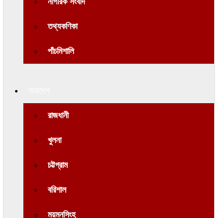
নাগরিক সংবাদ
তথ্যকণিকা
পাঁচমিশালি
সারাদেশ
রাজধানী
খুলনা
চট্টগ্রাম
বরিশাল
ময়মনসিংহ