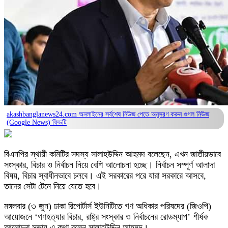
akashbanglanews24.com অনলাইনের সর্বশেষ নিউজ পেতে অনুসরণ করুন
গুগল নিউজ
(Google News)
ফিডটি
বিএনপির স্থায়ী কমিটির সদস্য সালাহউদ্দিন আহমদ বলেছেন, এখন জাতীয়ভাবে
সংস্কার, বিচার ও নির্বাচন নিয়ে বেশি আলোচনা হচ্ছে। নির্বাচন সম্পূর্ণ আলাদা
বিষয়, বিচার স্বাধীনভাবে চলবে। এই সরকারের পরে যারা সরকারে আসবে,
তাদের সেটা টেনে নিয়ে যেতে হবে।
মঙ্গলবার (৩ জুন) ঢাকা রিপোর্টার্স ইউনিটিতে গণ অধিকার পরিষদের (জিওপি)
আয়োজনে ‘গণহত্যার বিচার, রাষ্ট্র সংস্কার ও নির্বাচনের রোডম্যাপ’ শীর্ষক
আলোচনা সভায় এ কথা বলেন সালাহউদ্দিন আহমদ।