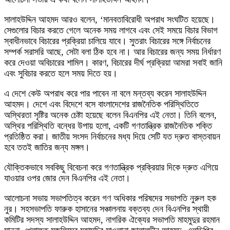
সালাহউদ্দিন আহমদ আরও বলেন, ‘মানবতাবিরোধী অপরাধ সংঘটিত হয়েছে।
সেগুলোর বিচার করতে গেলে অনেক সময় লাগবে এবং সেই সময়ে বিচার বিভাগ
স্বাধীনভাবে বিচারের প্রক্রিয়া চালিয়ে যাবে। সুতরাং বিচারের সঙ্গে নির্বাচনের
সম্পর্ক সরাসরি আছে, সেটা বলা ঠিক হবে না। আর বিচারের জন্য সময় নির্ধারণ
করে দেওয়া অবিচারের শামিল। কারণ, বিচারের দীর্ঘ প্রক্রিয়া আমরা সবাই জানি
এবং সুবিচার করতে হলে সময় দিতে হয়।
এ দেশে কেউ অপরাধ করে পার পাবেন না বলে মন্তব্য করেন সালাহউদ্দিন
আহমদ। দেশে এবং বিদেশে বসে বাংলাদেশের রাজনৈতিক পরিস্থিতিতে
অস্থিরতা সৃষ্টির অনেক চেষ্টা হয়েছে বলেন বিএনপির এই নেতা। তিনি বলেন,
অস্থির পরিস্থিতি বন্ধের উপায় হলো, একটি গণতান্ত্রিক রাজনৈতিক শক্তি
প্রতিষ্ঠিত করা। জাতীয় সংসদ নির্বাচনের মধ্য দিয়ে সেটি যত দ্রুত বাস্তবায়ন
হবে ততই জাতির জন্য মঙ্গল।
যৌক্তিকভাবে সবকিছু বিবেচনা করে গণতান্ত্রিক প্রক্রিয়ার দিকে দ্রুত এগিয়ে
যাওয়ার ওপর জোর দেন বিএনপির এই নেতা।
আলোচনা সভায় সভাপতিত্ব করেন গণ অধিকার পরিষদের সভাপতি নুরুল হক
নুর। সহসভাপতি ফারুক হাসানের সঞ্চালনায় বক্তব্য দেন বিএনপির স্থায়ী
কমিটির সদস্য সালাহউদ্দিন আহমদ, নাগরিক ঐক্যের সভাপতি মাহমুদুর রহমান