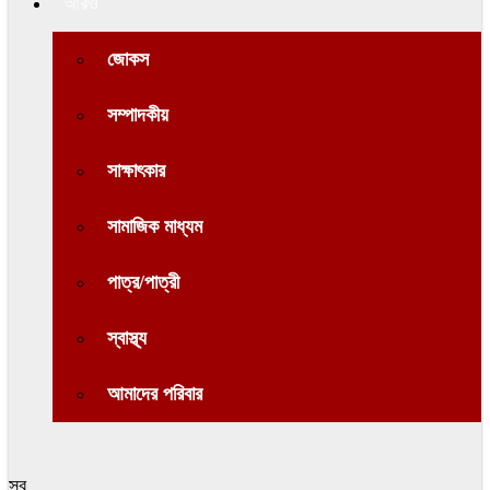
আরও
জোকস
সম্পাদকীয়
সাক্ষাৎকার
সামাজিক মাধ্যম
পাত্র/পাত্রী
স্বাস্থ্য
আমাদের পরিবার
সব