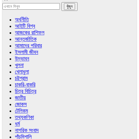
অর্থনীতি
আইটি বিশ্ব
আজকের রাশিফল
আন্তর্জাতিক
আমাদের পরিবার
ইসলামী জীবন
উদ্ভাবন
খুলনা
খেলাধুলা
চট্টগ্রাম
চাকরি-বাকরি
চিত্র বিচিত্র
জাতীয়
জোকস
টেলিকম
তথ্যকণিকা
ধর্ম
নাগরিক সংবাদ
পাঁচমিশালি