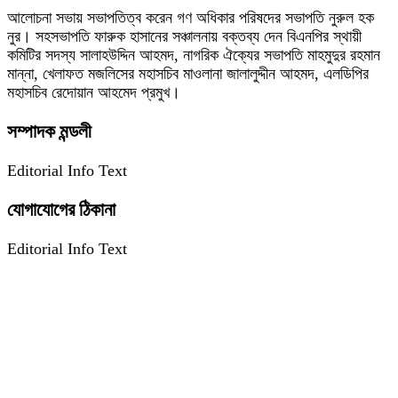
আলোচনা সভায় সভাপতিত্ব করেন গণ অধিকার পরিষদের সভাপতি নুরুল হক
নুর। সহসভাপতি ফারুক হাসানের সঞ্চালনায় বক্তব্য দেন বিএনপির স্থায়ী
কমিটির সদস্য সালাহউদ্দিন আহমদ, নাগরিক ঐক্যের সভাপতি মাহমুদুর রহমান
মান্না, খেলাফত মজলিসের মহাসচিব মাওলানা জালালুদ্দীন আহমদ, এলডিপির
মহাসচিব রেদোয়ান আহমেদ প্রমুখ।
সম্পাদক মন্ডলী
Editorial Info Text
যোগাযোগের ঠিকানা
Editorial Info Text