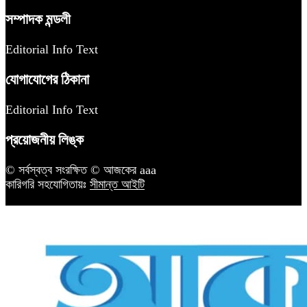
সম্পাদক মন্ডলী
Editorial Info Text
যোগাযোগের ঠিকানা
Editorial Info Text
প্রয়োজনীয় লিঙ্ক
© সর্বস্বত্ব সংরক্ষিত © আজকের aaa
কারিগরি সহযোগিতায়ঃ
সীমান্ত আইটি