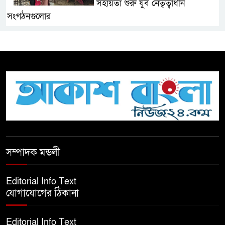
সহায়তা শুরু যুব নেতৃত্বাধীন
সংগঠনগুলোর
সচেতন প্রজন্ম গড়ার লক্ষ্যে বেতাগীতে
দুর্নীতি বিরোধী বিতর্ক
টিকটকে অশালীন কনটেন্ট ও অনলাইন
হয়রানির অভিযোগে ব্রাহ্মণবাড়িয়ায়
উদ্বেগ
বেতাগীতে ঈদুল আজহা উপলক্ষে
সম্পাদক মন্ডলী
কুরবানির গরু দান, দুস্থদের মাঝে মাংস
বিতরণ
Editorial Info Text
যোগাযোগের ঠিকানা
ঈদের নামাজ শেষ না হতে হতেই
হামলা – আহত ৬
Editorial Info Text