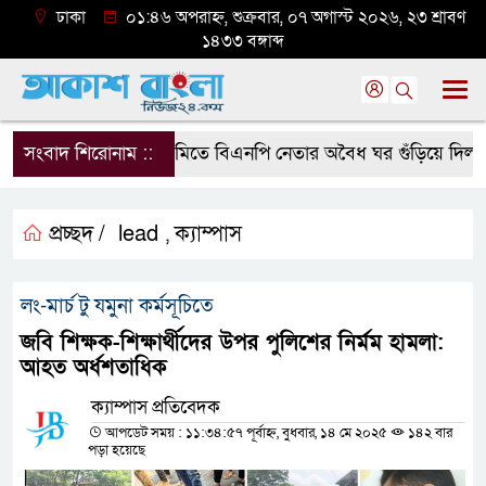
ঢাকা
০১:৪৬ অপরাহ্ন, শুক্রবার, ০৭ অগাস্ট ২০২৬, ২৩ শ্রাবণ
১৪৩৩ বঙ্গাব্দ
সংবাদ শিরোনাম ::
সরকারি জমিতে বিএনপি নেতার অবৈধ ঘর গুঁড়িয়ে দিল প্রশ
প্রচ্ছদ /
lead
ক্যাম্পাস
,
লং-মার্চ টু যমুনা কর্মসূচিতে
জবি শিক্ষক-শিক্ষার্থীদের উপর পুলিশের নির্মম হামলা:
আহত অর্ধশতাধিক
ক্যাম্পাস প্রতিবেদক
আপডেট সময় : ১১:৩৪:৫৭ পূর্বাহ্ন, বুধবার, ১৪ মে ২০২৫
১৪২ বার
পড়া হয়েছে