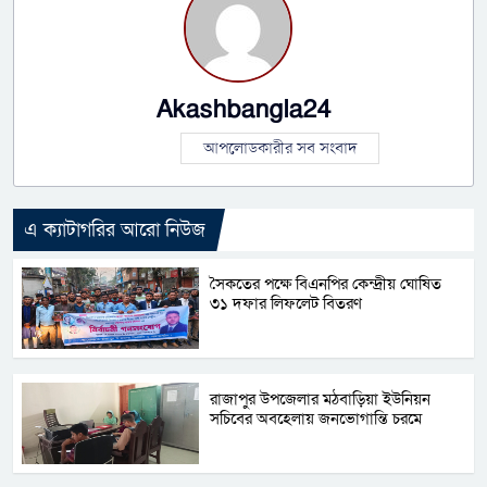
Akashbangla24
আপলোডকারীর সব সংবাদ
এ ক্যাটাগরির আরো নিউজ
সৈকতের পক্ষে বিএনপির কেন্দ্রীয় ঘোষিত
৩১ দফার লিফলেট বিতরণ
রাজাপুর উপজেলার মঠবাড়িয়া ইউনিয়ন
সচিবের অবহেলায় জনভোগান্তি চরমে