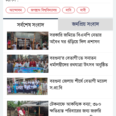
আন্দোলন
জগন্নাথ বিশ্ববিদ্যালয়
দাবি
দাবী
জনপ্রিয় সংবাদ
সর্বশেষ সংবাদ
সরকারি জমিতে বিএনপি নেতার
অবৈধ ঘর গুঁড়িয়ে দিল প্রশাসন
বরগুনা’র বেতাগী’তে সনাতন
ধর্মালম্বীদের রথযাত্রা উৎসব অনুষ্ঠিত
বরগুনা জেলায় শীর্ষে বেতাগী মডেল
স.প্রা.বি
টেকনাফে আকস্মিক বন্যা; ৩৮০
ক্ষতিগ্রস্ত পরিবারের জন্য জরুরি