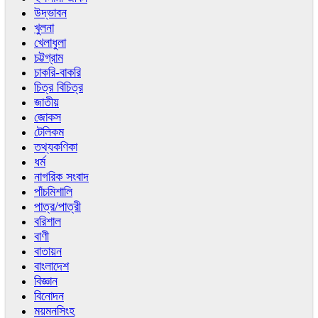
উদ্ভাবন
খুলনা
খেলাধুলা
চট্টগ্রাম
চাকরি-বাকরি
চিত্র বিচিত্র
জাতীয়
জোকস
টেলিকম
তথ্যকণিকা
ধর্ম
নাগরিক সংবাদ
পাঁচমিশালি
পাত্র/পাত্রী
বরিশাল
বাণী
বাতায়ন
বাংলাদেশ
বিজ্ঞান
বিনোদন
ময়মনসিংহ