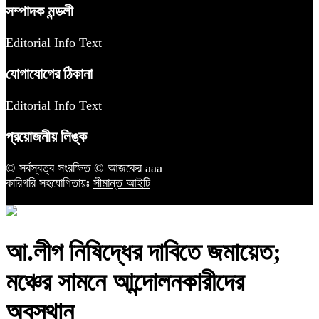
সম্পাদক মন্ডলী
Editorial Info Text
যোগাযোগের ঠিকানা
Editorial Info Text
প্রয়োজনীয় লিঙ্ক
© সর্বস্বত্ব সংরক্ষিত © আজকের aaa
কারিগরি সহযোগিতায়ঃ
সীমান্ত আইটি
আ.লীগ নিষিদ্ধের দাবিতে জমায়েত;
মঞ্চের সামনে আন্দোলনকারীদের
অবস্থান