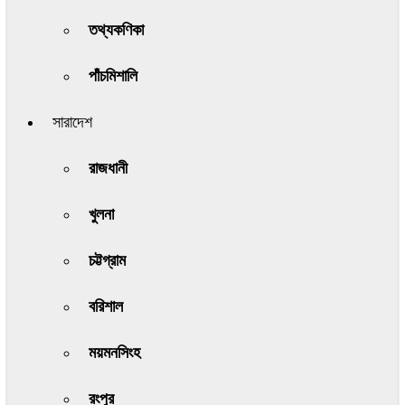
তথ্যকণিকা
পাঁচমিশালি
সারাদেশ
রাজধানী
খুলনা
চট্টগ্রাম
বরিশাল
ময়মনসিংহ
রংপুর