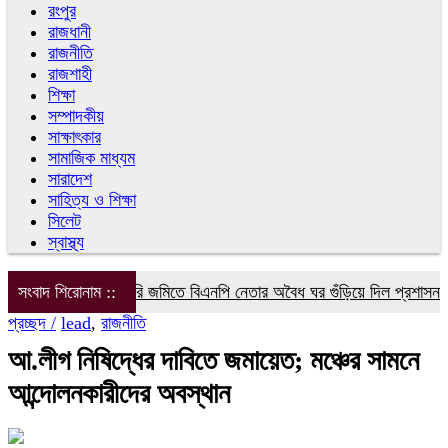
রংপুর
রাজধানী
রাজনীতি
রাজশাহী
শিক্ষা
সম্পাদকীয়
সাক্ষাৎকার
সামাজিক মাধ্যম
সারাদেশ
সাহিত্য ও শিক্ষা
সিলেট
স্বাস্থ্য
সংবাদ শিরোনাম ::
সরকারি জমিতে বিএনপি নেতার অবৈধ ঘর গুঁড়িয়ে দিল প্রশাসন
বরগ
প্রচ্ছদ /
lead
,
রাজনীতি
আ.লীগ নিষিদ্ধের দাবিতে জমায়েত; মঞ্চের সামনে
আন্দোলনকারীদের অবস্থান