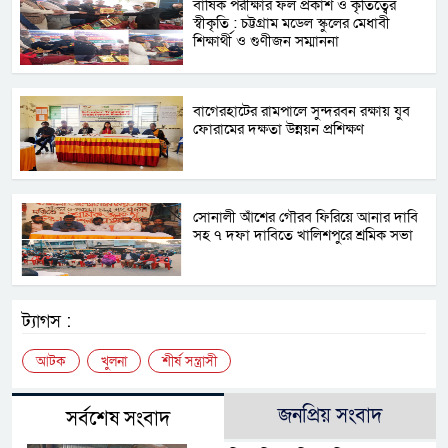
বার্ষিক পরীক্ষার ফল প্রকাশ ও কৃতিত্বের
স্বীকৃতি : চট্টগ্রাম মডেল স্কুলের মেধাবী
শিক্ষার্থী ও গুণীজন সম্মাননা
বাগেরহাটের রামপালে সুন্দরবন রক্ষায় যুব
ফোরামের দক্ষতা উন্নয়ন প্রশিক্ষণ
সোনালী আঁশের গৌরব ফিরিয়ে আনার দাবি
সহ ৭ দফা দাবিতে খালিশপুরে শ্রমিক সভা
ট্যাগস :
আটক
খুলনা
শীর্ষ সন্ত্রাসী
জনপ্রিয় সংবাদ
সর্বশেষ সংবাদ