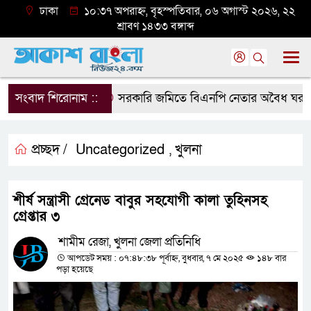
ঢাকা
১০:৩৭ অপরাহ্ন, বৃহস্পতিবার, ০৬ অগাস্ট ২০২৬, ২২
শ্রাবণ ১৪৩৩ বঙ্গাব্দ
সংবাদ শিরোনাম ::
সরকারি জমিতে বিএনপি নেতার অবৈধ ঘর গুঁড়িয়
প্রচ্ছদ /
Uncategorized
খুলনা
,
শীর্ষ সন্ত্রাসী গ্রেনেড বাবুর সহযোগী কালা তুহিনসহ
গ্রেপ্তার ৩
শামীম রেজা, খুলনা জেলা প্রতিনিধি
আপডেট সময় : ০৭:৪৮:৩৮ পূর্বাহ্ন, বুধবার, ৭ মে ২০২৫
১৪৮ বার
পড়া হয়েছে