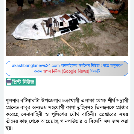
akashbanglanews24.com অনলাইনের সর্বশেষ নিউজ পেতে অনুসরণ
করুন
গুগল নিউজ (Google News)
ফিডটি
খুলনার বটিয়াঘাটা উপজেলার চক্রাখালী এলাকা থেকে শীর্ষ সন্ত্রাসী
গ্রেনেড বাবুর অন্যতম সহযোগী কালা তুহিনসহ তিনজনকে গ্রেপ্তার
করেছে সেনাবাহিনী ও পুলিশের যৌথ বাহিনী। গ্রেপ্তারের সময়
তাঁদের কাছ থেকে আগ্নেয়াস্ত্র, গানপাউডার ও বিদেশি মদ জব্দ করা
হয়।