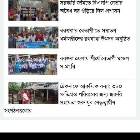
সরকারি জমিতে বিএনপি নেতার
অবৈধ ঘর গুঁড়িয়ে দিল প্রশাসন
বরগুনা’র বেতাগী’তে সনাতন
ধর্মালম্বীদের রথযাত্রা উৎসব অনুষ্ঠিত
বরগুনা জেলায় শীর্ষে বেতাগী মডেল
স.প্রা.বি
টেকনাফে আকস্মিক বন্যা; ৩৮০
ক্ষতিগ্রস্ত পরিবারের জন্য জরুরি
সহায়তা শুরু যুব নেতৃত্বাধীন
সংগঠনগুলোর
সচেতন প্রজন্ম গড়ার লক্ষ্যে বেতাগীতে
দুর্নীতি বিরোধী বিতর্ক