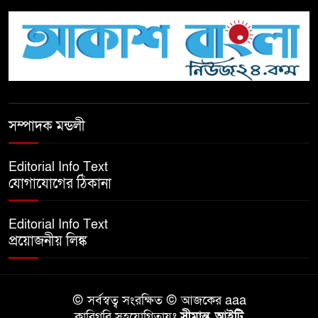
টিকটকে অশালীন কনটেন্ট ও অনলাইন
হয়রানির অভিযোগে ব্রাহ্মণবাড়িয়ায়
উদ্বেগ
বেতাগীতে ঈদুল আজহা উপলক্ষে
সম্পাদক মন্ডলী
কুরবানির গরু দান, দুস্থদের মাঝে মাংস
বিতরণ
Editorial Info Text
যোগাযোগের ঠিকানা
ঈদের নামাজ শেষ না হতে হতেই
হামলা – আহত ৬
Editorial Info Text
প্রয়োজনীয় লিঙ্ক
বরগুনায় তিন দিনব্যাপী প্রপোজাল
রাইটিং প্রশিক্ষণের উদ্বোধন
© সর্বস্বত্ব সংরক্ষিত © আজকের aaa
বিনামূল্যে বীজ ও রাসায়নিক সার
কারিগরি সহযোগিতায়ঃ
সীমান্ত আইটি