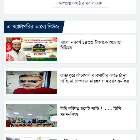
আপলোডকারীর সব সংবাদ
এ ক্যাটাগরির আরো নিউজ
বাংলা নববর্ষ ১৪৩৩ উপলক্ষে শুভেচ্ছা
বিনিময়
রাজাপুরে কাঁচামাল ব্যবসায়ীর কাছে চাঁদা
দাবি, না দেওয়ায় মারধর ও হত্যার হুমকির
বিধি লঙ্ঘিত হলেই শাস্তি ! …….ডিসি
ময়মনসিংহ