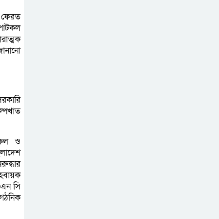
আহত ৬
ব ফেরত
 পাটকল
রাত্মক
বরগুনায় তিন
জানানো
দিনব্যাপী প্রপোজাল
রাইটিং প্রশিক্ষণের
উদ্বোধন
সরকারি
বিনামূল্যে বীজ ও
ল্পখাত
রাসায়নিক সার
বিতরণ কর্মসূচির
টকল ও
উদ্বোধন
ংলাদেশ
ুদ্ধার
আহবায়ক
 এন সি
ংগঠনিক