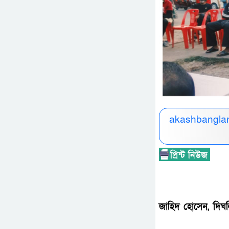
akashbanglan
জাহিদ হোসেন, দিঘলি