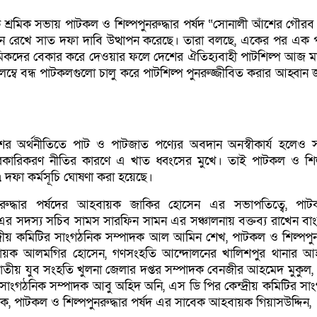
 শ্রমিক সভায় পাটকল ও শিল্পপুনরুদ্ধার পর্ষদ “সোনালী আঁশের গৌর
মনে রেখে সাত দফা দাবি উত্থাপন করেছে। তারা বলছে, একের পর এক
রমিকদের বেকার করে দেওয়ার ফলে দেশের ঐতিহ্যবাহী পাটশিল্প আজ মা
্বে বন্ধ পাটকলগুলো চালু করে পাটশিল্প পুনরুজ্জীবিত করার আহ্বান 
র অর্থনীতিতে পাট ও পাটজাত পণ্যের অবদান অনস্বীকার্য হলেও 
সরকারিকরণ নীতির কারণে এ খাত ধ্বংসের মুখে। তাই পাটকল ও শি
 ৭ দফা কর্মসূচি ঘোষণা করা হয়েছে।
নরুদ্ধার পর্ষদের আহবায়ক জাকির হোসেন এর সভাপতিত্বে, পা
ষদ এর সদস্য সচিব সামস সারফিন সামন এর সঞ্চালনায় বক্তব্য রাখেন বা
্দ্রীয় কমিটির সাংগঠনিক সম্পাদক আল আমিন শেখ, পাটকল ও শিল্পপুনর
হবায়ক আলমগির হোসেন, গণসংহতি আন্দোলনের খালিশপুর থানার 
তীয় যুব সংহতি খুলনা জেলার দপ্তর সম্পাদক বেনজীর আহমেদ মুকুল,
র সাংগঠনিক সম্পাদক আবু অহিদ অনি, এস ডি পির কেন্দ্রীয় কমিটির সা
ক, পাটকল ও শিল্পপুনরুদ্ধার পর্ষদ এর সাবেক আহবায়ক গিয়াসউদ্দিন,