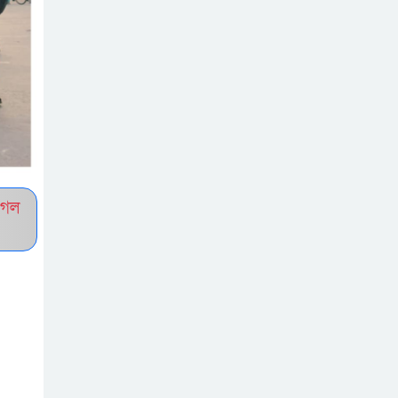
সচেতন প্রজন্ম গড়ার
লক্ষ্যে বেতাগীতে
দুর্নীতি বিরোধী বিতর্ক
টিকটকে অশালীন
কনটেন্ট ও অনলাইন
হয়রানির অভিযোগে
ব্রাহ্মণবাড়িয়ায় উদ্বেগ
ুগল
বেতাগীতে ঈদুল
আজহা উপলক্ষে
কুরবানির গরু দান,
দুস্থদের মাঝে মাংস বিতরণ
ঈদের নামাজ শেষ না
হতে হতেই হামলা –