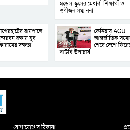
মডেল স্কুলের মেধাবী শিক্ষার্থী ও
গুণীজন সম্মাননা
াগেরহাটের রামপালে
কেনিয়ায় ACU
ুন্দরবন রক্ষায় যুব
আন্তর্জাতিক সম্ম
োরামের দক্ষতা
শেষে দেশে ফিরে
বাউবি উপাচার্য
যোগাযোগের ঠিকানা
প্