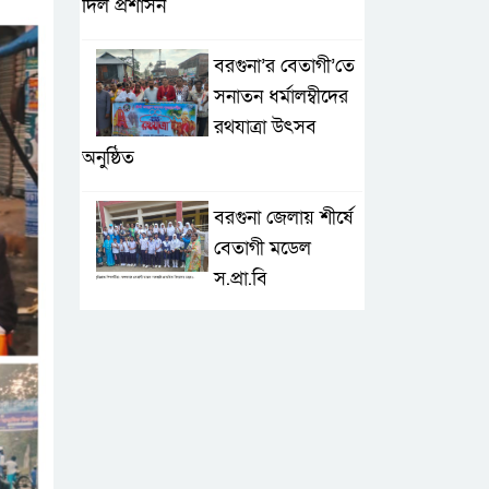
দিল প্রশাসন
বরগুনা’র বেতাগী’তে
সনাতন ধর্মালম্বীদের
রথযাত্রা উৎসব
অনুষ্ঠিত
বরগুনা জেলায় শীর্ষে
বেতাগী মডেল
স.প্রা.বি
টেকনাফে আকস্মিক
বন্যা; ৩৮০ ক্ষতিগ্রস্ত
পরিবারের জন্য
জরুরি সহায়তা শুরু যুব নেতৃত্বাধীন
সংগঠনগুলোর