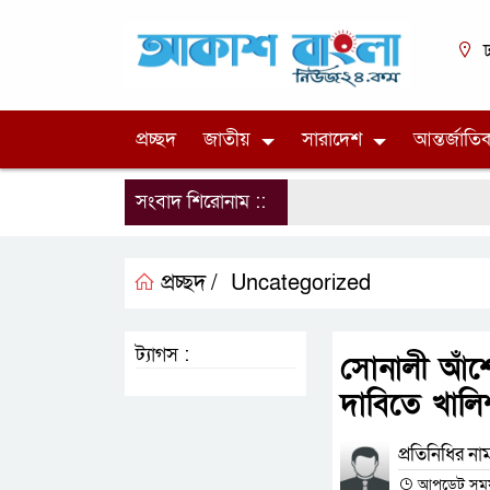
ঢ
প্রচ্ছদ
জাতীয়
সারাদেশ
আন্তর্জাতি
সংবাদ শিরোনাম ::
প্রচ্ছদ /
Uncategorized
ট্যাগস :
সোনালী আঁশ
দাবিতে খালি
প্রতিনিধির না
আপডেট সময় :