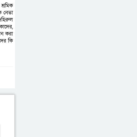
শ্রমিক
িক নেতা
জহিরুল
 কাদের,
ীন করা
দের কি