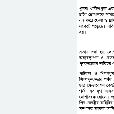
খুলনা খালিশপুরে এক
চাই” স্লোগানকে সা
বন্ধ করে ফেলা ও শ্
সংকটে পড়েছে। অবিলম
হয়।
সভায় বলা হয়, দেশে
অব্যবস্থাপনা ও বে
পুনরুদ্ধারের দাবিতে
পাটকল ও শিল্পপু
শিল্পপুনরুদ্ধার পর্
ছাত্র ফেডারেশন কেন
পর্ষদ এর যুগ্ম আ
মোশাররফ হোসেন, জা
পির কেন্দ্রীয় কমিটি
সম্পাদক ফারুক সাদি