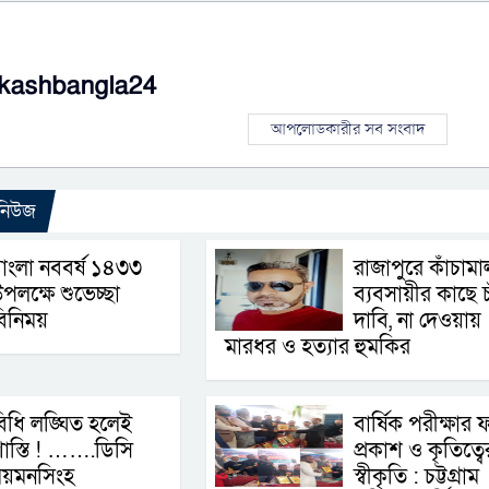
kashbangla24
আপলোডকারীর সব সংবাদ
 নিউজ
াংলা নববর্ষ ১৪৩৩
রাজাপুরে কাঁচামা
পলক্ষে শুভেচ্ছা
ব্যবসায়ীর কাছে চ
িনিময়
দাবি, না দেওয়ায়
মারধর ও হত্যার হুমকির
িধি লঙ্ঘিত হলেই
বার্ষিক পরীক্ষার 
াস্তি ! …….ডিসি
প্রকাশ ও কৃতিত্বে
ময়মনসিংহ
স্বীকৃতি : চট্টগ্রাম