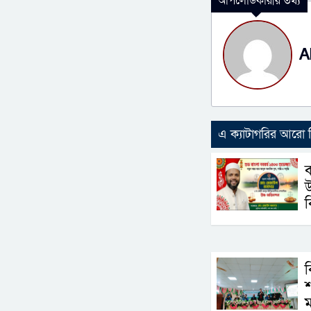
আপলোডকারীর তথ্য
A
এ ক্যাটাগরির আরো
ব
উ
ব
ব
শ