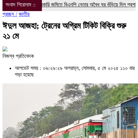
সংবাদ শিরোনাম ::
সরকারি জমিতে বিএনপি নেতার অবৈধ ঘর গুঁড়িয়ে দিল প্রশাসন
বরগুন
প্রচ্ছদ /
জাতীয়
ঈদুল আজহা; ট্রেনের অগ্রিম টিকিট বিক্রি শুরু
২১ মে
নিজস্ব প্রতিবেদক
আপডেট সময় : ০৬:২৯:২৯ অপরাহ্ন, সোমবার, ৫ মে ২০২৫
১১০ বার
পড়া হয়েছে