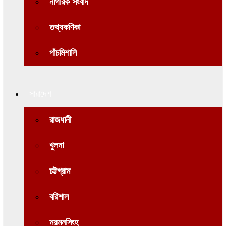
নাগরিক সংবাদ
তথ্যকণিকা
পাঁচমিশালি
সারাদেশ
রাজধানী
খুলনা
চট্টগ্রাম
বরিশাল
ময়মনসিংহ