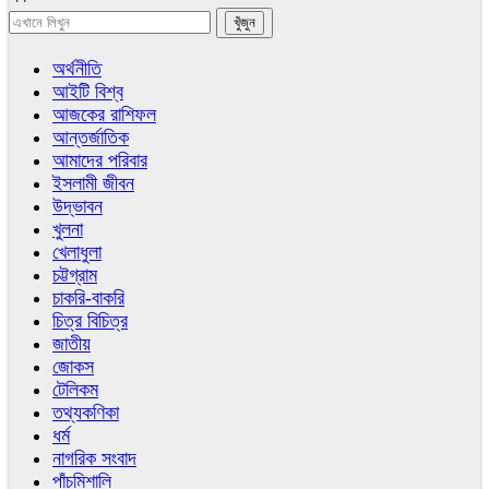
অর্থনীতি
আইটি বিশ্ব
আজকের রাশিফল
আন্তর্জাতিক
আমাদের পরিবার
ইসলামী জীবন
উদ্ভাবন
খুলনা
খেলাধুলা
চট্টগ্রাম
চাকরি-বাকরি
চিত্র বিচিত্র
জাতীয়
জোকস
টেলিকম
তথ্যকণিকা
ধর্ম
নাগরিক সংবাদ
পাঁচমিশালি