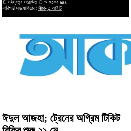
© সর্বস্বত্ব সংরক্ষিত © আজকের aaa
কারিগরি সহযোগিতায়ঃ
সীমান্ত আইটি
ঈদুল আজহা; ট্রেনের অগ্রিম টিকিট
বিক্রি শুরু ২১ মে