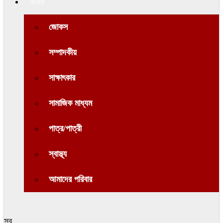
আরও
জোকস
সম্পাদকীয়
সাক্ষাৎকার
সামাজিক মাধ্যম
পাত্র/পাত্রী
স্বাস্থ্য
আমাদের পরিবার
সব