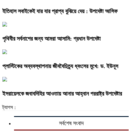
ইতিহাস সবাইকেই যার যার প্রাপ্য বুঝিয়ে দেয় : উপদেষ্টা আসিফ
পৃথিবীর সর্বনাশের জন্য আমরা আসামি: প্রধান উপদেষ্টা
প্লাস্টিকের অব্যবস্থাপনায় জীববৈচিত্র্য ধ্বংসের মুখে: ড. ইউনূস
ইসরায়েলকে জবাবদিহির আওতায় আনার আহ্বান পররাষ্ট্র উপদেষ্টার
ট্যাগস :
সর্বশেষ সংবাদ