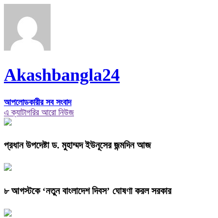
Akashbangla24
আপলোডকারীর সব সংবাদ
এ ক্যাটাগরির আরো নিউজ
প্রধান উপদেষ্টা ড. মুহাম্মদ ইউনূসের জন্মদিন আজ
৮ আগস্টকে ‘নতুন বাংলাদেশ দিবস’ ঘোষণা করল সরকার