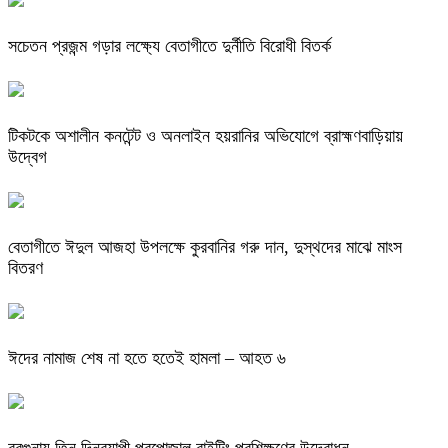
সচেতন প্রজন্ম গড়ার লক্ষ্যে বেতাগীতে দুর্নীতি বিরোধী বিতর্ক
টিকটকে অশালীন কনটেন্ট ও অনলাইন হয়রানির অভিযোগে ব্রাহ্মণবাড়িয়ায়
উদ্বেগ
বেতাগীতে ঈদুল আজহা উপলক্ষে কুরবানির গরু দান, দুস্থদের মাঝে মাংস
বিতরণ
ঈদের নামাজ শেষ না হতে হতেই হামলা – আহত ৬
বরগুনায় তিন দিনব্যাপী প্রপোজাল রাইটিং প্রশিক্ষণের উদ্বোধন