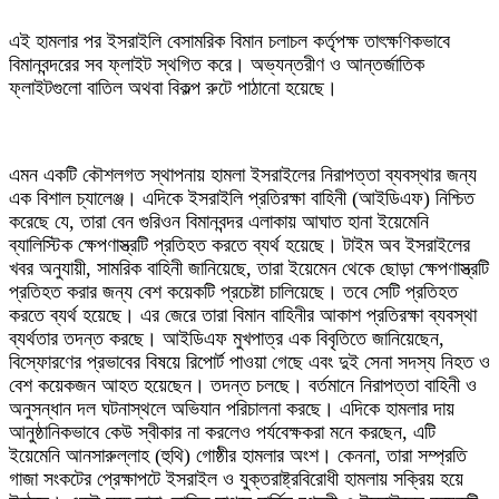
এই হামলার পর ইসরাইলি বেসামরিক বিমান চলাচল কর্তৃপক্ষ তাৎক্ষণিকভাবে
বিমানবন্দরের সব ফ্লাইট স্থগিত করে। অভ্যন্তরীণ ও আন্তর্জাতিক
ফ্লাইটগুলো বাতিল অথবা বিকল্প রুটে পাঠানো হয়েছে।
এমন একটি কৌশলগত স্থাপনায় হামলা ইসরাইলের নিরাপত্তা ব্যবস্থার জন্য
এক বিশাল চ্যালেঞ্জ। এদিকে ইসরাইলি প্রতিরক্ষা বাহিনী (আইডিএফ) নিশ্চিত
করেছে যে, তারা বেন গুরিওন বিমানবন্দর এলাকায় আঘাত হানা ইয়েমেনি
ব্যালিস্টিক ক্ষেপণাস্ত্রটি প্রতিহত করতে ব্যর্থ হয়েছে। টাইম অব ইসরাইলের
খবর অনুযায়ী, সামরিক বাহিনী জানিয়েছে, তারা ইয়েমেন থেকে ছোড়া ক্ষেপণাস্ত্রটি
প্রতিহত করার জন্য বেশ কয়েকটি প্রচেষ্টা চালিয়েছে। তবে সেটি প্রতিহত
করতে ব্যর্থ হয়েছে। এর জেরে তারা বিমান বাহিনীর আকাশ প্রতিরক্ষা ব্যবস্থা
ব্যর্থতার তদন্ত করছে। আইডিএফ মুখপাত্র এক বিবৃতিতে জানিয়েছেন,
বিস্ফোরণের প্রভাবের বিষয়ে রিপোর্ট পাওয়া গেছে এবং দুই সেনা সদস্য নিহত ও
বেশ কয়েকজন আহত হয়েছেন। তদন্ত চলছে। বর্তমানে নিরাপত্তা বাহিনী ও
অনুসন্ধান দল ঘটনাস্থলে অভিযান পরিচালনা করছে। এদিকে হামলার দায়
আনুষ্ঠানিকভাবে কেউ স্বীকার না করলেও পর্যবেক্ষকরা মনে করছেন, এটি
ইয়েমেনি আনসারুল্লাহ (হুথি) গোষ্ঠীর হামলার অংশ। কেননা, তারা সম্প্রতি
গাজা সংকটের প্রেক্ষাপটে ইসরাইল ও যুক্তরাষ্ট্রবিরোধী হামলায় সক্রিয় হয়ে