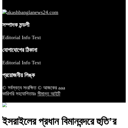
সম্পাদক মন্ডলী
Editorial Info Text
যোগাযোগের ঠিকানা
Editorial Info Text
প্রয়োজনীয় লিঙ্ক
© সর্বস্বত্ব সংরক্ষিত © আজকের aaa
কারিগরি সহযোগিতায়ঃ
সীমান্ত আইটি
ইসরাইলের প্রধান বিমানবন্দরে হুতি’র