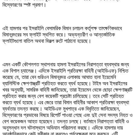
বিস্ফোরণের স্পষ্ট প্রমাণ।
এই হামলার পর ইসরাইলি বেসামরিক বিমান চলাচল কর্তৃপক্ষ তাৎক্ষণিকভাবে
বিমানবন্দরের সব ফ্লাইট স্থগিত করে। অভ্যন্তরীণ ও আন্তর্জাতিক
ফ্লাইটগুলো বাতিল অথবা বিকল্প রুটে পাঠানো হয়েছে।
এমন একটি কৌশলগত স্থাপনায় হামলা ইসরাইলের নিরাপত্তা ব্যবস্থার জন্য
এক বিশাল চ্যালেঞ্জ। এদিকে ইসরাইলি প্রতিরক্ষা বাহিনী (আইডিএফ) নিশ্চিত
করেছে যে, তারা বেন গুরিওন বিমানবন্দর এলাকায় আঘাত হানা ইয়েমেনি
ব্যালিস্টিক ক্ষেপণাস্ত্রটি প্রতিহত করতে ব্যর্থ হয়েছে। টাইম অব ইসরাইলের
খবর অনুযায়ী, সামরিক বাহিনী জানিয়েছে, তারা ইয়েমেন থেকে ছোড়া ক্ষেপণাস্ত্রটি
প্রতিহত করার জন্য বেশ কয়েকটি প্রচেষ্টা চালিয়েছে। তবে সেটি প্রতিহত
করতে ব্যর্থ হয়েছে। এর জেরে তারা বিমান বাহিনীর আকাশ প্রতিরক্ষা ব্যবস্থা
ব্যর্থতার তদন্ত করছে। আইডিএফ মুখপাত্র এক বিবৃতিতে জানিয়েছেন,
বিস্ফোরণের প্রভাবের বিষয়ে রিপোর্ট পাওয়া গেছে এবং দুই সেনা সদস্য নিহত ও
বেশ কয়েকজন আহত হয়েছেন। তদন্ত চলছে। বর্তমানে নিরাপত্তা বাহিনী ও
অনুসন্ধান দল ঘটনাস্থলে অভিযান পরিচালনা করছে। এদিকে হামলার দায়
আনুষ্ঠানিকভাবে কেউ স্বীকার না করলেও পর্যবেক্ষকরা মনে করছেন, এটি