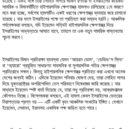
উঠেছে। একই সঙ্গে তারা লোহিত সাগরে মার্কিন রণতরী ও ইসরাইলের কয়েকটি
সামরিক ও বিমানঘাঁটিতে হাইপারসনিক ক্ষেপণাস্ত্র হামলাও চালিয়েছে।যে কারণে
মনে করা হচ্ছে, সর্বশেষ হামলাটিও একই ধরণের ক্ষেপণাস্ত্র ব্যবহার করে চালানো
হয়েছে। যার ফলে ইসরাইলের পক্ষে তা প্রতিহত করা সম্ভব হয়নি। আঞ্চলিক
পর্যবেক্ষকরা বলছেন, যদি ইয়েমেন সত্যিই হাইপারসনিক ক্ষেপণাস্ত্র দিয়ে
ইসরাইলের অভ্যন্তরে আঘাত হানে, তাহলে তা এক নতুন সামরিক বাস্তবতার
সূচনা করবে।
ইসরাইলের বিমান প্রতিরক্ষা ব্যবস্থা যেমন ‘আয়রন ডোম’, ‘ডেভিড’স স্লিং’
বা ‘অ্যারো’ প্রযুক্তি সাধারণত সাবসনিক বা সুপারসনিক গতির ক্ষেপণাস্ত্র
প্রতিরোধে সক্ষম। কিন্তু হাইপারসনিক ক্ষেপণাস্ত্র প্রতিহত করা এখনো অনেক
দেশের জন্যই কঠিন। এদিকে ইয়েমেন শনিবার ঘোষণা দেয়, তারা লোহিত সাগর
দিয়ে যুক্তরাষ্ট্রের অপরিশোধিত তেল পরিবহণে নিষেধাজ্ঞা জারি করেছে। যার
মাধ্যমে ইয়েমেন স্পষ্ট বার্তা দিয়েছে যে, তারা শুধু প্রতিরক্ষা নয়, আক্রমণাত্মক
কৌশলও নিচ্ছে। বিশ্লেষকরা বলছেন, এই হামলা কেবল ইসরাইলের ভেতরের
নিরাপত্তার প্রশ্ন নয় — এটি একটি বৃহৎ আঞ্চলিক সংকটের ইঙ্গিত। যেখানে
ইয়েমেন, লেবানন, ইরানসহ একাধিক পক্ষ জড়িত হতে পারে।