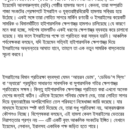
ইয়েমেনি আনসারুল্লাহ (হুথি) গোষ্ঠীর হামলার অংশ। কেননা, তারা সম্প্রতি
গাজা সংকটের প্রেক্ষাপটে ইসরাইল ও যুক্তরাষ্ট্রবিরোধী হামলায় সক্রিয় হয়ে
উঠেছে। একই সঙ্গে তারা লোহিত সাগরে মার্কিন রণতরী ও ইসরাইলের কয়েকটি
সামরিক ও বিমানঘাঁটিতে হাইপারসনিক ক্ষেপণাস্ত্র হামলাও চালিয়েছে।যে কারণে
মনে করা হচ্ছে, সর্বশেষ হামলাটিও একই ধরণের ক্ষেপণাস্ত্র ব্যবহার করে চালানো
হয়েছে। যার ফলে ইসরাইলের পক্ষে তা প্রতিহত করা সম্ভব হয়নি। আঞ্চলিক
পর্যবেক্ষকরা বলছেন, যদি ইয়েমেন সত্যিই হাইপারসনিক ক্ষেপণাস্ত্র দিয়ে
ইসরাইলের অভ্যন্তরে আঘাত হানে, তাহলে তা এক নতুন সামরিক বাস্তবতার
সূচনা করবে।
ইসরাইলের বিমান প্রতিরক্ষা ব্যবস্থা যেমন ‘আয়রন ডোম’, ‘ডেভিড’স স্লিং’
বা ‘অ্যারো’ প্রযুক্তি সাধারণত সাবসনিক বা সুপারসনিক গতির ক্ষেপণাস্ত্র
প্রতিরোধে সক্ষম। কিন্তু হাইপারসনিক ক্ষেপণাস্ত্র প্রতিহত করা এখনো অনেক
দেশের জন্যই কঠিন। এদিকে ইয়েমেন শনিবার ঘোষণা দেয়, তারা লোহিত সাগর
দিয়ে যুক্তরাষ্ট্রের অপরিশোধিত তেল পরিবহণে নিষেধাজ্ঞা জারি করেছে। যার
মাধ্যমে ইয়েমেন স্পষ্ট বার্তা দিয়েছে যে, তারা শুধু প্রতিরক্ষা নয়, আক্রমণাত্মক
কৌশলও নিচ্ছে। বিশ্লেষকরা বলছেন, এই হামলা কেবল ইসরাইলের ভেতরের
নিরাপত্তার প্রশ্ন নয় — এটি একটি বৃহৎ আঞ্চলিক সংকটের ইঙ্গিত। যেখানে
ইয়েমেন, লেবানন, ইরানসহ একাধিক পক্ষ জড়িত হতে পারে।