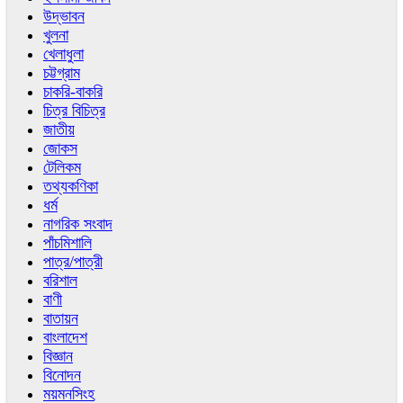
উদ্ভাবন
খুলনা
খেলাধুলা
চট্টগ্রাম
চাকরি-বাকরি
চিত্র বিচিত্র
জাতীয়
জোকস
টেলিকম
তথ্যকণিকা
ধর্ম
নাগরিক সংবাদ
পাঁচমিশালি
পাত্র/পাত্রী
বরিশাল
বাণী
বাতায়ন
বাংলাদেশ
বিজ্ঞান
বিনোদন
ময়মনসিংহ