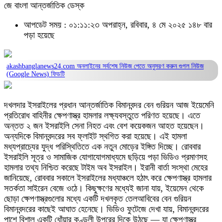
জে বাংলা আন্তর্জাতিক ডেস্ক
আপডেট সময় : ০১:১১:২৩ অপরাহ্ন, রবিবার, ৪ মে ২০২৫
১৪৮ বার
পড়া হয়েছে
akashbanglanews24.com অনলাইনের সর্বশেষ নিউজ পেতে অনুসরণ করুন
গুগল নিউজ
(Google News)
ফিডটি
দখলদার ইসরাইলের প্রধান আন্তর্জাতিক বিমানবন্দর বেন গুরিয়ন আজ ইয়েমেনি
প্রতিরোধ বাহিনীর ক্ষেপণাস্ত্র হামলার লক্ষ্যবস্তুতে পরিণত হয়েছে। এতে
অন্তত ২ জন ইসরাইলি সেনা নিহত এবং বেশ কয়েকজন আহত হয়েছেন।
অন্যদিকে বিমানবন্দরের সব ফ্লাইট স্থগিত করা হয়েছে। এই হামলা
মধ্যপ্রাচ্যের যুদ্ধ পরিস্থিতিতে এক নতুন মোড়ের ইঙ্গিত দিচ্ছে। রোববার
ইসরাইলি সূত্র ও সামাজিক যোগাযোগমাধ্যমে ছড়িয়ে পড়া ভিডিও প্রমাণসহ
হামলার তথ্য নিশ্চিত করেছে টাইম অব ইসরাইল। ইরানী বার্তা সংস্থা মেহের
জানিয়েছে, রোববার সকালে ইসরাইলের মধ্যাঞ্চলে হঠাৎ করে ক্ষেপণাস্ত্র হামলার
সতর্কতা সাইরেন বেজে ওঠে। কিছুক্ষণের মধ্যেই জানা যায়, ইয়েমেন থেকে
ছোড়া ক্ষেপণাস্ত্রগুলোর মধ্যে একটি দখলকৃত তেলআবিবের বেন গুরিয়ন
বিমানবন্দরের কাছেই আঘাত হেনেছে। ভিডিও ফুটেজে দেখা যায়, বিমানবন্দরের
পাশে বিশাল একটি ধোঁয়ার কুণ্ডলী উপরের দিকে উঠছে — যা ক্ষেপণাস্ত্র