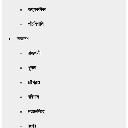
তথ্যকণিকা
পাঁচমিশালি
সারাদেশ
রাজধানী
খুলনা
চট্টগ্রাম
বরিশাল
ময়মনসিংহ
রংপুর