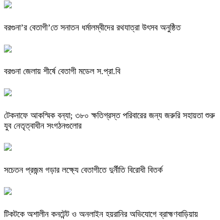
বরগুনা’র বেতাগী’তে সনাতন ধর্মালম্বীদের রথযাত্রা উৎসব অনুষ্ঠিত
বরগুনা জেলায় শীর্ষে বেতাগী মডেল স.প্রা.বি
টেকনাফে আকস্মিক বন্যা; ৩৮০ ক্ষতিগ্রস্ত পরিবারের জন্য জরুরি সহায়তা শুরু
যুব নেতৃত্বাধীন সংগঠনগুলোর
সচেতন প্রজন্ম গড়ার লক্ষ্যে বেতাগীতে দুর্নীতি বিরোধী বিতর্ক
টিকটকে অশালীন কনটেন্ট ও অনলাইন হয়রানির অভিযোগে ব্রাহ্মণবাড়িয়ায়