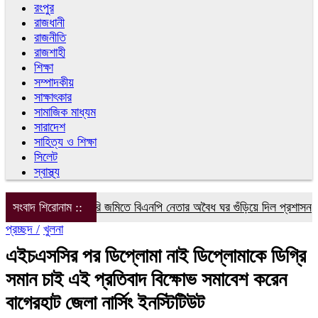
রংপুর
রাজধানী
রাজনীতি
রাজশাহী
শিক্ষা
সম্পাদকীয়
সাক্ষাৎকার
সামাজিক মাধ্যম
সারাদেশ
সাহিত্য ও শিক্ষা
সিলেট
স্বাস্থ্য
সংবাদ শিরোনাম ::
সরকারি জমিতে বিএনপি নেতার অবৈধ ঘর গুঁড়িয়ে দিল প্রশাসন
বরগ
প্রচ্ছদ /
খুলনা
এইচএসসির পর ডিপ্লোমা নাই ডিপ্লোমাকে ডিগ্রি
সমান চাই এই প্রতিবাদ বিক্ষোভ সমাবেশ করেন
বাগেরহাট জেলা নার্সিং ইনস্টিটিউট