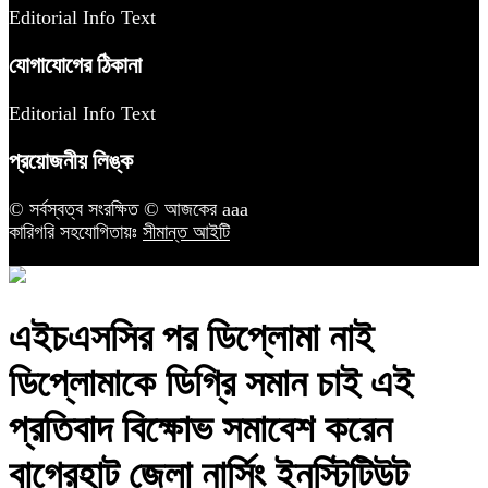
Editorial Info Text
যোগাযোগের ঠিকানা
Editorial Info Text
প্রয়োজনীয় লিঙ্ক
© সর্বস্বত্ব সংরক্ষিত © আজকের aaa
কারিগরি সহযোগিতায়ঃ
সীমান্ত আইটি
এইচএসসির পর ডিপ্লোমা নাই
ডিপ্লোমাকে ডিগ্রি সমান চাই এই
প্রতিবাদ বিক্ষোভ সমাবেশ করেন
বাগেরহাট জেলা নার্সিং ইনস্টিটিউট