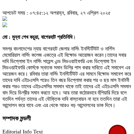
আপডেট সময় : ০৭:৪৫:১২ অপরাহ্ন, রবিবার, ২৭ এপ্রিল ২০২৫
মো : মুন্না শেখ কচুয়া, বাগেরহাট প্রতিনিধি
।
সমগ্র বাংলাদেশের ন্যায় বাগেরহাট জেলার নার্সিং ইনস্টিটিউট ও নার্গিস
মেমোরিয়াল নার্সিং কলেজ একত্রে এই বিক্ষোভ আয়োজন করেন।তাদের সবার
দাবি ডিপ্লোমা ইন নার্সিং সায়েন্স এন্ড মিডওয়াইফারি এবং ডিপ্লোমা ইন
মিডওয়াইফারি কোর্সকে স্নাতক সমান ডিগ্রি পাস করার দাবিতে এই সমাবেশ এর
আয়েজন করে। রবিবার তারা নার্সিং ইনস্টিটিউট এর সামনে বিক্ষোভ সমাবেশ করে
তাদের দাবি এইচএসসি পরেও তিন বছর ডিপ্লোমা করার পর ও ছয় মাস ইনটানী
করার পরও তাদের এইচএসসির সমমান থাকে তাই তাদের এই এইচএসসি সমমান
বাদ দিয়ে ডিগ্রীর সমান করতে হবে। আর তারা কঠোরভাবে হুঁশিয়ারি দিয়ে বলে
যতদিন পর্যন্ত তাদের এই যৌক্তিক দাবি বাস্তবায়ন না হবে ততদিন তারা এই
আন্দোলন করে যাবে এবং এর থেকে আরও বড় আন্দোলনের ডাক দিবে।
সম্পাদক মন্ডলী
Editorial Info Text