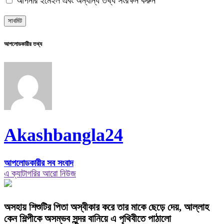
আপনার ইমেইল এবং অন্যান্য তথ্য সংরক্ষন করুন
আপলোডকারীর তথ্য
Akashbangla24
আপলোডকারীর সব সংবাদ
এ ক্যাটাগরির আরো নিউজ
অসহায় শিশুটির পিতা অস্বীকার করে তার মাকে ছেড়ে দেয়, আল্লাহ
কেন শিল্পীকে অসম্ভব সুন্দর বানিয়ে এ পৃথিবীতে পাঠালো