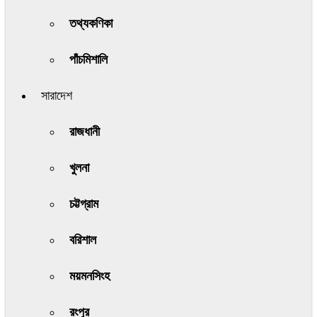
তথ্যকণিকা
পাঁচমিশালি
সারাদেশ
রাজধানী
খুলনা
চট্টগ্রাম
বরিশাল
ময়মনসিংহ
রংপুর