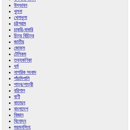
উদ্ভাবন
খুলনা
খেলাধুলা
চট্টগ্রাম
চাকরি-বাকরি
চিত্র বিচিত্র
জাতীয়
জোকস
টেলিকম
তথ্যকণিকা
ধর্ম
নাগরিক সংবাদ
পাঁচমিশালি
পাত্র/পাত্রী
বরিশাল
বাণী
বাতায়ন
বাংলাদেশ
বিজ্ঞান
বিনোদন
ময়মনসিংহ