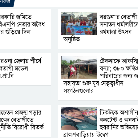
 নিউজ
সরকারি জমিতে
বরগুনা’র বেতাগী
বিএনপি নেতার অবৈধ
সনাতন ধর্মালম্বীদ
র গুঁড়িয়ে দিল
রথযাত্রা উৎসব
অনুষ্ঠিত
রগুনা জেলায় শীর্ষে
টেকনাফে আকস্ম
বেতাগী মডেল
বন্যা; ৩৮০ ক্ষতিগ্র
.প্রা.বি
পরিবারের জন্য জ
সহায়তা শুরু যুব নেতৃত্বাধীন
সংগঠনগুলোর
চেতন প্রজন্ম গড়ার
টিকটকে অশালীন
ক্ষ্যে বেতাগীতে
কনটেন্ট ও অনলা
ুর্নীতি বিরোধী বিতর্ক
হয়রানির অভিযো
ব্রাহ্মণবাড়িয়ায় উদ্বেগ