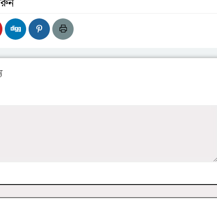
রুন
য