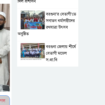
দিল প্রশাসন
বরগুনা’র বেতাগী’তে
সনাতন ধর্মালম্বীদের
রথযাত্রা উৎসব
অনুষ্ঠিত
বরগুনা জেলায় শীর্ষে
বেতাগী মডেল
স.প্রা.বি
টেকনাফে আকস্মিক
বন্যা; ৩৮০ ক্ষতিগ্রস্ত
পরিবারের জন্য
জরুরি সহায়তা শুরু যুব নেতৃত্বাধীন
সংগঠনগুলোর
ুগল