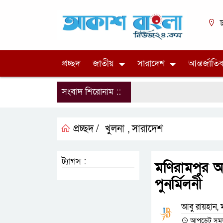
ঢ
প্রচ্ছদ
জাতীয়
সারাদেশ
আন্তর্জাতি
সংবাদ শিরোনাম ::
প্রচ্ছদ /
খুলনা
সারাদেশ
,
ট্যাগস :
মণিরামপুর অ
পুনর্মিলনী
আবু রায়হান, 
আপডেট সময় :