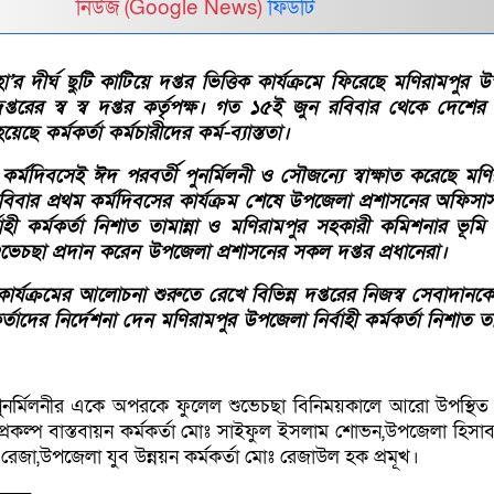
নিউজ (Google News)
ফিডটি
র দীর্ঘ ছুটি কাটিয়ে দপ্তর ভিত্তিক কার্যক্রমে ফিরেছে মণিরামপুর 
তরের স্ব স্ব দপ্তর কর্তৃপক্ষ। গত ১৫ই জুন রবিবার থেকে দেশের প
েছে কর্মকর্তা কর্মচারীদের কর্ম-ব্যাস্ততা।
ম কর্মদিবসেই ঈদ পরবর্তী পুনর্মিলনী ও সৌজন্যে স্বাক্ষাত করেছে মণি
বার প্রথম কর্মদিবসের কার্যক্রম শেষে উপজেলা প্রশাসনের অফিসার্স 
বাহী কর্মকর্তা নিশাত তামান্না ও মণিরামপুর সহকারী কমিশনার ভূমি
ভেচছা প্রদান করেন উপজেলা প্রশাসনের সকল দপ্তর প্রধানেরা।
ার্যক্রমের আলোচনা শুরুতে রেখে বিভিন্ন দপ্তরের নিজস্ব সেবাদান
তাদের নির্দেশনা দেন মণিরামপুর উপজেলা নির্বাহী কর্মকর্তা নিশাত তাম
ুনর্মিলনীর একে অপরকে ফুলেল শুভেচছা বিনিময়কালে আরো উপস্থিত
্রকল্প বাস্তবায়ন কর্মকর্তা মোঃ সাইফুল ইসলাম শোভন,উপজেলা হিসাব
েজা,উপজেলা যুব উন্নয়ন কর্মকর্তা মোঃ রেজাউল হক প্রমূখ।