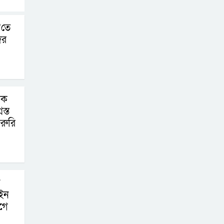
’তে
ের
িক
স্ত
রুরি
ইন
গে