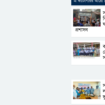
এ ক্যাটাগরির আরো
ঘ
প্রশাসন
ব
স
স
ল
দ