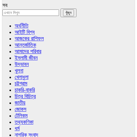
সব
অর্থনীতি
আইটি বিশ্ব
আজকের রাশিফল
আন্তর্জাতিক
আমাদের পরিবার
ইসলামী জীবন
উদ্ভাবন
খুলনা
খেলাধুলা
চট্টগ্রাম
চাকরি-বাকরি
চিত্র বিচিত্র
জাতীয়
জোকস
টেলিকম
তথ্যকণিকা
ধর্ম
নাগরিক সংবাদ