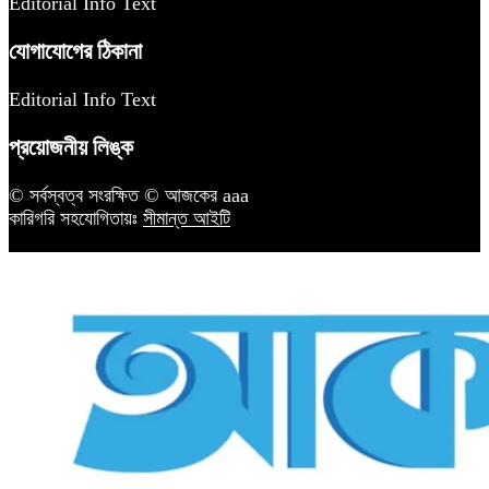
Editorial Info Text
যোগাযোগের ঠিকানা
Editorial Info Text
প্রয়োজনীয় লিঙ্ক
© সর্বস্বত্ব সংরক্ষিত © আজকের aaa
কারিগরি সহযোগিতায়ঃ
সীমান্ত আইটি