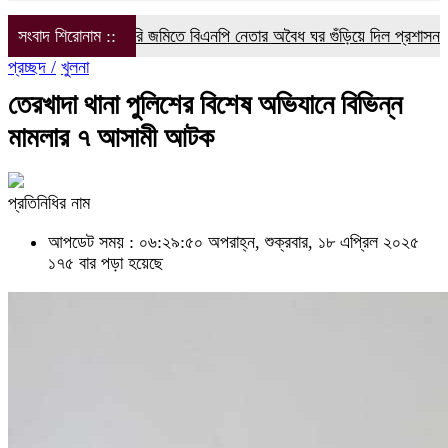
সংবাদ শিরোনাম ::
সরকারি জমিতে বিএনপি নেতার অবৈধ ঘর গুঁড়িয়ে দিল প্রশাসন
বরগুনা’র
প্রচ্ছদ /
খুলনা
তেরখাদা থানা পুলিশের বিশেষ অভিযানে বিভিন্ন
মামলার ৭ আসামী আটক
প্রতিনিধির নাম
আপডেট সময় : ০৬:২৯:৫০ অপরাহ্ন, শুক্রবার, ১৮ এপ্রিল ২০২৫
১৭৫ বার পড়া হয়েছে