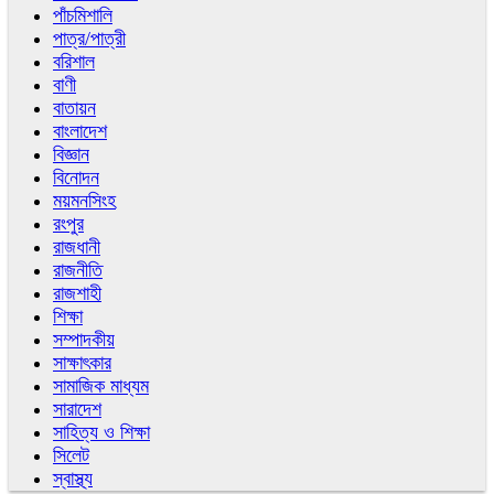
পাঁচমিশালি
পাত্র/পাত্রী
বরিশাল
বাণী
বাতায়ন
বাংলাদেশ
বিজ্ঞান
বিনোদন
ময়মনসিংহ
রংপুর
রাজধানী
রাজনীতি
রাজশাহী
শিক্ষা
সম্পাদকীয়
সাক্ষাৎকার
সামাজিক মাধ্যম
সারাদেশ
সাহিত্য ও শিক্ষা
সিলেট
স্বাস্থ্য