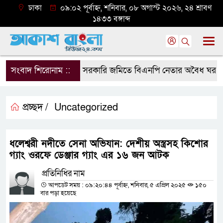
ঢাকা
০৯:০২ পূর্বাহ্ন, শনিবার, ০৮ অগাস্ট ২০২৬, ২৪ শ্রাবণ
১৪৩৩ বঙ্গাব্দ
সংবাদ শিরোনাম ::
সরকারি জমিতে বিএনপি নেতার অবৈধ ঘর গুঁড়িয়
প্রচ্ছদ /
Uncategorized
ধলেশ্বরী নদীতে সেনা অভিযান: দেশীয় অস্ত্রসহ কিশোর
গ্যাং ওরফে ডেঞ্জার গ্যাং এর ১৬ জন আটক
প্রতিনিধির নাম
আপডেট সময় : ০৯:২০:৪৪ পূর্বাহ্ন, শনিবার, ৫ এপ্রিল ২০২৫
১৫০
বার পড়া হয়েছে