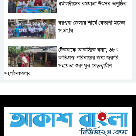
ধর্মালম্বীদের রথযাত্রা উৎসব অনুষ্ঠিত
বরগুনা জেলায় শীর্ষে বেতাগী মডেল
স.প্রা.বি
টেকনাফে আকস্মিক বন্যা; ৩৮০
ক্ষতিগ্রস্ত পরিবারের জন্য জরুরি
সহায়তা শুরু যুব নেতৃত্বাধীন
সংগঠনগুলোর
সচেতন প্রজন্ম গড়ার লক্ষ্যে বেতাগীতে
দুর্নীতি বিরোধী বিতর্ক
টিকটকে অশালীন কনটেন্ট ও অনলাইন
হয়রানির অভিযোগে ব্রাহ্মণবাড়িয়ায়
উদ্বেগ