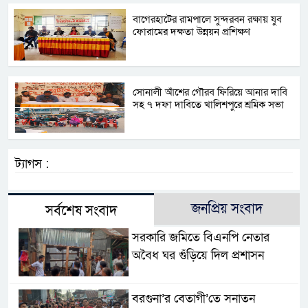
বাগেরহাটের রামপালে সুন্দরবন রক্ষায় যুব
ফোরামের দক্ষতা উন্নয়ন প্রশিক্ষণ
সোনালী আঁশের গৌরব ফিরিয়ে আনার দাবি
সহ ৭ দফা দাবিতে খালিশপুরে শ্রমিক সভা
ট্যাগস :
জনপ্রিয় সংবাদ
সর্বশেষ সংবাদ
সরকারি জমিতে বিএনপি নেতার
অবৈধ ঘর গুঁড়িয়ে দিল প্রশাসন
বরগুনা’র বেতাগী’তে সনাতন