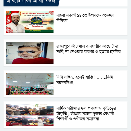
এ ক্যাটাগরির আরো নিউজ
বাংলা নববর্ষ ১৪৩৩ উপলক্ষে শুভেচ্ছা
বিনিময়
রাজাপুরে কাঁচামাল ব্যবসায়ীর কাছে চাঁদা
দাবি, না দেওয়ায় মারধর ও হত্যার হুমকির
বিধি লঙ্ঘিত হলেই শাস্তি ! …….ডিসি
ময়মনসিংহ
বার্ষিক পরীক্ষার ফল প্রকাশ ও কৃতিত্বের
স্বীকৃতি : চট্টগ্রাম মডেল স্কুলের মেধাবী
শিক্ষার্থী ও গুণীজন সম্মাননা