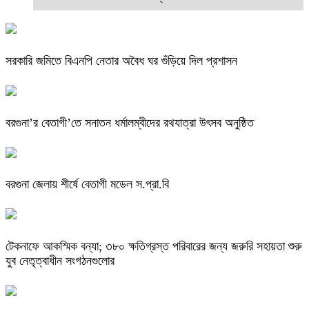
সরকারি জমিতে বিএনপি নেতার অবৈধ ঘর গুঁড়িয়ে দিল প্রশাসন
বরগুনা’র বেতাগী’তে সনাতন ধর্মালম্বীদের রথযাত্রা উৎসব অনুষ্ঠিত
বরগুনা জেলায় শীর্ষে বেতাগী মডেল স.প্রা.বি
টেকনাফে আকস্মিক বন্যা; ৩৮০ ক্ষতিগ্রস্ত পরিবারের জন্য জরুরি সহায়তা শুরু
যুব নেতৃত্বাধীন সংগঠনগুলোর