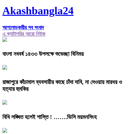
Akashbangla24
আপলোডকারীর সব সংবাদ
এ ক্যাটাগরির আরো নিউজ
বাংলা নববর্ষ ১৪৩৩ উপলক্ষে শুভেচ্ছা বিনিময়
রাজাপুরে কাঁচামাল ব্যবসায়ীর কাছে চাঁদা দাবি, না দেওয়ায় মারধর ও
হত্যার হুমকির
বিধি লঙ্ঘিত হলেই শাস্তি ! …….ডিসি ময়মনসিংহ