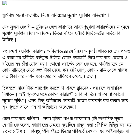
মুন্সিগঞ্জ জেলা কারাগারে নিয়ম অনিয়মের সুযোগ সুবিধার অভিযোগ।
মোঃ সুজন বেপারী – মুন্সিগঞ্জ জেল কারাগারে আইনশৃঙ্খলা কারারক্ষীদের মাধ্যমে
সুযোগ সুবিধার নিয়ম অনিয়মের ভিতর বাহিরে দুর্নীতি সিন্ডিকেটের অভিযোগ
উঠেছে।
বাংলাদেশ সংবিধান কারাগার অধিদপ্তরের যে নিয়ম অনুযায়ী থাকলেও তার পরেও
এ কারাগারে দুর্নীতির কর্মকান্ড উঠেছে তেমন কারারক্ষী দিয়ে কারাগারে ভেতরে ও
বাইরের সব চাঁদা তোলা হয়। কোনো ওয়ার্ডের মেড কে হবে, রাইটার হবে কে,
কোন দায়িত্বে যেতে কত টাকা দেবে, কার রেট বেশি, কোন ওয়ার্ড থেকে মাসিক
কত টাকা কালেকশন হবে এগুলোর দায়িত্বে রয়েছেন তারা।
ঠিকমতো মাসে টাকা পরিশোধ করতে না পারলে বন্দিদের ওপর চলে অমানবিক
নির্যাতন। ওই গ্রুপের সঙ্গে কোনো কারারক্ষী যোগ না দিলে মিলবে না কোনো
সুযোগ-সুবিধা। এসব কিছু অনিয়মের কলকাঠি নাড়েন কারারক্ষী যার কারণে ভয়ে
মুখ খুলতে সাহস পান না অবিচারের অনেকেই।
জেল কারাগারে বাণিজ্য : সদ্য মুক্তি পাওয়া কয়েকজন বন্দি সাংবাদিক সুজন
বেপারী কে বলেন, কারাগারের ভেতরে ক্যান্টিনে রান্না করা ১টি ডিম বিক্রি করা হয়
৪০-৫০ টাকায়। কিন্তু পিসি বইতে ডিমের পরিবর্তে দেখানো হয় আইসক্রিম বা