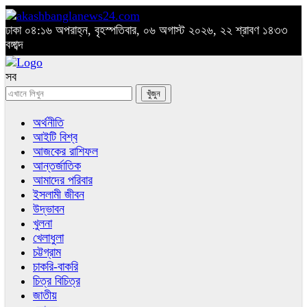
ঢাকা
০৪:১৬ অপরাহ্ন, বৃহস্পতিবার, ০৬ অগাস্ট ২০২৬, ২২ শ্রাবণ ১৪৩৩
বঙ্গাব্দ
সব
অর্থনীতি
আইটি বিশ্ব
আজকের রাশিফল
আন্তর্জাতিক
আমাদের পরিবার
ইসলামী জীবন
উদ্ভাবন
খুলনা
খেলাধুলা
চট্টগ্রাম
চাকরি-বাকরি
চিত্র বিচিত্র
জাতীয়