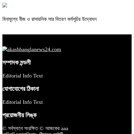
বিনামূল্যে বীজ ও রাসায়নিক সার বিতরণ কর্মসূচির উদ্বোধন
সম্পাদক মন্ডলী
Editorial Info Text
যোগাযোগের ঠিকানা
Editorial Info Text
প্রয়োজনীয় লিঙ্ক
© সর্বস্বত্ব সংরক্ষিত © আজকের aaa