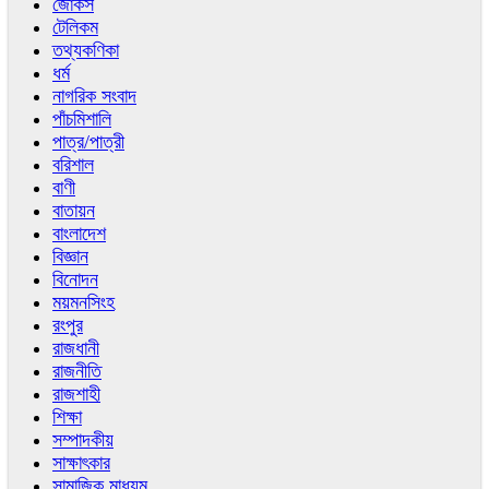
জোকস
টেলিকম
তথ্যকণিকা
ধর্ম
নাগরিক সংবাদ
পাঁচমিশালি
পাত্র/পাত্রী
বরিশাল
বাণী
বাতায়ন
বাংলাদেশ
বিজ্ঞান
বিনোদন
ময়মনসিংহ
রংপুর
রাজধানী
রাজনীতি
রাজশাহী
শিক্ষা
সম্পাদকীয়
সাক্ষাৎকার
সামাজিক মাধ্যম