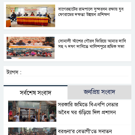
বাগেরহাটের রামপালে সুন্দরবন রক্ষায় যুব
ফোরামের দক্ষতা উন্নয়ন প্রশিক্ষণ
সোনালী আঁশের গৌরব ফিরিয়ে আনার দাবি
সহ ৭ দফা দাবিতে খালিশপুরে শ্রমিক সভা
ট্যাগস :
জনপ্রিয় সংবাদ
সর্বশেষ সংবাদ
সরকারি জমিতে বিএনপি নেতার
অবৈধ ঘর গুঁড়িয়ে দিল প্রশাসন
বরগুনা’র বেতাগী’তে সনাতন