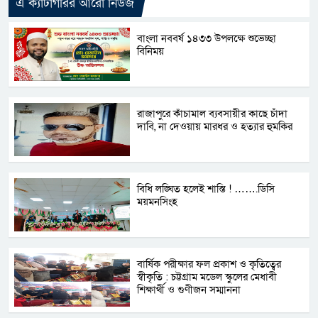
এ ক্যাটাগরির আরো নিউজ
বাংলা নববর্ষ ১৪৩৩ উপলক্ষে শুভেচ্ছা
বিনিময়
রাজাপুরে কাঁচামাল ব্যবসায়ীর কাছে চাঁদা
দাবি, না দেওয়ায় মারধর ও হত্যার হুমকির
বিধি লঙ্ঘিত হলেই শাস্তি ! …….ডিসি
ময়মনসিংহ
বার্ষিক পরীক্ষার ফল প্রকাশ ও কৃতিত্বের
স্বীকৃতি : চট্টগ্রাম মডেল স্কুলের মেধাবী
শিক্ষার্থী ও গুণীজন সম্মাননা