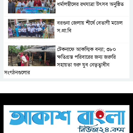
ধর্মালম্বীদের রথযাত্রা উৎসব অনুষ্ঠিত
বরগুনা জেলায় শীর্ষে বেতাগী মডেল
স.প্রা.বি
টেকনাফে আকস্মিক বন্যা; ৩৮০
ক্ষতিগ্রস্ত পরিবারের জন্য জরুরি
সহায়তা শুরু যুব নেতৃত্বাধীন
সংগঠনগুলোর
সচেতন প্রজন্ম গড়ার লক্ষ্যে বেতাগীতে
দুর্নীতি বিরোধী বিতর্ক
টিকটকে অশালীন কনটেন্ট ও অনলাইন
হয়রানির অভিযোগে ব্রাহ্মণবাড়িয়ায়
উদ্বেগ