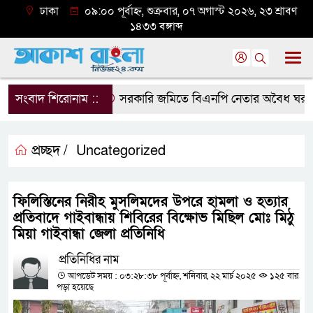
ঢাকা
০৯:০০ পূর্বাহ্ন, শুক্রবার, ০৭ অগাস্ট ২০২৬, ২৩ শ্রাবণ
১৪৩৩ বঙ্গাব্দ
সংবাদ শিরোনাম ::
সরকারি জমিতে বিএনপি নেতার অবৈধ ঘর গুঁড়ি
প্রচ্ছদ /
Uncategorized
ফিলিস্তিনের নিরীহ মুসলিমদের উপরে হামলা ও হত্যার
প্রতিবাদে গাইবান্ধায় শিবিরের বিক্ষোভ মিছিল মোঃ মিঠু
মিয়া গাইবান্ধা জেলা প্রতিনিধি
প্রতিনিধির নাম
আপডেট সময় : ০৩:২৮:৩৮ পূর্বাহ্ন, শনিবার, ২২ মার্চ ২০২৫
১২৫ বার
পড়া হয়েছে