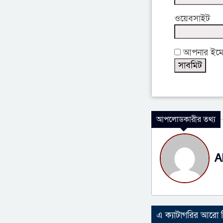
ওয়েবসাইট
আপনার ইমেইল
আপলোডকারীর তথ্য
A
এ ক্যাটাগরির আরো