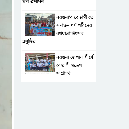
দিল প্রশাসন
বরগুনা’র বেতাগী’তে
সনাতন ধর্মালম্বীদের
রথযাত্রা উৎসব
অনুষ্ঠিত
বরগুনা জেলায় শীর্ষে
বেতাগী মডেল
স.প্রা.বি
টেকনাফে আকস্মিক
বন্যা; ৩৮০ ক্ষতিগ্রস্ত
পরিবারের জন্য
জরুরি সহায়তা শুরু যুব নেতৃত্বাধীন
সংগঠনগুলোর