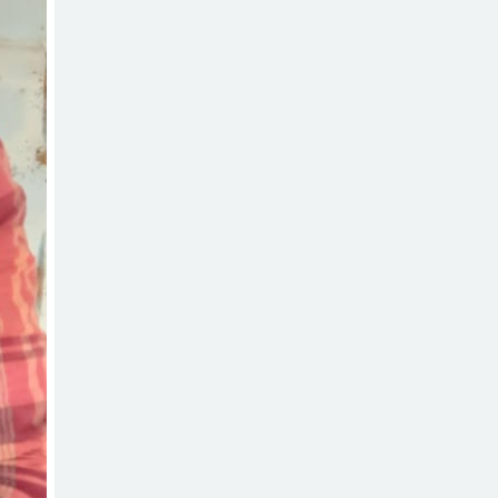
সচেতন প্রজন্ম গড়ার
লক্ষ্যে বেতাগীতে
দুর্নীতি বিরোধী বিতর্ক
টিকটকে অশালীন
কনটেন্ট ও অনলাইন
হয়রানির অভিযোগে
ব্রাহ্মণবাড়িয়ায় উদ্বেগ
বেতাগীতে ঈদুল
আজহা উপলক্ষে
কুরবানির গরু দান,
দুস্থদের মাঝে মাংস বিতরণ
ঈদের নামাজ শেষ না
হতে হতেই হামলা –