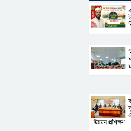
ব
উ
ব
ব
শ
ব
স
ফ
উন্নয়ন প্রশিক্ষণ