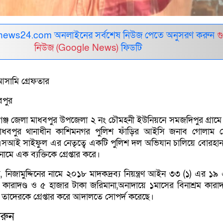
ews24.com অনলাইনের সর্বশেষ নিউজ পেতে অনুসরণ করুন
গ
নিউজ (Google News)
ফিডটি
 আসামি গ্রেফতার
বপুর
হবিগঞ্জ জেলা মাধবপুর উপজেলা ২ নং চৌমহনী ইউনিয়নে সমজদিপুর গ্রাম
মাধবপুর থানাধীন কাশিমনগর পুলিশ ফাঁড়ির আইসি জনাব গোলাম ম
 এএসআই সাইফুল এর নেতৃত্বে একটি পুলিশ দল অভিযান চালিয়ে বোরহান 
ামে এক ব্যক্তিকে গ্রেপ্তার করে।
য়, নিজামুদ্দিনের নামে ২০১৮ মাদকদ্রব্য নিয়ন্ত্রণ আইন ৩৩ (১) এর ১৯
কারাদণ্ড ও ৫ হাজার টাকা জরিমানা,অনাদায়ে ১মাসের বিনাশ্রম কারাদ
শ তাদেরকে গ্রেপ্তার করে আদালতে সোপর্দ করেছে।
রুন