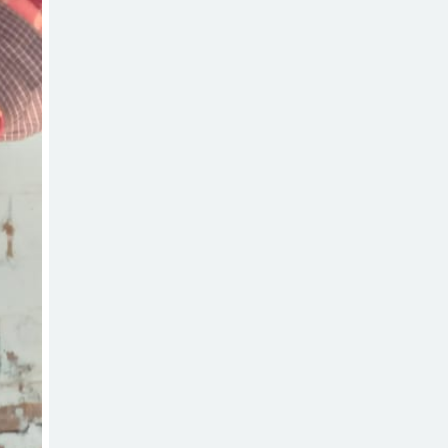
আহত ৬
বরগুনায় তিন
দিনব্যাপী প্রপোজাল
রাইটিং প্রশিক্ষণের
উদ্বোধন
বিনামূল্যে বীজ ও
রাসায়নিক সার
বিতরণ কর্মসূচির
উদ্বোধন