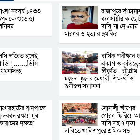
াংলা নববর্ষ ১৪৩৩
রাজাপুরে কাঁচামা
পলক্ষে শুভেচ্ছা
ব্যবসায়ীর কাছে চ
িনিময়
দাবি, না দেওয়ায়
মারধর ও হত্যার হুমকির
িধি লঙ্ঘিত হলেই
বার্ষিক পরীক্ষার 
াস্তি ! …….ডিসি
প্রকাশ ও কৃতিত্বে
ময়মনসিংহ
স্বীকৃতি : চট্টগ্রাম
মডেল স্কুলের মেধাবী শিক্ষার্থী ও
গুণীজন সম্মাননা
াগেরহাটের রামপালে
সোনালী আঁশের
ুন্দরবন রক্ষায় যুব
গৌরব ফিরিয়ে আ
োরামের দক্ষতা
দাবি সহ ৭ দফা
দাবিতে খালিশপুরে শ্রমিক সভা