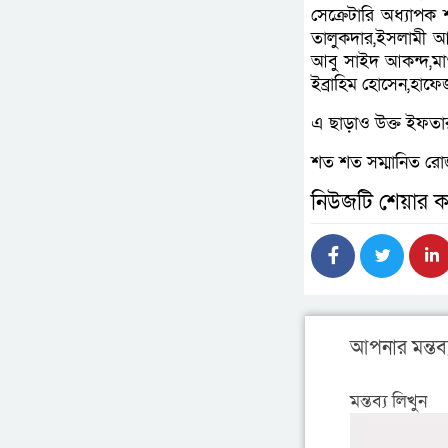
সেক্রেটারি অধ্যাপক
তালুকদার,ইসলামী আ
আবু সাইদ আকন্দ,মা
ইব্রাহিম হোসেন,হাফেজ
এ ছাড়াও উক্ত ইফতার
শত শত সম্মানিত রোজা
নিউজটি শেয়ার ক
আপনার মন্তব্
মন্তব্য লিখুন