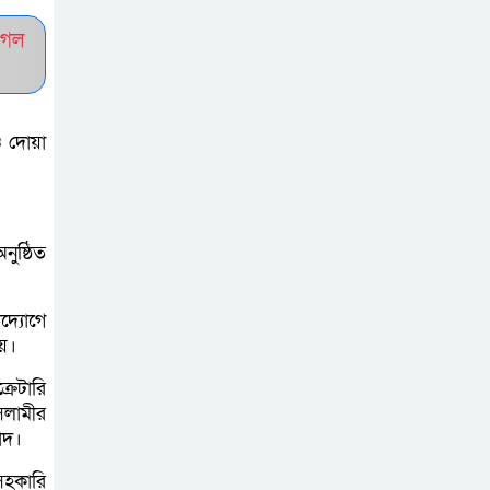
সচেতন প্রজন্ম গড়ার
ুগল
লক্ষ্যে বেতাগীতে
দুর্নীতি বিরোধী বিতর্ক
ও দোয়া
টিকটকে অশালীন
কনটেন্ট ও অনলাইন
হয়রানির অভিযোগে
ব্রাহ্মণবাড়িয়ায় উদ্বেগ
ুষ্ঠিত
বেতাগীতে ঈদুল
্যোগে
আজহা উপলক্ষে
য়।
কুরবানির গরু দান,
রেটারি
দুস্থদের মাঝে মাংস বিতরণ
ইসলামীর
াদ।
ঈদের নামাজ শেষ না
সহকারি
হতে হতেই হামলা –