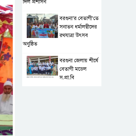
দিল প্রশাসন
বরগুনা’র বেতাগী’তে
সনাতন ধর্মালম্বীদের
রথযাত্রা উৎসব
অনুষ্ঠিত
বরগুনা জেলায় শীর্ষে
বেতাগী মডেল
স.প্রা.বি
টেকনাফে আকস্মিক
বন্যা; ৩৮০ ক্ষতিগ্রস্ত
পরিবারের জন্য
জরুরি সহায়তা শুরু যুব নেতৃত্বাধীন
সংগঠনগুলোর