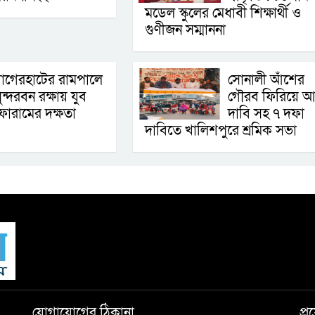
মডেল স্কুলের মেধাবী শিক্ষার্থী ও
গুণীজন সম্মাননা
াগেরহাটের রামপালে
সোনালী আঁশের
ুন্দরবন রক্ষায় যুব
গৌরব ফিরিয়ে আ
োরামের দক্ষতা
দাবি সহ ৭ দফা
দাবিতে খালিশপুরে শ্রমিক সভা
যোগাযোগের ঠিকানা
প্