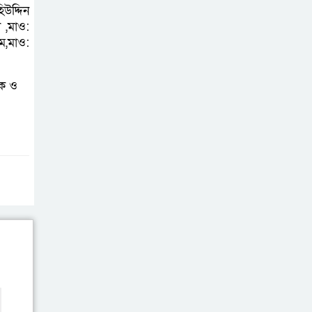
উদ্দিন
আহত ৬
 ,মাও:
ম,মাও:
বরগুনায় তিন
দিনব্যাপী প্রপোজাল
থক ও
রাইটিং প্রশিক্ষণের
উদ্বোধন
বিনামূল্যে বীজ ও
রাসায়নিক সার
বিতরণ কর্মসূচির
উদ্বোধন