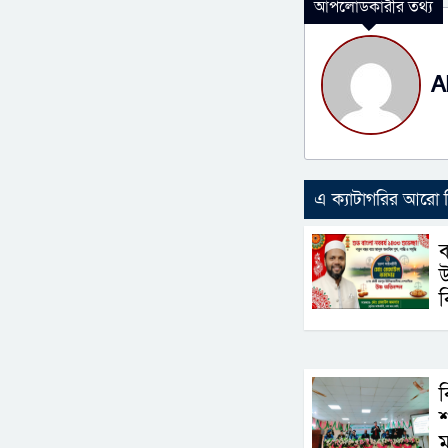
আপলোডকারীর তথ্য
A
এ ক্যাটাগরির আরো
ব
উ
ব
ব
শ