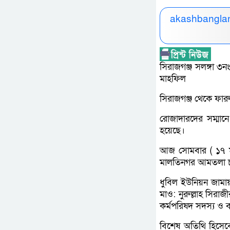
akashbanglan
সিরাজগঞ্জ সলঙ্গা ৩
মাহফিল
সিরাজগঞ্জ থেকে ফা
রোজাদারদের সম্মান
হয়েছে।
আজ সোমবার ( ১৭ মা
মালতিনগর আমতলা চ
ধুবিল ইউনিয়ন জামা
মাও: নুরুল্লাহ সিরাজ
কর্মপরিষদ সদস্য ও 
বিশেষ অতিথি হিসেবে