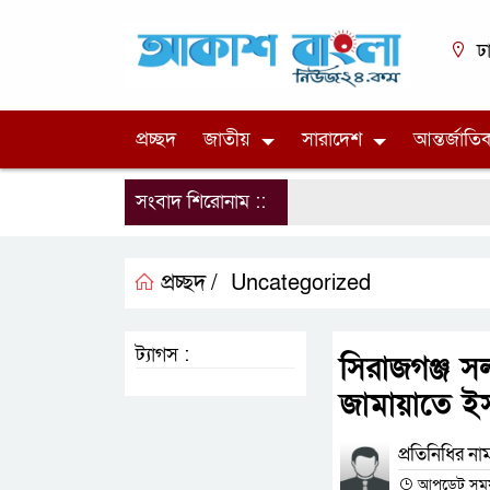
ঢ
প্রচ্ছদ
জাতীয়
সারাদেশ
আন্তর্জাতি
সংবাদ শিরোনাম ::
প্রচ্ছদ /
Uncategorized
ট্যাগস :
সিরাজগঞ্জ স
জামায়াতে ই
প্রতিনিধির না
আপডেট সময় :