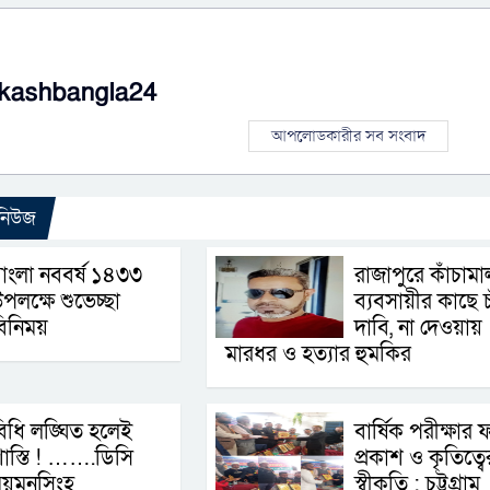
kashbangla24
আপলোডকারীর সব সংবাদ
 নিউজ
াংলা নববর্ষ ১৪৩৩
রাজাপুরে কাঁচামা
পলক্ষে শুভেচ্ছা
ব্যবসায়ীর কাছে চ
িনিময়
দাবি, না দেওয়ায়
মারধর ও হত্যার হুমকির
িধি লঙ্ঘিত হলেই
বার্ষিক পরীক্ষার 
াস্তি ! …….ডিসি
প্রকাশ ও কৃতিত্বে
ময়মনসিংহ
স্বীকৃতি : চট্টগ্রাম