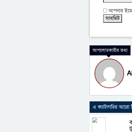
আপনার ইমেইল
আপলোডকারীর তথ্য
A
এ ক্যাটাগরির আরো
ব
উ