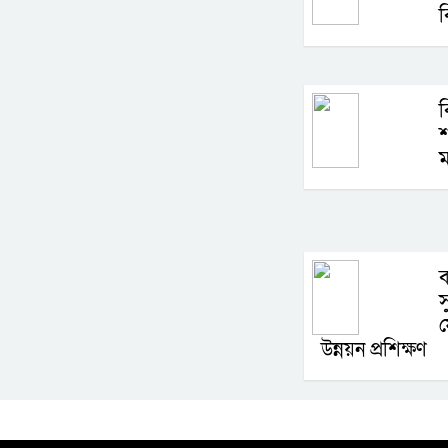
ব
ব
শ
ব
স
ফ
উন্নয়ন প্রশিক্ষণ