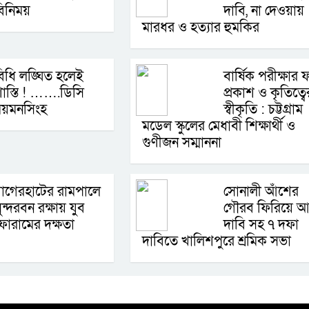
িনিময়
দাবি, না দেওয়ায়
মারধর ও হত্যার হুমকির
িধি লঙ্ঘিত হলেই
বার্ষিক পরীক্ষার 
াস্তি ! …….ডিসি
প্রকাশ ও কৃতিত্বে
ময়মনসিংহ
স্বীকৃতি : চট্টগ্রাম
মডেল স্কুলের মেধাবী শিক্ষার্থী ও
গুণীজন সম্মাননা
াগেরহাটের রামপালে
সোনালী আঁশের
ুন্দরবন রক্ষায় যুব
গৌরব ফিরিয়ে আ
োরামের দক্ষতা
দাবি সহ ৭ দফা
দাবিতে খালিশপুরে শ্রমিক সভা