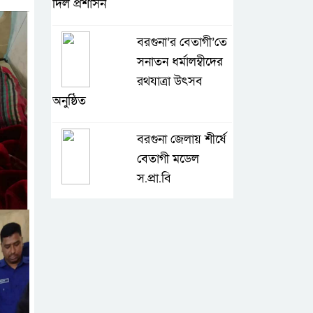
দিল প্রশাসন
বরগুনা’র বেতাগী’তে
সনাতন ধর্মালম্বীদের
রথযাত্রা উৎসব
অনুষ্ঠিত
বরগুনা জেলায় শীর্ষে
বেতাগী মডেল
স.প্রা.বি
টেকনাফে আকস্মিক
বন্যা; ৩৮০ ক্ষতিগ্রস্ত
পরিবারের জন্য
জরুরি সহায়তা শুরু যুব নেতৃত্বাধীন
সংগঠনগুলোর