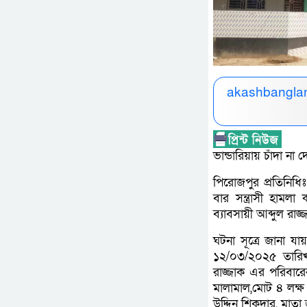
akashbanglan
ভান্ডারিয়ায় চাঁদা না
পিরোজপুর প্রতিনিধিঃ
বার সন্ত্রাসী হা
ব্যাবসায়ী আব্দুল রাজ্
ঘটনা সূত্রে জানা য
১২/০৩/২০২৫ তারিখ ব
রাজ্জাক এর পরিবা
মালামাল,মোট ৪ লক্ষ 
উদ্দিন শিকদার, মাত