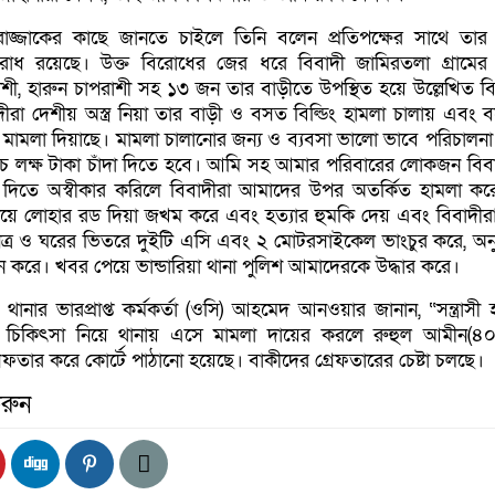
 রাজ্জাকের কাছে জানতে চাইলে তিনি বলেন প্রতিপক্ষের সাথে তার
িরোধ রয়েছে। উক্ত বিরোধের জের ধরে বিবাদী জামিরতলা গ্রামের
াশী, হারুন চাপরাশী সহ ১৩ জন তার বাড়ীতে উপস্থিত হয়ে উল্লেখিত বি
ীরা দেশীয় অস্ত্র নিয়া তার বাড়ী ও বসত বিল্ডিং হামলা চালায় এবং ব
ে মামলা দিয়াছে। মামলা চালানোর জন্য ও ব্যবসা ভালো ভাবে পরিচালন
চ লক্ষ টাকা চাঁদা দিতে হবে। আমি সহ আমার পরিবারের লোকজন বিব
া দিতে অস্বীকার করিলে বিবাদীরা আমাদের উপর অতর্কিত হামলা ক
ায়ে লোহার রড দিয়া জখম করে এবং হত্যার হুমকি দেয় এবং বিবাদীর
ত্র ও ঘরের ভিতরে দুইটি এসি এবং ২ মোটরসাইকেল ভাংচুর করে, অন
ধন করে। খবর পেয়ে ভান্ডারিয়া থানা পুলিশ আমাদেরকে উদ্ধার করে।
া থানার ভারপ্রাপ্ত কর্মকর্তা (ওসি) আহমেদ আনওয়ার জানান, “সন্ত্রাসী
 চিকিৎসা নিয়ে থানায় এসে মামলা দায়ের করলে রুহুল আমীন(৪০
তার করে কোর্টে পাঠানো হয়েছে। বাকীদের গ্রেফতারের চেষ্টা চলছে।
রুন