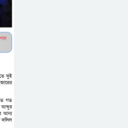
সচেতন প্রজন্ম গড়ার
লক্ষ্যে বেতাগীতে
দুর্নীতি বিরোধী বিতর্ক
ুগল
টিকটকে অশালীন
কনটেন্ট ও অনলাইন
হয়রানির অভিযোগে
ব্রাহ্মণবাড়িয়ায় উদ্বেগ
তে দুই
বেতাগীতে ঈদুল
াজারের
আজহা উপলক্ষে
কুরবানির গরু দান,
িতে গত
দুস্থদের মাঝে মাংস বিতরণ
আব্দুর
র আন্য
ঈদের নামাজ শেষ না
া দলিল
হতে হতেই হামলা –