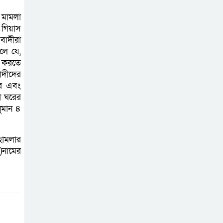
আহত ৬
 মামলা
 গিয়াস
বাদীরা
বরগুনায় তিন
লে যে,
দিনব্যাপী প্রপোজাল
া করতে
রাইটিং প্রশিক্ষণের
াদীদের
উদ্বোধন
রে এবং
া ঘরের
ুমান ৪
বিনামূল্যে বীজ ও
রাসায়নিক সার
বিতরণ কর্মসূচির
 হামলার
)নামের
উদ্বোধন