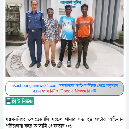
akashbanglanews24.com অনলাইনের সর্বশেষ নিউজ পেতে অনুসরণ
করুন
গুগল নিউজ (Google News)
ফিডটি
.
ময়মনসিংহ কোতোয়ালি মডেল থানার গত ২৪ ঘন্টায় অভিযান
পরিচালনা করে আসামি গ্রেফতার ০৩