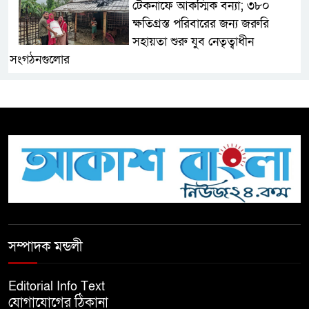
টেকনাফে আকস্মিক বন্যা; ৩৮০
ক্ষতিগ্রস্ত পরিবারের জন্য জরুরি
সহায়তা শুরু যুব নেতৃত্বাধীন
সংগঠনগুলোর
সচেতন প্রজন্ম গড়ার লক্ষ্যে বেতাগীতে
দুর্নীতি বিরোধী বিতর্ক
টিকটকে অশালীন কনটেন্ট ও অনলাইন
হয়রানির অভিযোগে ব্রাহ্মণবাড়িয়ায়
উদ্বেগ
বেতাগীতে ঈদুল আজহা উপলক্ষে
সম্পাদক মন্ডলী
কুরবানির গরু দান, দুস্থদের মাঝে মাংস
বিতরণ
Editorial Info Text
যোগাযোগের ঠিকানা
ঈদের নামাজ শেষ না হতে হতেই