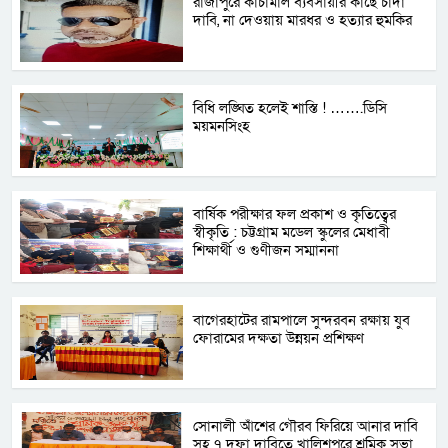
রাজাপুরে কাঁচামাল ব্যবসায়ীর কাছে চাঁদা
দাবি, না দেওয়ায় মারধর ও হত্যার হুমকির
বিধি লঙ্ঘিত হলেই শাস্তি ! …….ডিসি
ময়মনসিংহ
বার্ষিক পরীক্ষার ফল প্রকাশ ও কৃতিত্বের
স্বীকৃতি : চট্টগ্রাম মডেল স্কুলের মেধাবী
শিক্ষার্থী ও গুণীজন সম্মাননা
বাগেরহাটের রামপালে সুন্দরবন রক্ষায় যুব
ফোরামের দক্ষতা উন্নয়ন প্রশিক্ষণ
সোনালী আঁশের গৌরব ফিরিয়ে আনার দাবি
সহ ৭ দফা দাবিতে খালিশপুরে শ্রমিক সভা