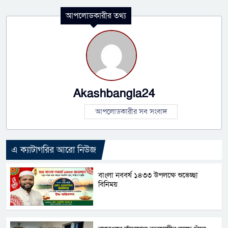
আপলোডকারীর তথ্য
Akashbangla24
আপলোডকারীর সব সংবাদ
এ ক্যাটাগরির আরো নিউজ
বাংলা নববর্ষ ১৪৩৩ উপলক্ষে শুভেচ্ছা
বিনিময়