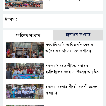
ট্যাগস :
জনপ্রিয় সংবাদ
সর্বশেষ সংবাদ
সরকারি জমিতে বিএনপি নেতার
অবৈধ ঘর গুঁড়িয়ে দিল প্রশাসন
বরগুনা’র বেতাগী’তে সনাতন
ধর্মালম্বীদের রথযাত্রা উৎসব অনুষ্ঠিত
বরগুনা জেলায় শীর্ষে বেতাগী মডেল
স.প্রা.বি