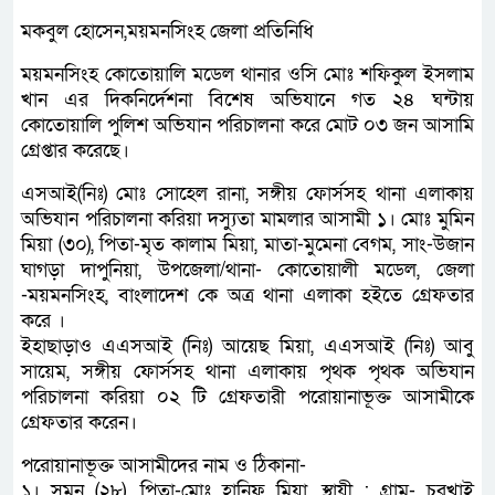
মকবুল হোসেন,ময়মনসিংহ জেলা প্রতিনিধি
ময়মনসিংহ কোতোয়ালি মডেল থানার ওসি মোঃ শফিকুল ইসলাম
খান এর দিকনির্দেশনা বিশেষ অভিযানে গত ২৪ ঘন্টায়
কোতোয়ালি পুলিশ অভিযান পরিচালনা করে মোট ০৩ জন আসামি
গ্রেপ্তার করেছে।
এসআই(নিঃ) মোঃ সোহেল রানা, সঙ্গীয় ফোর্সসহ থানা এলাকায়
অভিযান পরিচালনা করিয়া দস্যুতা মামলার আসামী ১। মোঃ মুমিন
মিয়া (৩০), পিতা-মৃত কালাম মিয়া, মাতা-মুমেনা বেগম, সাং-উজান
ঘাগড়া দাপুনিয়া, উপজেলা/থানা- কোতোয়ালী মডেল, জেলা
-ময়মনসিংহ, বাংলাদেশ কে অত্র থানা এলাকা হইতে গ্রেফতার
করে ।
ইহাছাড়াও এএসআই (নিঃ) আয়েছ মিয়া, এএসআই (নিঃ) আবু
সায়েম, সঙ্গীয় ফোর্সসহ থানা এলাকায় পৃথক পৃথক অভিযান
পরিচালনা করিয়া ০২ টি গ্রেফতারী পরোয়ানাভূক্ত আসামীকে
গ্রেফতার করেন।
পরোয়ানাভূক্ত আসামীদের নাম ও ঠিকানা-
১। সুমন (২৮), পিতা-মোঃ হানিফ মিয়া, স্থায়ী : গ্রাম- চুরখাই