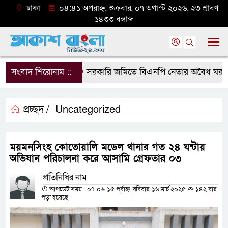
ঢাকা
০৪:৪১ অপরাহ্ন, শুক্রবার, ০৭ অগাস্ট ২০২৬, ২৩ শ্রাবণ
১৪৩৩ বঙ্গাব্দ
সংবাদ শিরোনাম ::
সরকারি জমিতে বিএনপি নেতার অবৈধ ঘর গুঁড়িয়
প্রচ্ছদ /
Uncategorized
ময়মনসিংহ কোতোয়ালি মডেল থানার গত ২৪ ঘন্টায়
অভিযান পরিচালনা করে আসামি গ্রেফতার ০৩
প্রতিনিধির নাম
আপডেট সময় : ০৭:০৬:১৫ পূর্বাহ্ন, রবিবার, ১৬ মার্চ ২০২৫
১৪২ বার
পড়া হয়েছে