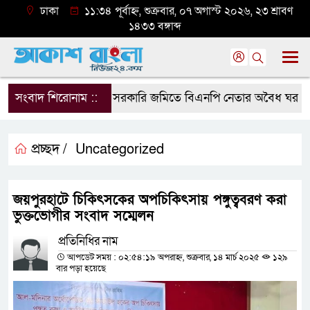
ঢাকা
১১:৩৪ পূর্বাহ্ন, শুক্রবার, ০৭ অগাস্ট ২০২৬, ২৩ শ্রাবণ
১৪৩৩ বঙ্গাব্দ
সংবাদ শিরোনাম ::
সরকারি জমিতে বিএনপি নেতার অবৈধ ঘর গুঁড়িয়ে
প্রচ্ছদ /
Uncategorized
জয়পুরহাটে চিকিৎসকের অপচিকিৎসায় পঙ্গুত্ববরণ করা
ভুক্তভোগীর সংবাদ সম্মেলন
প্রতিনিধির নাম
আপডেট সময় : ০২:৫৪:১৯ অপরাহ্ন, শুক্রবার, ১৪ মার্চ ২০২৫
১২৯
বার পড়া হয়েছে