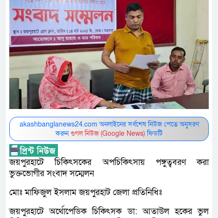
akashbanglanews24.com অনলাইনের সর্বশেষ নিউজ পেতে অনুসরণ
করুন
গুগল নিউজ (Google News)
ফিডটি
জয়পুরহাটে চিকিৎসকের অপচিকিৎসায় পঙ্গুত্ববরণ করা
ভুক্তভোগীর সংবাদ সম্মেলন
মোঃ মাফিজুল ইসলাম জয়পুরহাট জেলা প্রতিনিধিঃ
জয়পুরহাটে অর্থোপেডিক চিকিৎসক ডা: আতাউল হকের ভুল