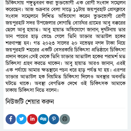
চিকিৎসায় পঙ্গুত্ববরণ করা ভুক্তভোগী এক রোগী সংবাদ সম্মেলন
করেছেন। আজ শুক্রবার বেলা সাড়ে ১১টায় জয়পুরহাট প্রেসক্লাবে
সংবাদ সম্মেলনে লিখিত অভিযোগ করেন ভুক্তভোগী রোগী
জয়পুরহাট সদর উপজেলার দোগাছি বোর্ডঘর গ্রামের আবু বক্করের
ছেলে আবু হায়াত। আবু হায়াত অভিযোগে জানান, দুর্ঘটনায় তার
ডান পায়ের হাড় ভেঙে গেলে তিনি ডাক্তার আতাউল হকের
শরণাপন্ন হন। গত ২০২৩ সালের ২০ নভেম্বর নগদ টাকা নিয়ে
জয়পুরহাট শহরের একটি বেসরকারি চিকিৎসা প্রতিষ্ঠানে চিকিৎসা
প্রদান করেন।সেই থেকে তিনি ডাক্তার আতাউল হকের পরামর্শ মত
চিকিৎসা গ্রহণ করতে থাকেন। আবু হায়াত আরও জানান, এরই
এক পর্যায়ে আমার ক্ষতস্থানে পচন ধরে হাড় পর্যন্ত ঘা হয়। এরপর
ডাক্তার আতাউল হক নিয়মিত চিকিৎসা দিলেও অবস্থার অবনতি
ঘটতে থাকে। অবস্থা বেগতিক দেখে ওই চিকিৎসক আমাকে
ঢাকায় চিকিৎসা নিতে বলেন।
নিউজটি শেয়ার করুন