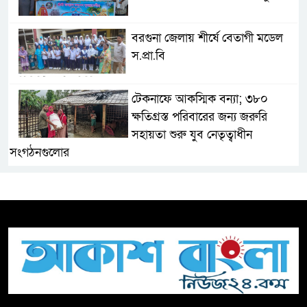
বরগুনা জেলায় শীর্ষে বেতাগী মডেল
স.প্রা.বি
টেকনাফে আকস্মিক বন্যা; ৩৮০
ক্ষতিগ্রস্ত পরিবারের জন্য জরুরি
সহায়তা শুরু যুব নেতৃত্বাধীন
সংগঠনগুলোর
সচেতন প্রজন্ম গড়ার লক্ষ্যে বেতাগীতে
দুর্নীতি বিরোধী বিতর্ক
টিকটকে অশালীন কনটেন্ট ও অনলাইন
হয়রানির অভিযোগে ব্রাহ্মণবাড়িয়ায়
উদ্বেগ