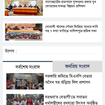
বাগেরহাটের রামপালে সুন্দরবন রক্ষায় যুব
ফোরামের দক্ষতা উন্নয়ন প্রশিক্ষণ
সোনালী আঁশের গৌরব ফিরিয়ে আনার দাবি
সহ ৭ দফা দাবিতে খালিশপুরে শ্রমিক সভা
ট্যাগস :
জনপ্রিয় সংবাদ
সর্বশেষ সংবাদ
সরকারি জমিতে বিএনপি নেতার
অবৈধ ঘর গুঁড়িয়ে দিল প্রশাসন
বরগুনা’র বেতাগী’তে সনাতন
ধর্মালম্বীদের রথযাত্রা উৎসব অনুষ্ঠিত