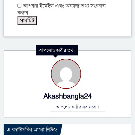
আপনার ইমেইল এবং অন্যান্য তথ্য সংরক্ষন
করুন
আপলোডকারীর তথ্য
Akashbangla24
আপলোডকারীর সব সংবাদ
এ ক্যাটাগরির আরো নিউজ