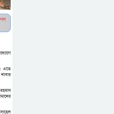
সচেতন প্রজন্ম গড়ার
লক্ষ্যে বেতাগীতে
ুগল
দুর্নীতি বিরোধী বিতর্ক
টিকটকে অশালীন
কনটেন্ট ও অনলাইন
হয়রানির অভিযোগে
দ্যোগে
ব্রাহ্মণবাড়িয়ায় উদ্বেগ
য়। এতে
বেতাগীতে ঈদুল
 খাবার
আজহা উপলক্ষে
কুরবানির গরু দান,
 রহমান
দুস্থদের মাঝে মাংস বিতরণ
আমাদের
ঈদের নামাজ শেষ না
 সোহেল
হতে হতেই হামলা –