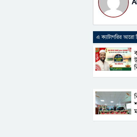
A
এ ক্যাটাগরির আরো
ব
উ
ব
ব
শ