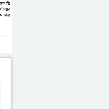
সভাপতি
আহত ৬
সিনিয়র
্যান্য
বরগুনায় তিন
দিনব্যাপী প্রপোজাল
রাইটিং প্রশিক্ষণের
উদ্বোধন
বিনামূল্যে বীজ ও
রাসায়নিক সার
বিতরণ কর্মসূচির
উদ্বোধন