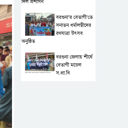
দিল প্রশাসন
বরগুনা’র বেতাগী’তে
সনাতন ধর্মালম্বীদের
রথযাত্রা উৎসব
অনুষ্ঠিত
বরগুনা জেলায় শীর্ষে
বেতাগী মডেল
স.প্রা.বি
টেকনাফে আকস্মিক
বন্যা; ৩৮০ ক্ষতিগ্রস্ত
পরিবারের জন্য
জরুরি সহায়তা শুরু যুব নেতৃত্বাধীন
সংগঠনগুলোর