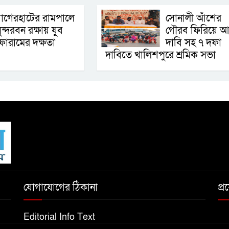
াগেরহাটের রামপালে
সোনালী আঁশের
ুন্দরবন রক্ষায় যুব
গৌরব ফিরিয়ে আ
োরামের দক্ষতা
দাবি সহ ৭ দফা
দাবিতে খালিশপুরে শ্রমিক সভা
যোগাযোগের ঠিকানা
প্
Editorial Info Text