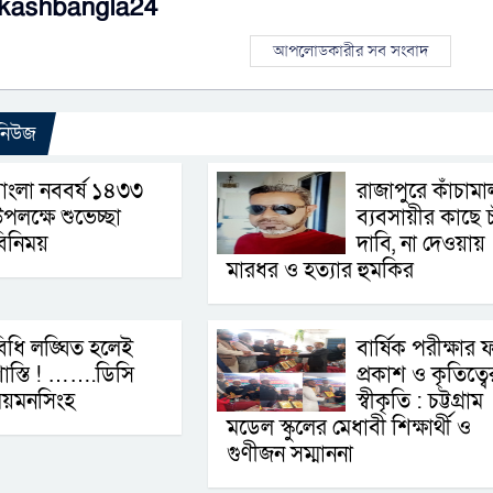
kashbangla24
আপলোডকারীর সব সংবাদ
 নিউজ
াংলা নববর্ষ ১৪৩৩
রাজাপুরে কাঁচামা
পলক্ষে শুভেচ্ছা
ব্যবসায়ীর কাছে চ
িনিময়
দাবি, না দেওয়ায়
মারধর ও হত্যার হুমকির
িধি লঙ্ঘিত হলেই
বার্ষিক পরীক্ষার 
াস্তি ! …….ডিসি
প্রকাশ ও কৃতিত্বে
ময়মনসিংহ
স্বীকৃতি : চট্টগ্রাম
মডেল স্কুলের মেধাবী শিক্ষার্থী ও
গুণীজন সম্মাননা