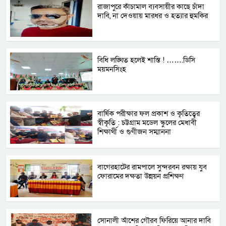
রাজাপুরে কাঁচামাল ব্যবসায়ীর কাছে চাঁদা
দাবি, না দেওয়ায় মারধর ও হত্যার হুমকির
বিধি লঙ্ঘিত হলেই শাস্তি ! …….ডিসি
ময়মনসিংহ
বার্ষিক পরীক্ষার ফল প্রকাশ ও কৃতিত্বের
স্বীকৃতি : চট্টগ্রাম মডেল স্কুলের মেধাবী
শিক্ষার্থী ও গুণীজন সম্মাননা
বাগেরহাটের রামপালে সুন্দরবন রক্ষায় যুব
ফোরামের দক্ষতা উন্নয়ন প্রশিক্ষণ
সোনালী আঁশের গৌরব ফিরিয়ে আনার দাবি