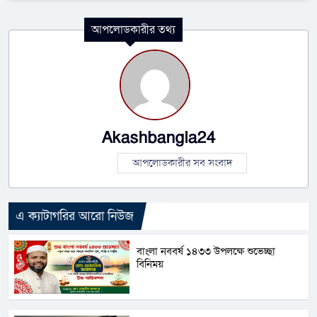
আপলোডকারীর তথ্য
Akashbangla24
আপলোডকারীর সব সংবাদ
এ ক্যাটাগরির আরো নিউজ
বাংলা নববর্ষ ১৪৩৩ উপলক্ষে শুভেচ্ছা
বিনিময়