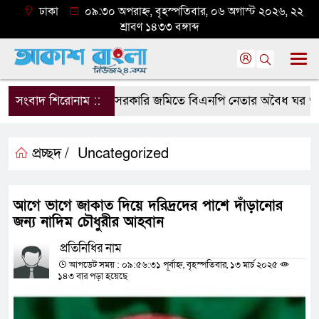
ঢাকা
০৯:৩০ অপরাহ্ন, বৃহস্পতিবার, ০৬ অগাস্ট ২০২৬, ২২
শ্রাবণ ১৪৩৩ বঙ্গাব্দ
সংবাদ শিরোনাম ::
সরকারি জমিতে বিএনপি নেতার অবৈধ ঘর গুঁড়িয়ে 
প্রচ্ছদ /
Uncategorized
আগে ভাগে জাকাত দিয়ে দরিদ্রদের পাশে দাঁড়ানোর
জন্য নাদিম চৌধুরীর আহবান
প্রতিনিধির নাম
আপডেট সময় : ০৯:৫৬:৩১ পূর্বাহ্ন, বৃহস্পতিবার, ১৩ মার্চ ২০২৫
১৪৩ বার পড়া হয়েছে