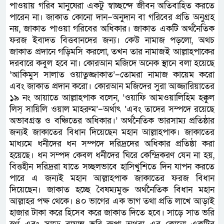
পাওয়ায় গরিব মানুষেরা একটু স্বাচ্ছন্দে জীবন অতিবাহিত করতে
পারেন না। জাকাত কোনো দান–অনুদান বা গরিবের প্রতি অনুগ্রহ
নয়, জাকাত পাওয়া গরিবের অধিকার। জাকাত একটি অর্থনৈতিক
ফরজ ইবাদত বিত্তবানদের জন্য। কেউ নামাজ পড়লো, অথচ
জাকাত প্রদানে গড়িমসি করলো, তখন তার নামাজই আল্লাহপাকের
দরবারে কবুল হবে না। কোরআন মজিদে অনেক স্থানে বলা হয়েছে
‘আকিমুস সালাত ওয়াতুজ্জাকাত’–তোমরা নামাজ কায়েম করো
এবং জাকাত প্রদান করো। কোরআন মজিদের সুরা আজ্জারিয়াতের
১৯ নং আয়াতে আল্লাহপাক বলেন, ‘ওয়াফি আমওয়ালিহিম হক্কুল
লিস্‌ সায়িলি ওয়াল মাহরুম’–অর্থাৎ ‘এবং তাদের সম্পদে রয়েছে
অভাবগ্রস্ত ও বঞ্চিতের অধিকার।’ অর্থনৈতিক ভারসাম্য প্রতিষ্ঠার
জন্যই জাকাতের বিধান দিয়েছেন মহান আল্লাহপাক। জাকাতের
মাধ্যমে ধনীদের ধন সম্পদে দরিদ্রদের অধিকার প্রতিষ্ঠা করা
হয়েছে। ধন সম্পদ কেবল ধনীদের ঘিরে কেন্দ্রিকরণ যেন না হয়,
বিত্তহীন দরিদ্ররা যাতে সচ্ছলভাবে হাসিখুশিতে দিন যাপন করতে
পারে এ জন্যই মহান আল্লাহপাক জাকাতের ফরজ বিধান
দিয়েছেন। জাকাত হচ্ছে বৈষম্যমুক্ত অর্থনৈতিক বিধান মহান
আল্লাহর পক্ষ থেকে। ৪০ ভাগের এক ভাগ তথা প্রতি লাখে আড়াই
হাজার টাকা করে হিসেব করে জাকাত দিতে হবে। সাড়ে সাত ভরি