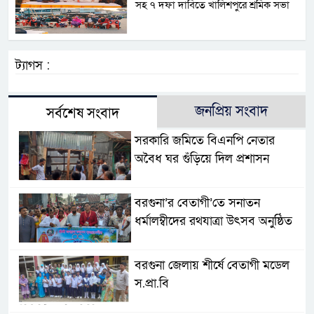
সহ ৭ দফা দাবিতে খালিশপুরে শ্রমিক সভা
ট্যাগস :
জনপ্রিয় সংবাদ
সর্বশেষ সংবাদ
সরকারি জমিতে বিএনপি নেতার
অবৈধ ঘর গুঁড়িয়ে দিল প্রশাসন
বরগুনা’র বেতাগী’তে সনাতন
ধর্মালম্বীদের রথযাত্রা উৎসব অনুষ্ঠিত
বরগুনা জেলায় শীর্ষে বেতাগী মডেল
স.প্রা.বি