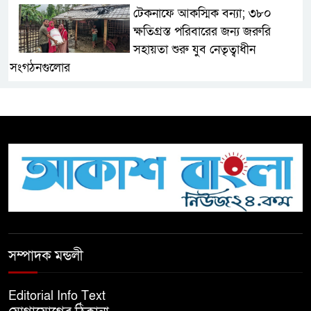
টেকনাফে আকস্মিক বন্যা; ৩৮০
ক্ষতিগ্রস্ত পরিবারের জন্য জরুরি
সহায়তা শুরু যুব নেতৃত্বাধীন
সংগঠনগুলোর
সচেতন প্রজন্ম গড়ার লক্ষ্যে বেতাগীতে
দুর্নীতি বিরোধী বিতর্ক
টিকটকে অশালীন কনটেন্ট ও অনলাইন
হয়রানির অভিযোগে ব্রাহ্মণবাড়িয়ায়
উদ্বেগ
বেতাগীতে ঈদুল আজহা উপলক্ষে
সম্পাদক মন্ডলী
কুরবানির গরু দান, দুস্থদের মাঝে মাংস
বিতরণ
Editorial Info Text