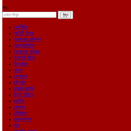
সব
অর্থনীতি
আইটি বিশ্ব
আজকের রাশিফল
আন্তর্জাতিক
আমাদের পরিবার
ইসলামী জীবন
উদ্ভাবন
খুলনা
খেলাধুলা
চট্টগ্রাম
চাকরি-বাকরি
চিত্র বিচিত্র
জাতীয়
জোকস
টেলিকম
তথ্যকণিকা
ধর্ম