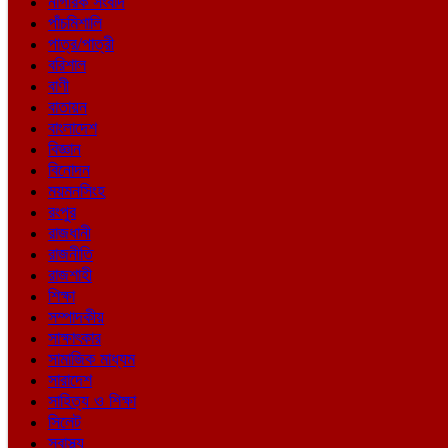
নাগরিক সংবাদ
পাঁচমিশালি
পাত্র/পাত্রী
বরিশাল
বাণী
বাতায়ন
বাংলাদেশ
বিজ্ঞান
বিনোদন
ময়মনসিংহ
রংপুর
রাজধানী
রাজনীতি
রাজশাহী
শিক্ষা
সম্পাদকীয়
সাক্ষাৎকার
সামাজিক মাধ্যম
সারাদেশ
সাহিত্য ও শিক্ষা
সিলেট
স্বাস্থ্য