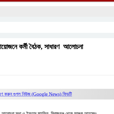
 আয়োজনে কর্মী বৈঠক, সাধারণ আলোচনা
রণ করুন
গুগল নিউজ (Google News)
ফিডটি
ধারণ আলোচনা সভা ও ইফতার মাহফিল সিরাজগঞ্জ থেকে ফারুক আহমেদঃ