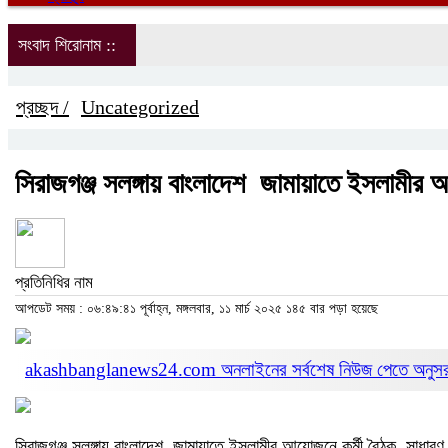
সংবাদ শিরোনাম ::
প্রচ্ছদ /
Uncategorized
সিরাজগঞ্জ সলঙ্গায় বাংলাদেশ জামায়াতে ইসলামীর
প্রতিনিধির নাম
আপডেট সময় : ০৬:৪৯:৪১ পূর্বাহ্ন, মঙ্গলবার, ১১ মার্চ ২০২৫
১৪৫ বার পড়া হয়েছে
akashbanglanews24.com অনলাইনের সর্বশেষ নিউজ পেতে অনুস
সিরাজগঞ্জ সলঙ্গায় বাংলাদেশ জামায়াতে ইসলামীর আয়োজনে কর্মী বৈঠক, সা