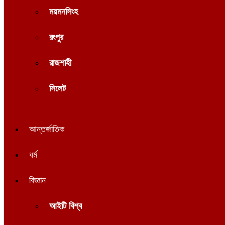
ময়মনসিংহ
রংপুর
রাজশাহী
সিলেট
আন্তর্জাতিক
ধর্ম
বিজ্ঞান
আইটি বিশ্ব