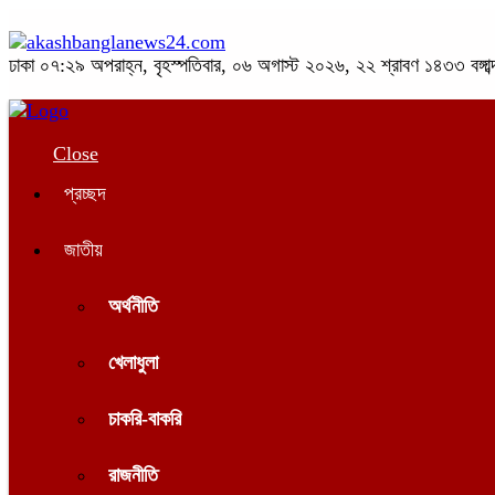
ঢাকা
০৭:২৯ অপরাহ্ন, বৃহস্পতিবার, ০৬ অগাস্ট ২০২৬, ২২ শ্রাবণ ১৪৩৩ বঙ্গাব্
Close
প্রচ্ছদ
জাতীয়
অর্থনীতি
খেলাধুলা
চাকরি-বাকরি
রাজনীতি