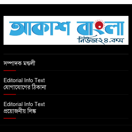
দুর্নীতি বিরোধী বিতর্ক
টিকটকে অশালীন কনটেন্ট ও অনলাইন
হয়রানির অভিযোগে ব্রাহ্মণবাড়িয়ায়
উদ্বেগ
বেতাগীতে ঈদুল আজহা উপলক্ষে
সম্পাদক মন্ডলী
কুরবানির গরু দান, দুস্থদের মাঝে মাংস
বিতরণ
Editorial Info Text
যোগাযোগের ঠিকানা
ঈদের নামাজ শেষ না হতে হতেই
হামলা – আহত ৬
Editorial Info Text
প্রয়োজনীয় লিঙ্ক
বরগুনায় তিন দিনব্যাপী প্রপোজাল
রাইটিং প্রশিক্ষণের উদ্বোধন