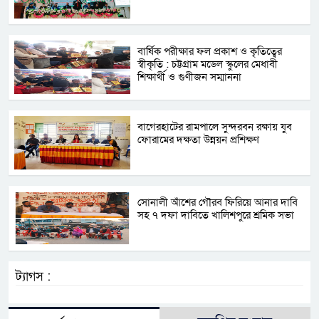
বার্ষিক পরীক্ষার ফল প্রকাশ ও কৃতিত্বের
স্বীকৃতি : চট্টগ্রাম মডেল স্কুলের মেধাবী
শিক্ষার্থী ও গুণীজন সম্মাননা
বাগেরহাটের রামপালে সুন্দরবন রক্ষায় যুব
ফোরামের দক্ষতা উন্নয়ন প্রশিক্ষণ
সোনালী আঁশের গৌরব ফিরিয়ে আনার দাবি
সহ ৭ দফা দাবিতে খালিশপুরে শ্রমিক সভা
ট্যাগস :