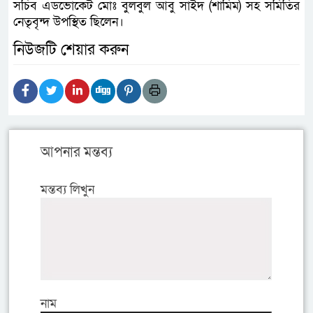
সচিব এডভোকেট মোঃ বুলবুল আবু সাইদ (শামিম) সহ সমিতির
নেতৃবৃন্দ উপস্থিত ছিলেন।
নিউজটি শেয়ার করুন
আপনার মন্তব্য
মন্তব্য লিখুন
নাম