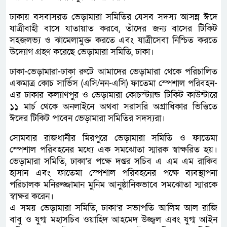
ঢাকায় বসবাসরত ভেড়ামারা সমিতির যেসব সদস্য আসন্ন ঈদে
যাত্রীবাহী বাসে যাতায়াত করবে, তাঁদের জন্য বাসের টিকিট
সহজলভ্য ও ঝামেলামুক্ত করতে এবং যাত্রীসেবা নিশ্চিত করতে
উদ্যোগ গ্রহণ করেছে ভেড়ামারা সমিতি, ঢাকা।
ঢাকা-ভেড়ামারা-ঢাকা রুটে আমাদের ভেড়ামারা থেকে পরিচালিত
একমাত্র কোচ সার্ভিস (এসি/নন-এসি) ফাতেমা স্পেশাল পরিবহন-
এর ঢাকার কল্যাণপুর ও ভেড়ামারা কোচস্ট্যান্ড টিকিট কাউন্টারে
১১ মার্চ থেকে অনলাইনে অথবা সরাসরি অগ্রাধিকার ভিত্তিতে
ঈদের টিকিট পাবেন ভেড়ামারা সমিতির সদস্যরা।
সোমবার রাজধানীর মিরপুরে ভেড়ামারা সমিতি ও ফাতেমা
স্পেশাল পরিবহনের মধ্যে এক সমঝোতা স্মারক স্বাক্ষরিত হয়।
ভেড়ামারা সমিতি, ঢাকা’র পক্ষে দপ্তর সচিব এ এম এম রাকিব
হাসান এবং ফাতেমা স্পেশাল পরিবহনের পক্ষে ব্যবস্থাপনা
পরিচালক মনিরুজ্জামান মুনিম আনুষ্ঠানিকভাবে সমঝোতা স্মারকে
স্বাক্ষর করেন।
এ সময় ভেড়ামারা সমিতি, ঢাকা’র সভাপতি আলিম আল রাজি
বাবু ও যুগ্ম মহাসচিব ওয়াহিদ আহমেদ উজ্জ্বল এবং যুগ্ম আইন