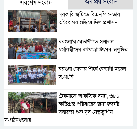
জনপ্রিয় সংবাদ
সর্বশেষ সংবাদ
সরকারি জমিতে বিএনপি নেতার
অবৈধ ঘর গুঁড়িয়ে দিল প্রশাসন
বরগুনা’র বেতাগী’তে সনাতন
ধর্মালম্বীদের রথযাত্রা উৎসব অনুষ্ঠিত
বরগুনা জেলায় শীর্ষে বেতাগী মডেল
স.প্রা.বি
টেকনাফে আকস্মিক বন্যা; ৩৮০
ক্ষতিগ্রস্ত পরিবারের জন্য জরুরি
সহায়তা শুরু যুব নেতৃত্বাধীন
সংগঠনগুলোর
সচেতন প্রজন্ম গড়ার লক্ষ্যে বেতাগীতে