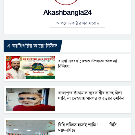
Akashbangla24
আপলোডকারীর সব সংবাদ
এ ক্যাটাগরির আরো নিউজ
বাংলা নববর্ষ ১৪৩৩ উপলক্ষে শুভেচ্ছা
বিনিময়
রাজাপুরে কাঁচামাল ব্যবসায়ীর কাছে চাঁদা
দাবি, না দেওয়ায় মারধর ও হত্যার হুমকির
বিধি লঙ্ঘিত হলেই শাস্তি ! …….ডিসি
ময়মনসিংহ